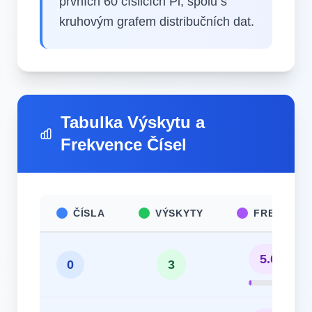
prvních 60 číslicích Pi, spolu s
kruhovým grafem distribučních dat.
Tabulka Výskytu a
Frekvence Čísel
ČÍSLA
VÝSKYTY
FREKVENC
5.00%
0
3