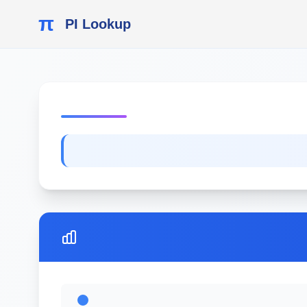
π
PI Lookup