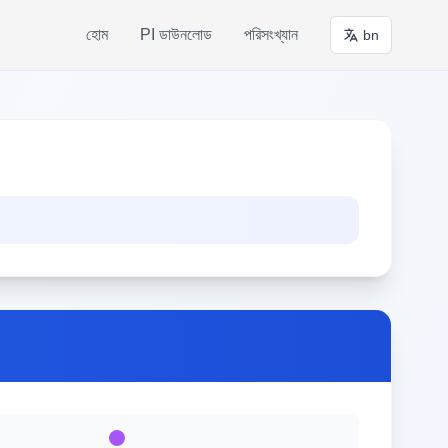
হোম
PI ডাউনলোড
পরিসংখ্যান
bn