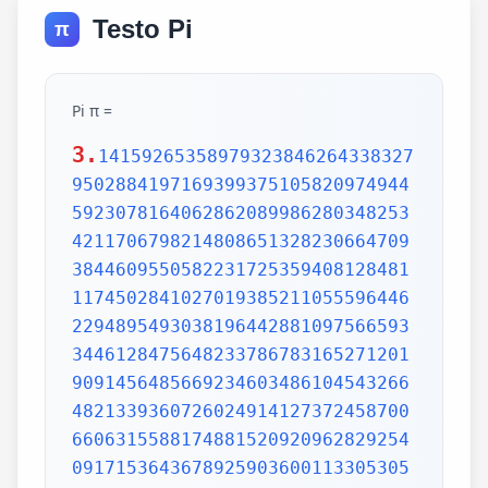
Testo Pi
π
Pi π =
3.
1415926535897932384626433832795028841971693993751058209749445923078164062862089986280348253421170679821480865132823066470938446095505822317253594081284811174502841027019385211055596446229489549303819644288109756659334461284756482337867831652712019091456485669234603486104543266482133936072602491412737245870066063155881748815209209628292540917153643678925903600113305305488204665213841469519415116094330572703657595919530921861173819326117931051185480744623799627495673518857527248912279381830119491298336733624406566430860213949463952247371907021798609437027705392171762931767523846748184676694051320005681271452635608277857713427577896091736371787214684409012249534301465495853710507922796892589235420199561121290219608640344181598136297747713099605187072113499999983729780499510597317328160963185950244594553469083026425223082533446850352619311881710100031378387528865875332083814206171776691473035982534904287554687311595628638823537875937519577818577805321712268066130019278766111959092164201989380952572010654858632788659361533818279682303019520353018529689957736225994138912497217752834791315155748572424541506959508295331168617278558890750983817546374649393192550604009277016711390098488240128583616035637076601047101819429555961989467678374494482553797747268471040475346462080466842590694912933136770289891521047521620569660240580381501935112533824300355876402474964732639141992726042699227967823547816360093417216412199245863150302861829745557067498385054945885869269956909272107975093029553211653449872027559602364806654991198818347977535663698074265425278625518184175746728909777727938000816470600161452491921732172147723501414419735685481613611573525521334757418494684385233239073941433345477624168625189835694855620992192221842725502542568876717904946016534668049886272327917860857843838279679766814541009538837863609506800642251252051173929848960841284886269456042419652850222106611863067442786220391949450471237137869609563643719172874677646575739624138908658326459958133904780275900994657640789512694683983525957098258226205224894077267194782684826014769909026401363944374553050682034962524517493996514314298091906592509372216964615157098583874105978859597729754989301617539284681382686838689427741559918559252459539594310499725246808459872736446958486538367362226260991246080512438843904512441365497627807977156914359977001296160894416948685558484063534220722258284886481584560285060168427394522674676788952521385225499546667278239864565961163548862305774564980355936345681743241125150760694794510965960940252288797108931456691368672287489405601015033086179286809208747609178249385890097149096759852613655497818931297848216829989487226588048575640142704775551323796414515237462343645428584447952658678210511413547357395231134271661021359695362314429524849371871101457654035902799344037420073105785390621983874478084784896833214457138687519435064302184531910484810053706146806749192781911979399520614196634287544406437451237181921799983910159195618146751426912397489409071864942319615679452080951465502252316038819301420937621378559566389377870830390697920773467221825625996615014215030680384477345492026054146659252014974428507325186660021324340881907104863317346496514539057962685610055081066587969981635747363840525714591028970641401109712062804390397595156771577004203378699360072305587631763594218731251471205329281918261861258673215791984148488291644706095752706957220917567116722910981690915280173506712748583222871835209353965725121083579151369882091444210067510334671103141267111369908658516398315019701651511685171437657618351556508849099898599823873455283316355076479185358932261854896321329330898570642046752590709154814165498594616371802709819943099244889575712828905923233260972997120844335732654893823911932597463667305836041428138830320382490375898524374417029132765618093773444030707469211201913020330380197621101100449293215160842444859637669838952286847831235526582131449576857262433441893039686426243410773226978028073189154411010446823252716201052652272111660396665573092547110557853763466820653109896526918620564769312570586356620185581007293606598764861179104533488503461136576867532494416680396265797877185560845529654126654085306143444318586769751456614068007002378776591344017127494704205622305389945613140711270004078547332699390814546646458807972708266830634328587856983052358089330657574067954571637752542021149557615814002501262285941302164715509792592309907965473761255176567513575178296664547791745011299614890304639947132962107340437518957359614589019389713111790429782856475032031986915140287080859904801094121472213179476477726224142548545403321571853061422881375850430633217518297986622371721591607716692547487389866549494501146540628433663937900397692656721463853067360965712091807638327166416274888800786925602902284721040317211860820419000422966171196377921337575114959501566049631862947265473642523081770367515906735023507283540567040386743513622224771589150495309844489333096340878076932599397805419341447377441842631298608099888687413260472156951623965864573021631598193195167353812974167729478672422924654366800980676928238280689964004824354037014163149658979409243237896907069779422362508221688957383798623001593776471651228935786015881617557829735233446042815126272037343146531977774160319906655418763979293344195215413418994854447345673831624993419131814809277771038638773431772075456545322077709212019051660962804909263601975988281613323166636528619326686336062735676303544776280350450777235547105859548702790814356240145171806246436267945612753181340783303362542327839449753824372058353114771199260638133467768796959703098339130771098704085913374641442822772634659470474587847787201927715280731767907707157213444730605700733492436931138350493163128404251219256517980694113528013147013047816437885185290928545201165839341965621349143415956258658655705526904965209858033850722426482939728584783163057777560688876446248246857926039535277348030480290058760758251047470916439613626760449256274204208320856611906254543372131535958450687724602901618766795240616342522577195429162991930645537799140373404328752628889639958794757291746426357455254079091451357111369410911939325191076020825202618798531887705842972591677813149699009019211697173727847684726860849003377024242916513005005168323364350389517029893922334517220138128069650117844087451960121228599371623130171144484640903890644954440061986907548516026327505298349187407866808818338510228334508504860825039302133219715518430635455007668282949304137765527939751754613953984683393638304746119966538581538420568533862186725233402830871123282789212507712629463229563989898935821167456270102183564622013496715188190973038119800497340723961036854066431939509790190699639552453005450580685501956730229219139339185680344903982059551002263535361920419947455385938102343955449597783779023742161727111723643435439478221818528624085140066604433258885698670543154706965747458550332323342107301545940516553790686627333799585115625784322988273723198987571415957811196358330059408730681216028764962867446047746491599505497374256269010490377819868359381465741268049256487985561453723478673303904688383436346553794986419270563872931748723320837601123029911367938627089438799362016295154133714248928307220126901475466847653576164773794675200490757155527819653621323926406160136358155907422020203187277605277219005561484255518792530343513984425322341576233610642506390497500865627109535919465897514131034822769306247435363256916078154781811528436679570611086153315044521274739245449454236828860613408414863776700961207151249140430272538607648236341433462351897576645216413767969031495019108575984423919862916421939949072362346468441173940326591840443780513338945257423995082965912285085558215725031071257012668302402929525220118726767562204154205161841634847565169998116141010029960783869092916030288400269104140792886215078424516709087000699282120660418371806535567252532567532861291042487761825829765157959847035622262934860034158722980534989650226291748788202734209222245339856264766914905562842503912757710284027998066365825488926488025456610172967026640765590429099456815065265305371829412703369313785178609040708667114965583434347693385781711386455873678123014587687126603489139095620099393610310291616152881384379099042317473363948045759314931405297634757481193567091101377517210080315590248530906692037671922033229094334676851422144773793937517034436619910403375111735471918550464490263655128162288244625759163330391072253837421821408835086573917715096828874782656995995744906617583441375223970968340800535598491754173818839994469748676265516582765848358845314277568790029095170283529716344562129640435231176006651012412006597558512761785838292041974844236080071930457618932349229279650198751872127267507981255470958904556357921221033346697499235630254947802490114195212382815309114079073860251522742995818072471625916685451333123948049470791191532673430282441860414263639548000448002670496248201792896476697583183271314251702969234889627668440323260927524960357996469256504936818360900323809293459588970695365349406034021665443755890045632882250545255640564482465151875471196218443965825337543885690941130315095261793780029741207665147939425902989695946995565761218656196733786236256125216320862869222103274889218654364802296780705765615144632046927906821207388377814233562823608963208068222468012248261177185896381409183903673672220888321513755600372798394004152970028783076670944474560134556417254370906979396122571429894671543578468788614445812314593571984922528471605049221242470141214780573455105008019086996033027634787081081754501193071412233908663938339529425786905076431006383519834389341596131854347546495569781038293097164651438407007073604112373599843452251610507027056235266012764848308407611830130527932054274628654036036745328651057065874882256981579367897669742205750596834408697350201410206723585020072452256326513410559240190274216248439140359989535394590944070469120914093870012645600162374288021092764579310657922955249887275846101264836999892256959688159205600101655256375678