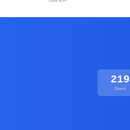
Cifre di Pi
219
Giorni