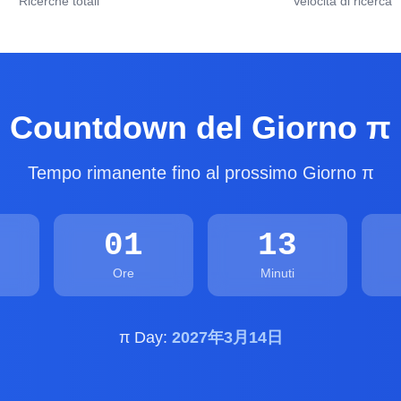
Ricerche totali
Velocità di ricerca
Countdown del Giorno π
Tempo rimanente fino al prossimo Giorno π
01
13
Ore
Minuti
π Day:
2027年3月14日