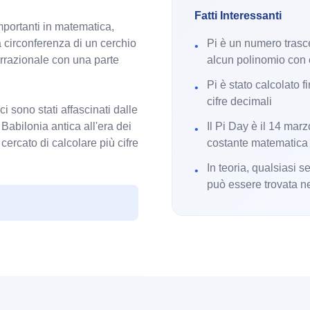
Fatti Interessanti
importanti in matematica,
a circonferenza di un cerchio
Pi è un numero trasc
•
irrazionale con una parte
alcun polinomio con c
Pi è stato calcolato fi
•
cifre decimali
ci sono stati affascinati dalle
 Babilonia antica all'era dei
Il Pi Day è il 14 mar
•
ercato di calcolare più cifre
costante matematica
In teoria, qualsiasi 
•
può essere trovata nel