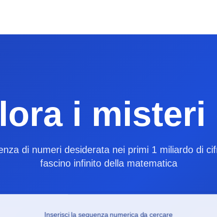
ora i misteri
za di numeri desiderata nei primi 1 miliardo di cifre
fascino infinito della matematica
Inserisci la sequenza numerica da cercare