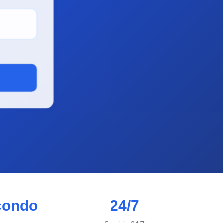
econdo
24/7