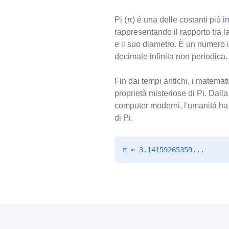
Pi (π) è una delle costanti più 
rappresentando il rapporto tra l
e il suo diametro. È un numero 
decimale infinita non periodica.
Fin dai tempi antichi, i matemati
proprietà misteriose di Pi. Dalla
computer moderni, l'umanità ha c
di Pi.
π ≈ 3.14159265359...