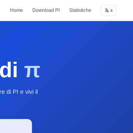
Home
Download PI
Statistiche
it
 di
π
 di PI e vivi il