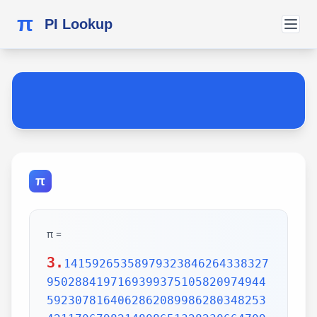
π
PI Lookup
π
π =
3.
1415926535897932384626433832795028841971693993751058209749445923078164062862089986280348253421170679821480865132823066470938446095505822317253594081284811174502841027019385211055596446229489549303819644288109756659334461284756482337867831652712019091456485669234603486104543266482133936072602491412737245870066063155881748815209209628292540917153643678925903600113305305488204665213841469519415116094330572703657595919530921861173819326117931051185480744623799627495673518857527248912279381830119491298336733624406566430860213949463952247371907021798609437027705392171762931767523846748184676694051320005681271452635608277857713427577896091736371787214684409012249534301465495853710507922796892589235420199561121290219608640344181598136297747713099605187072113499999983729780499510597317328160963185950244594553469083026425223082533446850352619311881710100031378387528865875332083814206171776691473035982534904287554687311595628638823537875937519577818577805321712268066130019278766111959092164201989380952572010654858632788659361533818279682303019520353018529689957736225994138912497217752834791315155748572424541506959508295331168617278558890750983817546374649393192550604009277016711390098488240128583616035637076601047101819429555961989467678374494482553797747268471040475346462080466842590694912933136770289891521047521620569660240580381501935112533824300355876402474964732639141992726042699227967823547816360093417216412199245863150302861829745557067498385054945885869269956909272107975093029553211653449872027559602364806654991198818347977535663698074265425278625518184175746728909777727938000816470600161452491921732172147723501414419735685481613611573525521334757418494684385233239073941433345477624168625189835694855620992192221842725502542568876717904946016534668049886272327917860857843838279679766814541009538837863609506800642251252051173929848960841284886269456042419652850222106611863067442786220391949450471237137869609563643719172874677646575739624138908658326459958133904780275900994657640789512694683983525957098258226205224894077267194782684826014769909026401363944374553050682034962524517493996514314298091906592509372216964615157098583874105978859597729754989301617539284681382686838689427741559918559252459539594310499725246808459872736446958486538367362226260991246080512438843904512441365497627807977156914359977001296160894416948685558484063534220722258284886481584560285060168427394522674676788952521385225499546667278239864565961163548862305774564980355936345681743241125150760694794510965960940252288797108931456691368672287489405601015033086179286809208747609178249385890097149096759852613655497818931297848216829989487226588048575640142704775551323796414515237462343645428584447952658678210511413547357395231134271661021359695362314429524849371871101457654035902799344037420073105785390621983874478084784896833214457138687519435064302184531910484810053706146806749192781911979399520614196634287544406437451237181921799983910159195618146751426912397489409071864942319615679452080951465502252316038819301420937621378559566389377870830390697920773467221825625996615014215030680384477345492026054146659252014974428507325186660021324340881907104863317346496514539057962685610055081066587969981635747363840525714591028970641401109712062804390397595156771577004203378699360072305587631763594218731251471205329281918261861258673215791984148488291644706095752706957220917567116722910981690915280173506712748583222871835209353965725121083579151369882091444210067510334671103141267111369908658516398315019701651511685171437657618351556508849099898599823873455283316355076479185358932261854896321329330898570642046752590709154814165498594616371802709819943099244889575712828905923233260972997120844335732654893823911932597463667305836041428138830320382490375898524374417029132765618093773444030707469211201913020330380197621101100449293215160842444859637669838952286847831235526582131449576857262433441893039686426243410773226978028073189154411010446823252716201052652272111660396665573092547110557853763466820653109896526918620564769312570586356620185581007293606598764861179104533488503461136576867532494416680396265797877185560845529654126654085306143444318586769751456614068007002378776591344017127494704205622305389945613140711270004078547332699390814546646458807972708266830634328587856983052358089330657574067954571637752542021149557615814002501262285941302164715509792592309907965473761255176567513575178296664547791745011299614890304639947132962107340437518957359614589019389713111790429782856475032031986915140287080859904801094121472213179476477726224142548545403321571853061422881375850430633217518297986622371721591607716692547487389866549494501146540628433663937900397692656721463853067360965712091807638327166416274888800786925602902284721040317211860820419000422966171196377921337575114959501566049631862947265473642523081770367515906735023507283540567040386743513622224771589150495309844489333096340878076932599397805419341447377441842631298608099888687413260472156951623965864573021631598193195167353812974167729478672422924654366800980676928238280689964004824354037014163149658979409243237896907069779422362508221688957383798623001593776471651228935786015881617557829735233446042815126272037343146531977774160319906655418763979293344195215413418994854447345673831624993419131814809277771038638773431772075456545322077709212019051660962804909263601975988281613323166636528619326686336062735676303544776280350450777235547105859548702790814356240145171806246436267945612753181340783303362542327839449753824372058353114771199260638133467768796959703098339130771098704085913374641442822772634659470474587847787201927715280731767907707157213444730605700733492436931138350493163128404251219256517980694113528013147013047816437885185290928545201165839341965621349143415956258658655705526904965209858033850722426482939728584783163057777560688876446248246857926039535277348030480290058760758251047470916439613626760449256274204208320856611906254543372131535958450687724602901618766795240616342522577195429162991930645537799140373404328752628889639958794757291746426357455254079091451357111369410911939325191076020825202618798531887705842972591677813149699009019211697173727847684726860849003377024242916513005005168323364350389517029893922334517220138128069650117844087451960121228599371623130171144484640903890644954440061986907548516026327505298349187407866808818338510228334508504860825039302133219715518430635455007668282949304137765527939751754613953984683393638304746119966538581538420568533862186725233402830871123282789212507712629463229563989898935821167456270102183564622013496715188190973038119800497340723961036854066431939509790190699639552453005450580685501956730229219139339185680344903982059551002263535361920419947455385938102343955449597783779023742161727111723643435439478221818528624085140066604433258885698670543154706965747458550332323342107301545940516553790686627333799585115625784322988273723198987571415957811196358330059408730681216028764962867446047746491599505497374256269010490377819868359381465741268049256487985561453723478673303904688383436346553794986419270563872931748723320837601123029911367938627089438799362016295154133714248928307220126901475466847653576164773794675200490757155527819653621323926406160136358155907422020203187277605277219005561484255518792530343513984425322341576233610642506390497500865627109535919465897514131034822769306247435363256916078154781811528436679570611086153315044521274739245449454236828860613408414863776700961207151249140430272538607648236341433462351897576645216413767969031495019108575984423919862916421939949072362346468441173940326591840443780513338945257423995082965912285085558215725031071257012668302402929525220118726767562204154205161841634847565169998116141010029960783869092916030288400269104140792886215078424516709087000699282120660418371806535567252532567532861291042487761825829765157959847035622262934860034158722980534989650226291748788202734209222245339856264766914905562842503912757710284027998066365825488926488025456610172967026640765590429099456815065265305371829412703369313785178609040708667114965583434347693385781711386455873678123014587687126603489139095620099393610310291616152881384379099042317473363948045759314931405297634757481193567091101377517210080315590248530906692037671922033229094334676851422144773793937517034436619910403375111735471918550464490263655128162288244625759163330391072253837421821408835086573917715096828874782656995995744906617583441375223970968340800535598491754173818839994469748676265516582765848358845314277568790029095170283529716344562129640435231176006651012412006597558512761785838292041974844236080071930457618932349229279650198751872127267507981255470958904556357921221033346697499235630254947802490114195212382815309114079073860251522742995818072471625916685451333123948049470791191532673430282441860414263639548000448002670496248201792896476697583183271314251702969234889627668440323260927524960357996469256504936818360900323809293459588970695365349406034021665443755890045632882250545255640564482465151875471196218443965825337543885690941130315095261793780029741207665147939425902989695946995565761218656196733786236256125216320862869222103274889218654364802296780705765615144632046927906821207388377814233562823608963208068222468012248261177185896381409183903673672220888321513755600372798394004152970028783076670944474560134556417254370906979396122571429894671543578468788614445812314593571984922528471605049221242470141214780573455105008019086996033027634787081081754501193071412233908663938339529425786905076431006383519834389341596131854347546495569781038293097164651438407007073604112373599843452251610507027056235266012764848308407611830130527932054274628654036036745328651057065874882256981579367897669742205750596834408697350201410206723585020072452256326513410559240190274216248439140359989535394590944070469120914093870012645600162374288021092764579310657922955249887275846101264836999892256959688159205600101655256375678