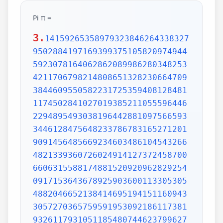
Pi π =
3.
1415926535897932384626433832795028841971693993751058209749445923078164062862089986280348253421170679821480865132823066470938446095505822317253594081284811174502841027019385211055596446229489549303819644288109756659334461284756482337867831652712019091456485669234603486104543266482133936072602491412737245870066063155881748815209209628292540917153643678925903600113305305488204665213841469519415116094330572703657595919530921861173819326117931051185480744623799627495673518857527248912279381830119491298336733624406566430860213949463952247371907021798609437027705392171762931767523846748184676694051320005681271452635608277857713427577896091736371787214684409012249534301465495853710507922796892589235420199561121290219608640344181598136297747713099605187072113499999983729780499510597317328160963185950244594553469083026425223082533446850352619311881710100031378387528865875332083814206171776691473035982534904287554687311595628638823537875937519577818577805321712268066130019278766111959092164201989380952572010654858632788659361533818279682303019520353018529689957736225994138912497217752834791315155748572424541506959508295331168617278558890750983817546374649393192550604009277016711390098488240128583616035637076601047101819429555961989467678374494482553797747268471040475346462080466842590694912933136770289891521047521620569660240580381501935112533824300355876402474964732639141992726042699227967823547816360093417216412199245863150302861829745557067498385054945885869269956909272107975093029553211653449872027559602364806654991198818347977535663698074265425278625518184175746728909777727938000816470600161452491921732172147723501414419735685481613611573525521334757418494684385233239073941433345477624168625189835694855620992192221842725502542568876717904946016534668049886272327917860857843838279679766814541009538837863609506800642251252051173929848960841284886269456042419652850222106611863067442786220391949450471237137869609563643719172874677646575739624138908658326459958133904780275900994657640789512694683983525957098258226205224894077267194782684826014769909026401363944374553050682034962524517493996514314298091906592509372216964615157098583874105978859597729754989301617539284681382686838689427741559918559252459539594310499725246808459872736446958486538367362226260991246080512438843904512441365497627807977156914359977001296160894416948685558484063534220722258284886481584560285060168427394522674676788952521385225499546667278239864565961163548862305774564980355936345681743241125150760694794510965960940252288797108931456691368672287489405601015033086179286809208747609178249385890097149096759852613655497818931297848216829989487226588048575640142704775551323796414515237462343645428584447952658678210511413547357395231134271661021359695362314429524849371871101457654035902799344037420073105785390621983874478084784896833214457138687519435064302184531910484810053706146806749192781911979399520614196634287544406437451237181921799983910159195618146751426912397489409071864942319615679452080951465502252316038819301420937621378559566389377870830390697920773467221825625996615014215030680384477345492026054146659252014974428507325186660021324340881907104863317346496514539057962685610055081066587969981635747363840525714591028970641401109712062804390397595156771577004203378699360072305587631763594218731251471205329281918261861258673215791984148488291644706095752706957220917567116722910981690915280173506712748583222871835209353965725121083579151369882091444210067510334671103141267111369908658516398315019701651511685171437657618351556508849099898599823873455283316355076479185358932261854896321329330898570642046752590709154814165498594616371802709819943099244889575712828905923233260972997120844335732654893823911932597463667305836041428138830320382490375898524374417029132765618093773444030707469211201913020330380197621101100449293215160842444859637669838952286847831235526582131449576857262433441893039686426243410773226978028073189154411010446823252716201052652272111660396665573092547110557853763466820653109896526918620564769312570586356620185581007293606598764861179104533488503461136576867532494416680396265797877185560845529654126654085306143444318586769751456614068007002378776591344017127494704205622305389945613140711270004078547332699390814546646458807972708266830634328587856983052358089330657574067954571637752542021149557615814002501262285941302164715509792592309907965473761255176567513575178296664547791745011299614890304639947132962107340437518957359614589019389713111790429782856475032031986915140287080859904801094121472213179476477726224142548545403321571853061422881375850430633217518297986622371721591607716692547487389866549494501146540628433663937900397692656721463853067360965712091807638327166416274888800786925602902284721040317211860820419000422966171196377921337575114959501566049631862947265473642523081770367515906735023507283540567040386743513622224771589150495309844489333096340878076932599397805419341447377441842631298608099888687413260472156951623965864573021631598193195167353812974167729478672422924654366800980676928238280689964004824354037014163149658979409243237896907069779422362508221688957383798623001593776471651228935786015881617557829735233446042815126272037343146531977774160319906655418763979293344195215413418994854447345673831624993419131814809277771038638773431772075456545322077709212019051660962804909263601975988281613323166636528619326686336062735676303544776280350450777235547105859548702790814356240145171806246436267945612753181340783303362542327839449753824372058353114771199260638133467768796959703098339130771098704085913374641442822772634659470474587847787201927715280731767907707157213444730605700733492436931138350493163128404251219256517980694113528013147013047816437885185290928545201165839341965621349143415956258658655705526904965209858033850722426482939728584783163057777560688876446248246857926039535277348030480290058760758251047470916439613626760449256274204208320856611906254543372131535958450687724602901618766795240616342522577195429162991930645537799140373404328752628889639958794757291746426357455254079091451357111369410911939325191076020825202618798531887705842972591677813149699009019211697173727847684726860849003377024242916513005005168323364350389517029893922334517220138128069650117844087451960121228599371623130171144484640903890644954440061986907548516026327505298349187407866808818338510228334508504860825039302133219715518430635455007668282949304137765527939751754613953984683393638304746119966538581538420568533862186725233402830871123282789212507712629463229563989898935821167456270102183564622013496715188190973038119800497340723961036854066431939509790190699639552453005450580685501956730229219139339185680344903982059551002263535361920419947455385938102343955449597783779023742161727111723643435439478221818528624085140066604433258885698670543154706965747458550332323342107301545940516553790686627333799585115625784322988273723198987571415957811196358330059408730681216028764962867446047746491599505497374256269010490377819868359381465741268049256487985561453723478673303904688383436346553794986419270563872931748723320837601123029911367938627089438799362016295154133714248928307220126901475466847653576164773794675200490757155527819653621323926406160136358155907422020203187277605277219005561484255518792530343513984425322341576233610642506390497500865627109535919465897514131034822769306247435363256916078154781811528436679570611086153315044521274739245449454236828860613408414863776700961207151249140430272538607648236341433462351897576645216413767969031495019108575984423919862916421939949072362346468441173940326591840443780513338945257423995082965912285085558215725031071257012668302402929525220118726767562204154205161841634847565169998116141010029960783869092916030288400269104140792886215078424516709087000699282120660418371806535567252532567532861291042487761825829765157959847035622262934860034158722980534989650226291748788202734209222245339856264766914905562842503912757710284027998066365825488926488025456610172967026640765590429099456815065265305371829412703369313785178609040708667114965583434347693385781711386455873678123014587687126603489139095620099393610310291616152881384379099042317473363948045759314931405297634757481193567091101377517210080315590248530906692037671922033229094334676851422144773793937517034436619910403375111735471918550464490263655128162288244625759163330391072253837421821408835086573917715096828874782656995995744906617583441375223970968340800535598491754173818839994469748676265516582765848358845314277568790029095170283529716344562129640435231176006651012412006597558512761785838292041974844236080071930457618932349229279650198751872127267507981255470958904556357921221033346697499235630254947802490114195212382815309114079073860251522742995818072471625916685451333123948049470791191532673430282441860414263639548000448002670496248201792896476697583183271314251702969234889627668440323260927524960357996469256504936818360900323809293459588970695365349406034021665443755890045632882250545255640564482465151875471196218443965825337543885690941130315095261793780029741207665147939425902989695946995565761218656196733786236256125216320862869222103274889218654364802296780705765615144632046927906821207388377814233562823608963208068222468012248261177185896381409183903673672220888321513755600372798394004152970028783076670944474560134556417254370906979396122571429894671543578468788614445812314593571984922528471605049221242470141214780573455105008019086996033027634787081081754501193071412233908663938339529425786905076431006383519834389341596131854347546495569781038293097164651438407007073604112373599843452251610507027056235266012764848308407611830130527932054274628654036036745328651057065874882256981579367897669742205750596834408697350201410206723585020072452256326513410559240190274216248439140359989535394590944070469120914093870012645600162374288021092764579310657922955249887275846101264836999892256959688159205600101655256375678