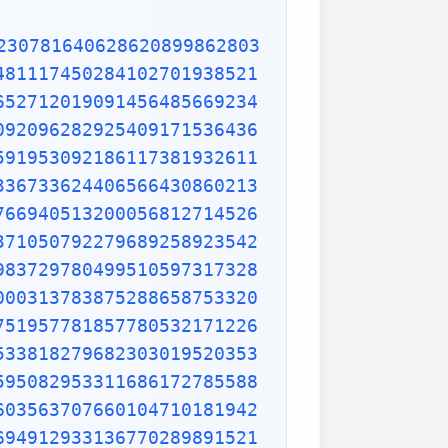
9653621323926406160136358155907422020203187277605277219005561484255518792530343513984425322341576233610642506390497500865627109535919465897514131034822769306247435363256916078154781811528436679570611086153315044521274739245449454236828860613408414863776700961207151249140430272538607648236341433462351897576645216413767969031495019108575984423919862916421939949072362346468441173940326591840443780513338945257423995082965912285085558215725031071257012668302402929525220118726767562204154205161841634847565169998116141010029960783869092916030288400269104140792886215078424516709087000699282120660418371806535567252532567532861291042487761825829765157959847035622262934860034158722980534989650226291748788202734209222245339856264766914905562842503912757710284027998066365825488926488025456610172967026640765590429099456815065265305371829412703369313785178609040708667114965583434347693385781711386455873678123014587687126603489139095620099393610310291616152881384379099042317473363948045759314931405297634757481193567091101377517210080315590248530906692037671922033229094334676851422144773793937517034436619910403375111735471918550464490263655128162288244625759163330391072253837421821408835086573917715096828874782656995995744906617583441375223970968340800535598491754173818839994469748676265516582765848358845314277568790029095170283529716344562129640435231176006651012412006597558512761785838292041974844236080071930457618932349229279650198751872127267507981255470958904556357921221033346697499235630254947802490114195212382815309114079073860251522742995818072471625916685451333123948049470791191532673430282441860414263639548000448002670496248201792896476697583183271314251702969234889627668440323260927524960357996469256504936818360900323809293459588970695365349406034021665443755890045632882250545255640564482465151875471196218443965825337543885690941130315095261793780029741207665147939425902989695946995565761218656196733786236256125216320862869222103274889218654364802296780705765615144632046927906821207388377814233562823608963208068222468012248261177185896381409183903673672220888321513755600372798394004152970028783076670944474560134556417254370906979396122571429894671543578468788614445812314593571984922528471605049221242470141214780573455105008019086996033027634787081081754501193071412233908663938339529425786905076431006383519834389341596131854347546495569781038293097164651438407007073604112373599843452251610507027056235266012764848308407611830130527932054274628654036036745328651057065874882256981579367897669742205750596834408697350201410206723585020072452256326513410559240190274216248439140359989535394590944070469120914093870012645600162374288021092764579310657922955249887275846101264836999892256959688159205600101655256375678