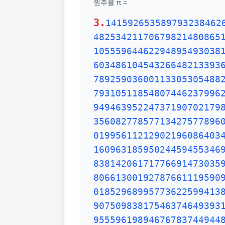
원주율 π =
3.
1415926535897932384626433832795028841971693993751058209749445923078164062862089986280348253421170679821480865132823066470938446095505822317253594081284811174502841027019385211055596446229489549303819644288109756659334461284756482337867831652712019091456485669234603486104543266482133936072602491412737245870066063155881748815209209628292540917153643678925903600113305305488204665213841469519415116094330572703657595919530921861173819326117931051185480744623799627495673518857527248912279381830119491298336733624406566430860213949463952247371907021798609437027705392171762931767523846748184676694051320005681271452635608277857713427577896091736371787214684409012249534301465495853710507922796892589235420199561121290219608640344181598136297747713099605187072113499999983729780499510597317328160963185950244594553469083026425223082533446850352619311881710100031378387528865875332083814206171776691473035982534904287554687311595628638823537875937519577818577805321712268066130019278766111959092164201989380952572010654858632788659361533818279682303019520353018529689957736225994138912497217752834791315155748572424541506959508295331168617278558890750983817546374649393192550604009277016711390098488240128583616035637076601047101819429555961989467678374494482553797747268471040475346462080466842590694912933136770289891521047521620569660240580381501935112533824300355876402474964732639141992726042699227967823547816360093417216412199245863150302861829745557067498385054945885869269956909272107975093029553211653449872027559602364806654991198818347977535663698074265425278625518184175746728909777727938000816470600161452491921732172147723501414419735685481613611573525521334757418494684385233239073941433345477624168625189835694855620992192221842725502542568876717904946016534668049886272327917860857843838279679766814541009538837863609506800642251252051173929848960841284886269456042419652850222106611863067442786220391949450471237137869609563643719172874677646575739624138908658326459958133904780275900994657640789512694683983525957098258226205224894077267194782684826014769909026401363944374553050682034962524517493996514314298091906592509372216964615157098583874105978859597729754989301617539284681382686838689427741559918559252459539594310499725246808459872736446958486538367362226260991246080512438843904512441365497627807977156914359977001296160894416948685558484063534220722258284886481584560285060168427394522674676788952521385225499546667278239864565961163548862305774564980355936345681743241125150760694794510