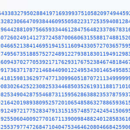
96596094025228879710893145669136867228748940560101503308617928680920874760917824938589009714909675985261365549781893129784821682998948722658804857564014270477555132379641451523746234364542858444795265867821051141354735739523113427166102135969536231442952484937187110145765403590279934403742007310578539062198387447808478489683321445713868751943506430218453191048481005370614680674919278191197939952061419663428754440643745123718192179998391015919561814675142691239748940907186494231961567945208095146550225231603881930142093762137855956638937787083039069792077346722182562599661501421503068038447734549202605414665925201497442850732518666002132434088190710486331734649651453905796268561005508106658796998163574736384052571459102897064140110971206280439039759515677157700420337869936007230558763176359421873125147120532928191826186125867321579198414848829164470609575270695722091756711672291098169091528017350671274858322287183520935396572512108357915136988209144421006751033467110314126711136990865851639831501970165151168517143765761835155650884909989859982387345528331635507647918535893226185489632132933089857064204675259070915481416549859461637180270981994309924488957571282890592323326097299712084433573265489382391193259746366730583604142813883032038249037589852437441702913276561809377344403070746921120191302033038019762110110044929321516084244485963766983895228684783123552658213144957685726243344189303968642624341077322697802807318915441101044682325271620105265227211166039666557309254711055785376346682065310989652691862056476931257058635662018558100729360659876486117910453348850346113657686753249441668039626579787718556084552965412665408530614344431858676975145661406800700237877659134401712749470420562230538994561314071127000407854733269939081454664645880797270826683063432858785698305235808933065757406795457163775254202114955761581400250126228594130216471550979259230990796547376125517656751357517829666454779174501129961489030463994713296210734043751895735961458901938971311179042978285647503203198691514028708085990480109412147221317947647772622414254854540332157185306142288137585043063321751829798662237172159160771669254748738986654949450114654062843366393790039769265672146385306736096571209180763832716641627488880078692560290228472104031721186082041900042296617119637792133757511495950156604963186294726547364252308177036751590673502350728354056704038674351362222477158915049530984448933309634087807693259939780541934144737744184263129860809988868741326047215695162396586457302163159819319516735381297416772947867242292465436680098067692823828068996400482435403701416314965897940924323789690706977942236250822168895738379862300159377647165122893578601588161755782973523344604281512627203734314653197777416031990665541876397929334419521541341899485444734567383162499341913181480927777103863877343177207545654532207770921201905166096280490926360197598828161332316663652861932668633606273567630354477628035045077723554710585954870279081435624014517180624643626794561275318134078330336254232783944975382437205835311477119926063813346776879695970309833913077109870408591337464144282277263465947047458784778720192771528073176790770715721344473060570073349243693113835049316312840425121925651798069411352801314701304781643788518529092854520116583934196562134914341595625865865570552690496520985803385072242648293972858478316305777756068887644624824685792603953527734803048029005876075825104747091643961362676044925627420420832085661190625454337213153595845068772460290161876679524061634252257719542916299193064553779914037340432875262888963995879475729174642635745525407909145135711136941091193932519107602082520261879853188770584297259167781314969900901921169717372784768472686084900337702424291651300500516832336435038951702989392233451722013812806965011784408745196012122859937162313017114448464090389064495444006198690754851602632750529834918740786680881833851022833450850486082503930213321971551843063545500766828294930413776552793975175461395398468339363830474611996653858153842056853386218672523340283087112328278921250771262946322956398989893582116745627010218356462201349671518819097303811980049734072396103685406643193950979019069963955245300545058068550195673022921913933918568034490398205955100226353536192041994745538593810234395544959778377902374216172711172364343543947822181852862408514006660443325888569867054315470696574745855033232334210730154594051655379068662733379958511562578432298827372319898757141595781119635833005940873068121602876496286744604774649159950549737425626901049037781986835938146574126804925648798556145372347867330390468838343634655379498641927056387293174872332083760112302991136793862708943879936201629515413371424892830722012690147546684765357616477379467520049075715552781