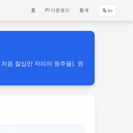
홈
PI 다운로드
통계
ko
 처음 칠십만 자리의 원주율). 원