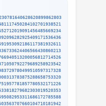
9653621323926406160136358155907422020203187277605277219005561484255518792530343513984425322341576233610642506390497500865627109535919465897514131034822769306247435363256916078154781811528436679570611086153315044521274739245449454236828860613408414863776700961207151249140430272538607648236341433462351897576645216413767969031495019108575984423919862916421939949072362346468441173940326591840443780513338945257423995082965912285085558215725031071257012668302402929525220118726767562204154205161841634847565169998116141010029960783869092916030288400269104140792886215078424516709087000699282120660418371806535567252532567532861291042487761825829765157959847035622262934860034158722980534989650226291748788202734209222245339856264766914905562842503912757710284027998066365825488926488025456610172967026640765590429099456815065265305371829412703369313785178609040708667114965583434347693385781711386455873678123014587687126603489139095620099393610310291616152881384379099042317473363948045759314931405297634757481193567091101377517210080315590248530906692037671922033229094334676851422144773793937517034436619910403375111735471918550464490263655128162288244625759163330391072253837421821408835086573917715096828874782656995995744906617583441375223970968340800535598491754173818839994469748676265516582765848358845314277568790029095170283529716344562129640435231176006651012412006597558512761785838292041974844236080071930457618932349229279650198751872127267507981255470958904556357921221033346697499235630254947802490114195212382815309114079073860251522742995818072471625916685451333123948049470791191532673430282441860414263639548000448002670496248201792896476697583183271314251702969234889627668440323260927524960357996469256504936818360900323809293459588970695365349406034021665443755890045632882250545255640564482465151875471196218443965825337543885690941130315095261793780029741207665147939425902989695946995565761218656196733786236256125216320862869222103274889218654364802296780705765615144632046927906821207388377814233562823608963208068222468012248261177185896381409183903673672220888321513755600372798394004152970028783076670944474560134556417254370906979396122571429894671543578468788614445812314593571984922528471605049221242470141214780573455105008019086996033027634787081081754501193071412233908663938339529425786905076431006383519834389341596131854347546495569781038293097164651438407007073604112373599843452251610507027056235266012764848308407611830130527932054274628654036036745328651057065874882256981579367897669742205750596834408697350201410206723585020072452256326513410559240190274216248439140359989535394590944070469120914093870012645600162374288021092764579310657922955249887275846101264836999892256959688159205600101655256375678