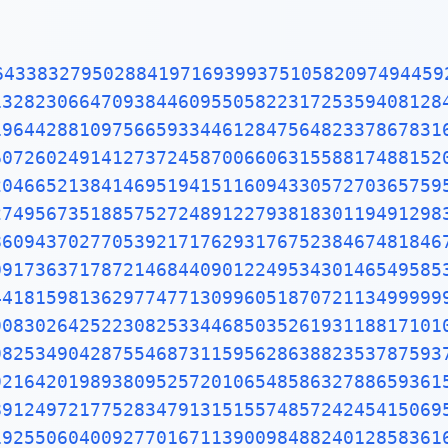
96596094025228879710893145669136867228748940560101503308617928680920874760917824938589009714909675985261365549781893129784821682998948722658804857564014270477555132379641451523746234364542858444795265867821051141354735739523113427166102135969536231442952484937187110145765403590279934403742007310578539062198387447808478489683321445713868751943506430218453191048481005370614680674919278191197939952061419663428754440643745123718192179998391015919561814675142691239748940907186494231961567945208095146550225231603881930142093762137855956638937787083039069792077346722182562599661501421503068038447734549202605414665925201497442850732518666002132434088190710486331734649651453905796268561005508106658796998163574736384052571459102897064140110971206280439039759515677157700420337869936007230558763176359421873125147120532928191826186125867321579198414848829164470609575270695722091756711672291098169091528017350671274858322287183520935396572512108357915136988209144421006751033467110314126711136990865851639831501970165151168517143765761835155650884909989859982387345528331635507647918535893226185489632132933089857064204675259070915481416549859461637180270981994309924488957571282890592323326097299712084433573265489382391193259746366730583604142813883032038249037589852437441702913276561809377344403070746921120191302033038019762110110044929321516084244485963766983895228684783123552658213144957685726243344189303968642624341077322697802807318915441101044682325271620105265227211166039666557309254711055785376346682065310989652691862056476931257058635662018558100729360659876486117910453348850346113657686753249441668039626579787718556084552965412665408530614344431858676975145661406800700237877659134401712749470420562230538994561314071127000407854733269939081454664645880797270826683063432858785698305235808933065757406795457163775254202114955761581400250126228594130216471550979259230990796547376125517656751357517829666454779174501129961489030463994713296210734043751895735961458901938971311179042978285647503203198691514028708085990480109412147221317947647772622414254854540332157185306142288137585043063321751829798662237172159160771669254748738986654949450114654062843366393790039769265672146385306736096571209180763832716641627488880078692560290228472104031721186082041900042296617119637792133757511495950156604963186294726547364252308177036751590673502350728354056704038674351362222477158915049530984448933309634087807693259939780541934144737744184263129860809988868741326047215695162396586457302163159819319516735381297416772947867242292465436680098067692823828068996400482435403701416314965897940924323789690706977942236250822168895738379862300159377647165122893578601588161755782973523344604281512627203734314653197777416031990665541876397929334419521541341899485444734567383162499341913181480927777103863877343177207545654532207770921201905166096280490926360197598828161332316663652861932668633606273567630354477628035045077723554710585954870279081435624014517180624643626794561275318134078330336254232783944975382437205835311477119926063813346776879695970309833913077109870408591337464144282277263465947047458784778720192771528073176790770715721344473060570073349243693113835049316312840425121925651798069411352801314701304781643788518529092854520116583934196562134914341595625865865570552690496520985803385072242648293972858478316305777756068887644624824685792603953527734803048029005876075825104747091643961362676044925627420420832085661190625454337213153595845068772460290161876679524061634252257719542916299193064553779914037340432875262888963995879475729174642635745525407909145135711136941091193932519107602082520261879853188770584297259167781314969900901921169717372784768472686084900337702424291651300500516832336435038951702989392233451722013812806965011784408745196012122859937162313017114448464090389064495444006198690754851602632750529834918740786680881833851022833450850486082503930213321971551843063545500766828294930413776552793975175461395398468339363830474611996653858153842056853386218672523340283087112328278921250771262946322956398989893582116745627010218356462201349671518819097303811980049734072396103685406643193950979019069963955245300545058068550195673022921913933918568034490398205955100226353536192041994745538593810234395544959778377902374216172711172364343543947822181852862408514006660443325888569867054315470696574745855033232334210730154594051655379068662733379958511562578432298827372319898757141595781119635833005940873068121602876496286744604774649159950549737425626901049037781986835938146574126804925648798556145372347867330390468838343634655379498641927056387293174872332083760112302991136793862708943879936201629515413371424892830722012690147546684765357616477379467520049075715552781