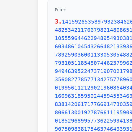
Pi π =
3.
1415926535897932384626433832795028841971693993751058209749445923078164062862089986280348253421170679821480865132823066470938446095505822317253594081284811174502841027019385211055596446229489549303819644288109756659334461284756482337867831652712019091456485669234603486104543266482133936072602491412737245870066063155881748815209209628292540917153643678925903600113305305488204665213841469519415116094330572703657595919530921861173819326117931051185480744623799627495673518857527248912279381830119491298336733624406566430860213949463952247371907021798609437027705392171762931767523846748184676694051320005681271452635608277857713427577896091736371787214684409012249534301465495853710507922796892589235420199561121290219608640344181598136297747713099605187072113499999983729780499510597317328160963185950244594553469083026425223082533446850352619311881710100031378387528865875332083814206171776691473035982534904287554687311595628638823537875937519577818577805321712268066130019278766111959092164201989380952572010654858632788659361533818279682303019520353018529689957736225994138912497217752834791315155748572424541506959508295331168617278558890750983817546374649393192550604009277016711390098488240128583616035637076601047101819429555961989467678374494482553797747268471040475346462080466842590694912933136770289891521047521620569660240580381501935112533824300355876402474964732639141992726042699227967823547816360093417216412199245863150302861829745557067498385054945885869269956909272107975093029553211653449872027559602364806654991198818347977535663698074265425278625518184175746728909777727938000816470600161452491921732172147723501414419735685481613611573525521334757418494684385233239073941433345477624168625189835694855620992192221842725502542568876717904946016534668049886272327917860857843838279679766814541009538837863609506800642251252051173929848960841284886269456042419652850222106611863067442786220391949450471237137869609563643719172874677646575739624138908658326459958133904780275900994657640789512694683983525957098258226205224894077267194782684826014769909026401363944374553050682034962524517493996514314298091906592509372216964615157098583874105978859597729754989301617539284681382686838689427741559918559252459539594310499725246808459872736446958486538367362226260991246080512438843904512441365497627807977156914359977001296160894416948685558484063534220722258284886481584560285060168427394522674676788952521385225499546667278239864565961163548862305774564980355936345681743241125150760694794510