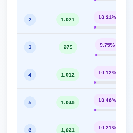
10.21%
2
1,021
9.75%
3
975
10.12%
4
1,012
10.46%
5
1,046
10.21%
6
1,021