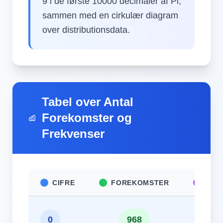
9 i de første 10000 decimaler af Pi,
sammen med en cirkulær diagram
over distributionsdata.
Tabel over Antal
Forekomster og
Frekvenser
CIFRE
FOREKOMSTER
FRE
9.6
0
968