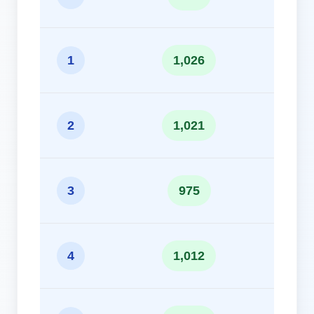
10.
1
1,026
10.
2
1,021
9.7
3
975
10.
4
1,012