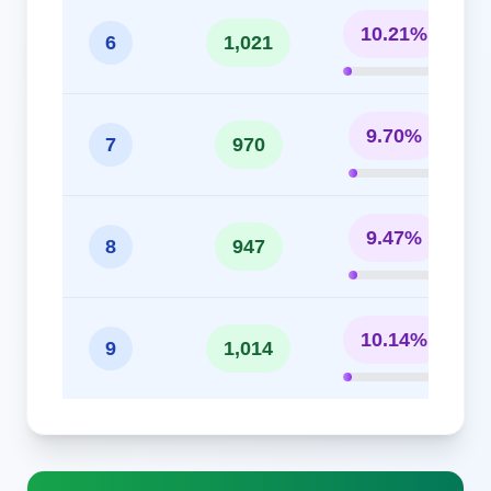
10.21%
6
1,021
9.70%
7
970
9.47%
8
947
10.14%
9
1,014