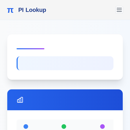
π
PI Lookup