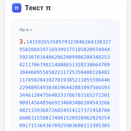
Текст π
π
Пи π =
3.
14159265358979323846264338327
9502884197169399375105820974944
5923078164062862089986280348253
4211706798214808651328230664709
3844609550582231725359408128481
1174502841027019385211055596446
2294895493038196442881097566593
3446128475648233786783165271201
9091456485669234603486104543266
4821339360726024914127372458700
6606315588174881520920962829254
0917153643678925903600113305305