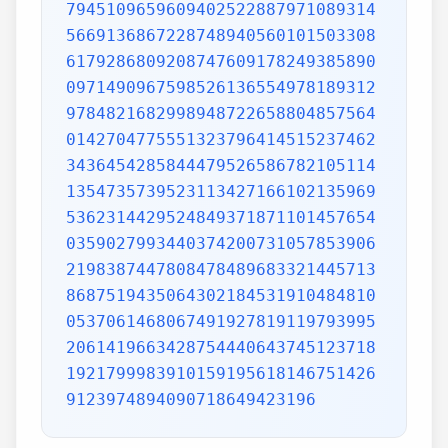
7945109659609402522887971089314
5669136867228748940560101503308
6179286809208747609178249385890
0971490967598526136554978189312
9784821682998948722658804857564
0142704775551323796414515237462
3436454285844479526586782105114
1354735739523113427166102135969
5362314429524849371871101457654
0359027993440374200731057853906
2198387447808478489683321445713
8687519435064302184531910484810
0537061468067491927819119793995
2061419663428754440643745123718
1921799983910159195618146751426
9123974894090718649423196