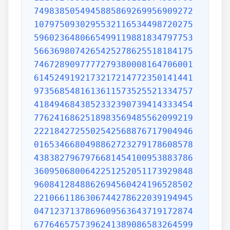
7498385054945885869269956909272
1079750930295532116534498720275
5960236480665499119881834797753
5663698074265425278625518184175
7467289097777279380008164706001
6145249192173217214772350141441
9735685481613611573525521334757
4184946843852332390739414333454
7762416862518983569485562099219
2221842725502542568876717904946
0165346680498862723279178608578
4383827967976681454100953883786
3609506800642251252051173929848
9608412848862694560424196528502
2210661186306744278622039194945
0471237137869609563643719172874
6776465757396241389086583264599