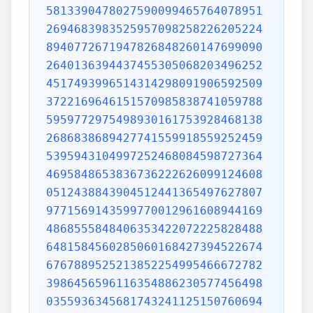
5813390478027590099465764078951
2694683983525957098258226205224
8940772671947826848260147699090
2640136394437455305068203496252
4517493996514314298091906592509
3722169646151570985838741059788
5959772975498930161753928468138
2686838689427741559918559252459
5395943104997252468084598727364
4695848653836736222626099124608
0512438843904512441365497627807
9771569143599770012961608944169
4868555848406353422072225828488
6481584560285060168427394522674
6767889525213852254995466672782
3986456596116354886230577456498
0355936345681743241125150760694