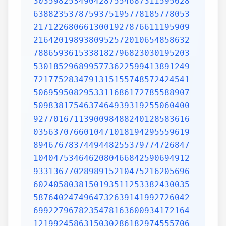
3035982534904287554687311595628
6388235378759375195778185778053
2171226806613001927876611195909
2164201989380952572010654858632
7886593615338182796823030195203
5301852968995773622599413891249
7217752834791315155748572424541
5069595082953311686172785588907
5098381754637464939319255060400
9277016711390098488240128583616
0356370766010471018194295559619
8946767837449448255379774726847
1040475346462080466842590694912
9331367702898915210475216205696
6024058038150193511253382430035
5876402474964732639141992726042
6992279678235478163600934172164
1219924586315030286182974555706