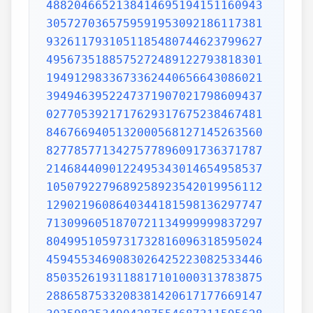
4882046652138414695194151160943
3057270365759591953092186117381
9326117931051185480744623799627
4956735188575272489122793818301
1949129833673362440656643086021
3949463952247371907021798609437
0277053921717629317675238467481
8467669405132000568127145263560
8277857713427577896091736371787
2146844090122495343014654958537
1050792279689258923542019956112
1290219608640344181598136297747
7130996051870721134999999837297
8049951059731732816096318595024
4594553469083026425223082533446
8503526193118817101000313783875
2886587533208381420617177669147