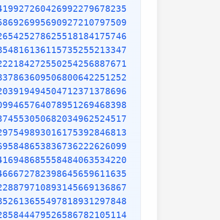
419927260426992279678235
586926995690927210797509
265425278625518184175746
854816136115735255213347
222184272550254256887671
837863609506800642251252
203919494504712371378696
099465764078951269468398
374553050682034962524517
297549893016175392846813
695848653836736222626099
416948685558484063534220
466672782398645659611635
228879710893145669136867
852613655497818931297848
285844479526586782105114