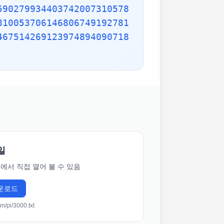
590279934403742007310578
810053706146806749192781
467514269123974894090718
일
에서 직접 열어 볼 수 있음
다운로드
om/pi/3000.txt