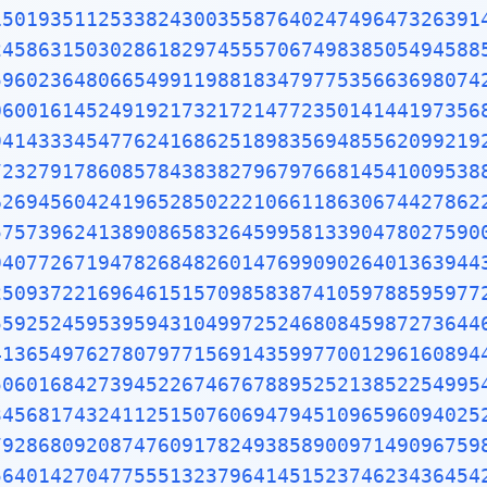
15019351125338243003558764024749647326391
24586315030286182974555706749838505494588
59602364806654991198818347977535663698074
06001614524919217321721477235014144197356
94143334547762416862518983569485562099219
72327917860857843838279679766814541009538
62694560424196528502221066118630674427862
57573962413890865832645995813390478027590
94077267194782684826014769909026401363944
25093722169646151570985838741059788595977
55925245953959431049972524680845987273644
41365497627807977156914359977001296160894
50601684273945226746767889525213852254995
34568174324112515076069479451096596094025
79286809208747609178249385890097149096759
56401427047755513237964145152374623436454