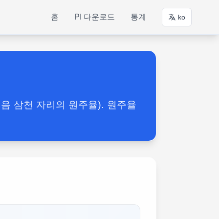
홈
PI 다운로드
통계
ko
음 삼천 자리의 원주율). 원주율