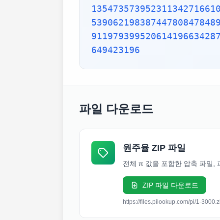
13547357395231134271661
53906219838744780847848
91197939952061419663428
649423196
파일 다운로드
원주율 ZIP 파일
전체 π 값을 포함한 압축 파일,
ZIP 파일 다운로드
https://files.pilookup.com/pi/1-3000.z