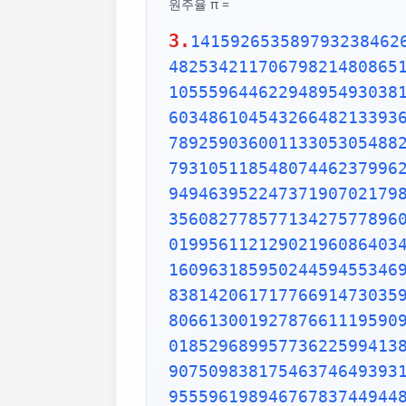
원주율 π =
3.
141592653589793238462
48253421170679821480865
10555964462294895493038
60348610454326648213393
78925903600113305305488
79310511854807446237996
94946395224737190702179
35608277857713427577896
01995611212902196086403
16096318595024459455346
83814206171776691473035
80661300192787661119590
01852968995773622599413
90750983817546374649393
95559619894676783744944