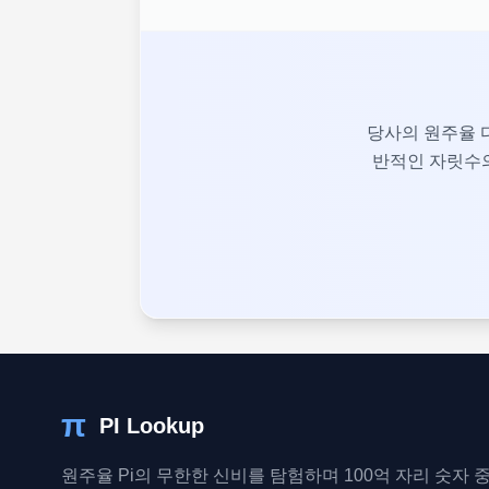
당사의 원주율 
반적인 자릿수의
π
PI Lookup
원주율 Pi의 무한한 신비를 탐험하며 100억 자리 숫자 