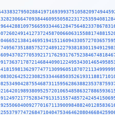
64338327950288419716939937510582097494459
13282306647093844609550582231725359408128
19644288109756659334461284756482337867831
60726024914127372458700660631558817488152
20466521384146951941511609433057270365759
27495673518857527248912279381830119491298
86094370277053921717629317675238467481846
09173637178721468440901224953430146549585
44181598136297747713099605187072113499999
90830264252230825334468503526193118817101
98253490428755468731159562863882353787593
92164201989380952572010654858632788659361
89124972177528347913151557485724245415069
19255060400927701671139009848824012858361
82553797747268471040475346462080466842590