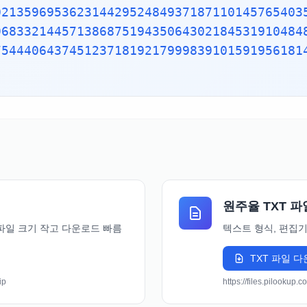
02135969536231442952484937187110145765403
96833214457138687519435064302184531910484
75444064374512371819217999839101591956181
원주율 TXT 파
 파일 크기 작고 다운로드 빠름
텍스트 형식, 편집기
TXT 파일 
ip
https://files.pilookup.c