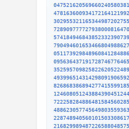
04752162056966024058038
47816360093417216412199
30295532116534498720275
72890977772793800081647
57418494684385233239073
79049460165346680498862
05117392984896084128488
09563643719172874677646
35259570982582262052248
49399651431429809190659
82686838689427741559918
12460805124388439045124
72225828488648158456028
48862305774564980355936
22874894056010150330861
21682998948722658804857