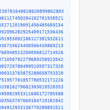
230781640628620899862803
481117450284102701938521
652712019091456485669234
092096282925409171536436
591953092186117381932611
336733624406566430860213
766940513200056812714526
371050792279689258923542
983729780499510597317328
000313783875288658753320
751957781857780532171226
533818279682303019520353
595082953311686172785588
603563707660104710181942
694912933136770289891521