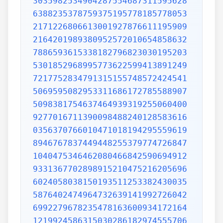
3035982534904287554687311595628
6388235378759375195778185778053
2171226806613001927876611195909
2164201989380952572010654858632
7886593615338182796823030195203
5301852968995773622599413891249
7217752834791315155748572424541
5069595082953311686172785588907
5098381754637464939319255060400
9277016711390098488240128583616
0356370766010471018194295559619
8946767837449448255379774726847
1040475346462080466842590694912
9331367702898915210475216205696
6024058038150193511253382430035
5876402474964732639141992726042
6992279678235478163600934172164
1219924586315030286182974555706