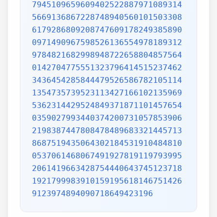
7945109659609402522887971089314
5669136867228748940560101503308
6179286809208747609178249385890
0971490967598526136554978189312
9784821682998948722658804857564
0142704775551323796414515237462
3436454285844479526586782105114
1354735739523113427166102135969
5362314429524849371871101457654
0359027993440374200731057853906
2198387447808478489683321445713
8687519435064302184531910484810
0537061468067491927819119793995
2061419663428754440643745123718
1921799983910159195618146751426
9123974894090718649423196