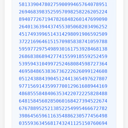
5813390478027590099465764078951
2694683983525957098258226205224
8940772671947826848260147699090
2640136394437455305068203496252
4517493996514314298091906592509
3722169646151570985838741059788
5959772975498930161753928468138
2686838689427741559918559252459
5395943104997252468084598727364
4695848653836736222626099124608
0512438843904512441365497627807
9771569143599770012961608944169
4868555848406353422072225828488
6481584560285060168427394522674
6767889525213852254995466672782
3986456596116354886230577456498
0355936345681743241125150760694