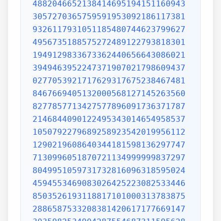
4882046652138414695194151160943
3057270365759591953092186117381
9326117931051185480744623799627
4956735188575272489122793818301
1949129833673362440656643086021
3949463952247371907021798609437
0277053921717629317675238467481
8467669405132000568127145263560
8277857713427577896091736371787
2146844090122495343014654958537
1050792279689258923542019956112
1290219608640344181598136297747
7130996051870721134999999837297
8049951059731732816096318595024
4594553469083026425223082533446
8503526193118817101000313783875
2886587533208381420617177669147