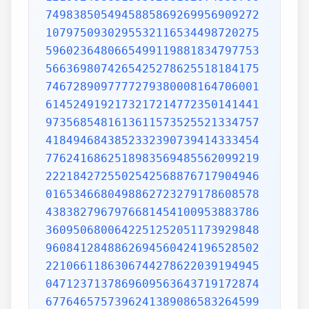
7498385054945885869269956909272
1079750930295532116534498720275
5960236480665499119881834797753
5663698074265425278625518184175
7467289097777279380008164706001
6145249192173217214772350141441
9735685481613611573525521334757
4184946843852332390739414333454
7762416862518983569485562099219
2221842725502542568876717904946
0165346680498862723279178608578
4383827967976681454100953883786
3609506800642251252051173929848
9608412848862694560424196528502
2210661186306744278622039194945
0471237137869609563643719172874
6776465757396241389086583264599