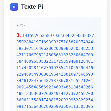
Texte Pi
π
Pi π =
3.
14159265358979323846264338327
9502884197169399375105820974944
5923078164062862089986280348253
4211706798214808651328230664709
3844609550582231725359408128481
1174502841027019385211055596446
2294895493038196442881097566593
3446128475648233786783165271201
9091456485669234603486104543266
4821339360726024914127372458700
6606315588174881520920962829254
0917153643678925903600113305305