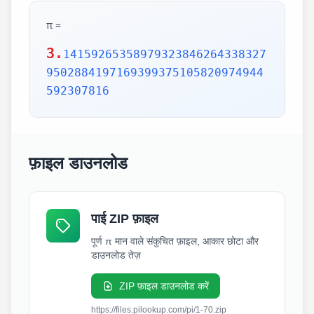
π =
3.
14159265358979323846264338327
9502884197169399375105820974944
592307816
फ़ाइल डाउनलोड
पाई ZIP फ़ाइल
पूर्ण π मान वाले संकुचित फ़ाइल, आकार छोटा और
डाउनलोड तेज़
ZIP फ़ाइल डाउनलोड करें
https://files.pilookup.com/pi/1-70.zip