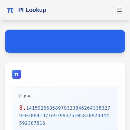
π
PI Lookup
π
Pi π =
3.
14159265358979323846264338327
9502884197169399375105820974944
592307816