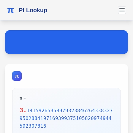
π
PI Lookup
π
π =
3.
14159265358979323846264338327
9502884197169399375105820974944
592307816