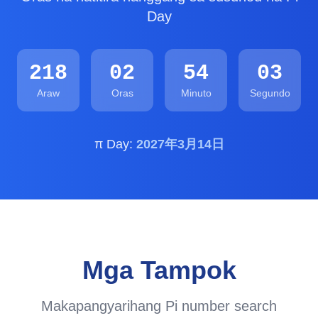
Day
218
02
54
02
Araw
Oras
Minuto
Segundo
π Day:
2027年3月14日
Mga Tampok
Makapangyarihang Pi number search