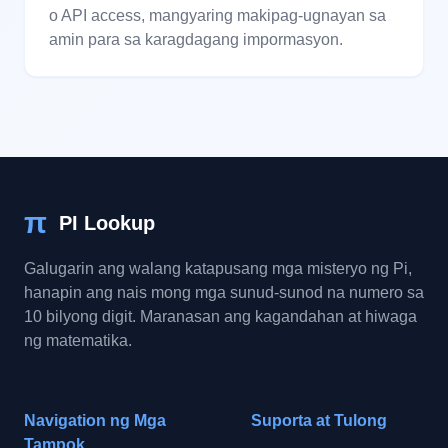
o API access, mangyaring makipag-ugnayan sa
amin para sa karagdagang impormasyon.
π
PI Lookup
Galugarin ang walang katapusang mga misteryo ng Pi,
hanapin ang nais mong mga sunud-sunod na numero sa
10 bilyong digit. Maranasan ang kagandahan at hiwaga
ng matematika.
Navigation ng Mga
Suporta at Tulong
Tampok