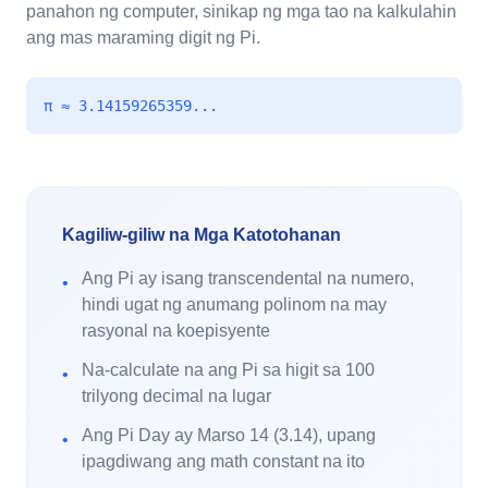
panahon ng computer, sinikap ng mga tao na kalkulahin
ang mas maraming digit ng Pi.
π ≈ 3.14159265359...
Kagiliw-giliw na Mga Katotohanan
Ang Pi ay isang transcendental na numero,
•
hindi ugat ng anumang polinom na may
rasyonal na koepisyente
Na-calculate na ang Pi sa higit sa 100
•
trilyong decimal na lugar
Ang Pi Day ay Marso 14 (3.14), upang
•
ipagdiwang ang math constant na ito