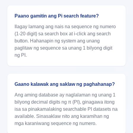
Paano gamitin ang Pi search feature?
Ilagay lamang ang nais na sequence ng numero
(1-20 digit) sa search box at i-click ang search
button. Hahanapin ng system ang unang
paglitaw ng sequence sa unang 1 bilyong digit
ng PI.
Gaano kalawak ang saklaw ng paghahanap?
Ang aming database ay naglalaman ng unang 1
bilyong decimal digits ng π (PI), ginagawa itong
isa sa pinakamalaking searchable PI datasets na
available. Sinasaklaw nito ang karamihan ng
mga karaniwang sequence ng numero.