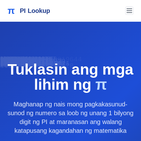
π
PI Lookup
964428810975
79502884197169399
5028841971
38327950288419
50284102701938521
7950288419716939
948954930381964428
4502841027
8620899862
82306647093844609
8034825342117067
159265358979323
10975665933446
0726024914
4159265358979323
494459230781
2712019091456485
46229489549303819644
46034861045432
5897932384626
8419716939937510582
8327950288419
13393607260249
3460348610454326648
94081284811174
093844609550582
99862803482
5596446229
97932384626433832795
808651328230
31725359408128
502884197169399
2848111745
974944592307816406
756482337867831652
34211706798214
08651328230664709
9550582231725
Tuklasin ang mga
46229489549303819
8410270193
459230781640628620
6264338327950288419
234603486104543266
21105559644622948
34861045432664821
9385211055
15926535897932384626
489549303819644
46034861045432664821
92346034861045432
84756482337867831
10454326648213
23378678316
3446128475648
78164062862089986
9862803482534
3383279502884197169
4622948954930
110555964462294895
8109756659334461
lihim ng
π
Maghanap ng nais mong pagkakasunud-
sunod ng numero sa loob ng unang 1 bilyong
digit ng PI at maranasan ang walang
katapusang kagandahan ng matematika