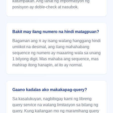
katumpakan. Ang lahat ng impormasyon ng
posisyon ay doble-check at nasubok.
Bakit may ilang numero na hindi matagpuan?
Bagaman ang π ay isang walang hanggang hindi
umiikot na desimal, ang ilang mahahabang
sequence ng numero ay maaaring wala sa unang
1 bilyong digit. Mas mahaba ang sequence, mas
mahirap itong hanapin, at ito ay normal.
Gaano kadalas ako makakapag-query?
Sa kasalukuyan, nagbibigay kami ng libreng
query service na walang limitasyon sa bilang ng
query. Kung kailangan mo ng maramihang query