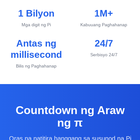
1 Bilyon
1M+
Mga digit ng Pi
Kabuuang Paghahanap
Antas ng
24/7
millisecond
Serbisyo 24/7
Bilis ng Paghahanap
Countdown ng Araw
ng π
Oras na natitira hanggang sa susunod na Pi