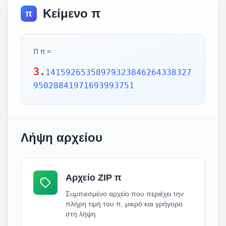
Κείμενο π
π
Π π =
3.
14159265358979323846264338327
95028841971693993751
Λήψη αρχείου
Αρχείο ZIP π
Συμπιεσμένο αρχείο που περιέχει την
πλήρη τιμή του π, μικρό και γρήγορο
στη λήψη