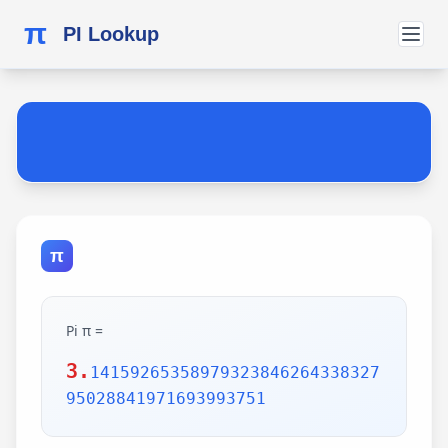
π
PI Lookup
π
Pi π =
3.
14159265358979323846264338327
95028841971693993751