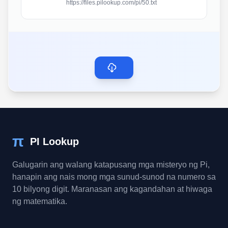
https://files.pilookup.com/pi/50.txt
π
PI Lookup
Galugarin ang walang katapusang mga misteryo ng Pi,
hanapin ang nais mong mga sunud-sunod na numero sa
10 bilyong digit. Maranasan ang kagandahan at hiwaga
ng matematika.