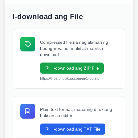
I-download ang File
Compressed file na naglalaman ng
buong π value, maliit at mabilis i-
download
I-download ang ZIP File
https://files.pilookup.com/pi/1-50.zip
Plain text format, maaaring direktang
buksan sa editor
I-download ang TXT File