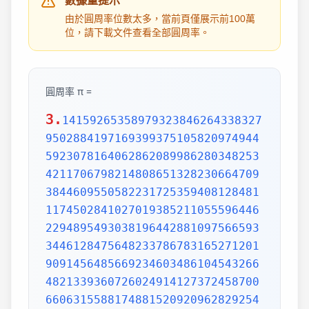
數據量提示
由於圓周率位數太多，當前頁僅展示前100萬
位，請下載文件查看全部圓周率。
圓周率 π =
3.
1415926535897932384626433832795028841971693993751058209749445923078164062862089986280348253421170679821480865132823066470938446095505822317253594081284811174502841027019385211055596446229489549303819644288109756659334461284756482337867831652712019091456485669234603486104543266482133936072602491412737245870066063155881748815209209628292540917153643678925903600113305305488204665213841469519415116094330572703657595919530921861173819326117931051185480744623799627495673518857527248912279381830119491298336733624406566430860213949463952247371907021798609437027705392171762931767523846748184676694051320005681271452635608277857713427577896091736371787214684409012249534301465495853710507922796892589235420199561121290219608640344181598136297747713099605187072113499999983729780499510597317328160963185950244594553469083026425223082533446850352619311881710100031378387528865875332083814206171776691473035982534904287554687311595628638823537875937519577818577805321712268066130019278766111959092164201989380952572010654858632788659361533818279682303019520353018529689957736225994138912497217752834791315155748572424541506959508295331168617278558890750983817546374649393192550604009277016711390098488240128583616035637076601047101819429555961989467678374494482553797747268471040475346462080466842590694912933136770289891521047521620569660240580381501935112533824300355876402474964732639141992726042699227967823547816360093417216412199245863150302861829745557067498385054945885869269956909272107975093029553211653449872027559602364806654991198818347977535663698074265425278625518184175746728909777727938000816470600161452491921732172147723501414419735685481613611573525521334757418494684385233239073941433345477624168625189835694855620992192221842725502542568876717904946016534668049886272327917860857843838279679766814541009538837863609506800642251252051173929848960841284886269456042419652850222106611863067442786220391949450471237137869609563643719172874677646575739624138908658326459958133904780275900994657640789512694683983525957098258226205224894077267194782684826014769909026401363944374553050682034962524517493996514314298091906592509372216964615157098583874105978859597729754989301617539284681382686838689427741559918559252459539594310499725246808459872736446958486538367362226260991246080512438843904512441365497627807977156914359977001296160894416948685558484063534220722258284886481584560285060168427394522674676788952521385225499546667278239864565961163548862305774564980355936345681743241125150760694794510965960940252288797108931456691368672287489405601015033086179286809208747609178249385890097149096759852613655497818931297848216829989487226588048575640142704775551323796414515237462343645428584447952658678210511413547357395231134271661021359695362314429524849371871101457654035902799344037420073105785390621983874478084784896833214457138687519435064302184531910484810053706146806749192781911979399520614196634287544406437451237181921799983910159195618146751426912397489409071864942319615679452080951465502252316038819301420937621378559566389377870830390697920773467221825625996615014215030680384477345492026054146659252014974428507325186660021324340881907104863317346496514539057962685610055081066587969981635747363840525714591028970641401109712062804390397595156771577004203378699360072305587631763594218731251471205329281918261861258673215791984148488291644706095752706957220917567116722910981690915280173506712748583222871835209353965725121083579151369882091444210067510334671103141267111369908658516398315019701651511685171437657618351556508849099898599823873455283316355076479185358932261854896321329330898570642046752590709154814165498594616371802709819943099244889575712828905923233260972997120844335732654893823911932597463667305836041428138830320382490375898524374417029132765618093773444030707469211201913020330380197621101100449293215160842444859637669838952286847831235526582131449576857262433441893039686426243410773226978028073189154411010446823252716201052652272111660396665573092547110557853763466820653109896526918620564769312570586356620185581007293606598764861179104533488503461136576867532494416680396265797877185560845529654126654085306143444318586769751456614068007002378776591344017127494704205622305389945613140711270004078547332699390814546646458807972708266830634328587856983052358089330657574067954571637752542021149557615814002501262285941302164715509792592309907965473761255176567513575178296664547791745011299614890304639947132962107340437518957359614589019389713111790429782856475032031986915140287080859904801094121472213179476477726224142548545403321571853061422881375850430633217518297986622371721591607716692547487389866549494501146540628433663937900397692656721463853067360965712091807638327166416274888800786925602902284721040317211860820419000422966171196377921337575114959501566049631862947265473642523081770367515906735023507283540567040386743513622224771589150495309844489333096340878076932599397805419341447377441842631298608099888687413260472156951623965864573021631598193195167353812974167729478672422924654366800980676928238280689964004824354037014163149658979409243237896907069779422362508221688957383798623001593776471651228935786015881617557829735233446042815126272037343146531977774160319906655418763979293344195215413418994854447345673831624993419131814809277771038638773431772075456545322077709212019051660962804909263601975988281613323166636528619326686336062735676303544776280350450777235547105859548702790814356240145171806246436267945612753181340783303362542327839449753824372058353114771199260638133467768796959703098339130771098704085913374641442822772634659470474587847787201927715280731767907707157213444730605700733492436931138350493163128404251219256517980694113528013147013047816437885185290928545201165839341965621349143415956258658655705526904965209858033850722426482939728584783163057777560688876446248246857926039535277348030480290058760758251047470916439613626760449256274204208320856611906254543372131535958450687724602901618766795240616342522577195429162991930645537799140373404328752628889639958794757291746426357455254079091451357111369410911939325191076020825202618798531887705842972591677813149699009019211697173727847684726860849003377024242916513005005168323364350389517029893922334517220138128069650117844087451960121228599371623130171144484640903890644954440061986907548516026327505298349187407866808818338510228334508504860825039302133219715518430635455007668282949304137765527939751754613953984683393638304746119966538581538420568533862186725233402830871123282789212507712629463229563989898935821167456270102183564622013496715188190973038119800497340723961036854066431939509790190699639552453005450580685501956730229219139339185680344903982059551002263535361920419947455385938102343955449597783779023742161727111723643435439478221818528624085140066604433258885698670543154706965747458550332323342107301545940516553790686627333799585115625784322988273723198987571415957811196358330059408730681216028764962867446047746491599505497374256269010490377819868359381465741268049256487985561453723478673303904688383436346553794986419270563872931748723320837601123029911367938627089438799362016295154133714248928307220126901475466847653576164773794675200490757155527819653621323926406160136358155907422020203187277605277219005561484255518792530343513984425322341576233610642506390497500865627109535919465897514131034822769306247435363256916078154781811528436679570611086153315044521274739245449454236828860613408414863776700961207151249140430272538607648236341433462351897576645216413767969031495019108575984423919862916421939949072362346468441173940326591840443780513338945257423995082965912285085558215725031071257012668302402929525220118726767562204154205161841634847565169998116141010029960783869092916030288400269104140792886215078424516709087000699282120660418371806535567252532567532861291042487761825829765157959847035622262934860034158722980534989650226291748788202734209222245339856264766914905562842503912757710284027998066365825488926488025456610172967026640765590429099456815065265305371829412703369313785178609040708667114965583434347693385781711386455873678123014587687126603489139095620099393610310291616152881384379099042317473363948045759314931405297634757481193567091101377517210080315590248530906692037671922033229094334676851422144773793937517034436619910403375111735471918550464490263655128162288244625759163330391072253837421821408835086573917715096828874782656995995744906617583441375223970968340800535598491754173818839994469748676265516582765848358845314277568790029095170283529716344562129640435231176006651012412006597558512761785838292041974844236080071930457618932349229279650198751872127267507981255470958904556357921221033346697499235630254947802490114195212382815309114079073860251522742995818072471625916685451333123948049470791191532673430282441860414263639548000448002670496248201792896476697583183271314251702969234889627668440323260927524960357996469256504936818360900323809293459588970695365349406034021665443755890045632882250545255640564482465151875471196218443965825337543885690941130315095261793780029741207665147939425902989695946995565761218656196733786236256125216320862869222103274889218654364802296780705765615144632046927906821207388377814233562823608963208068222468012248261177185896381409183903673672220888321513755600372798394004152970028783076670944474560134556417254370906979396122571429894671543578468788614445812314593571984922528471605049221242470141214780573455105008019086996033027634787081081754501193071412233908663938339529425786905076431006383519834389341596131854347546495569781038293097164651438407007073604112373599843452251610507027056235266012764848308407611830130527932054274628654036036745328651057065874882256981579367897669742205750596834408697350201410206723585020072452256326513410559240190274216248439140359989535394590944070469120914093870012645600162374288021092764579310657922955249887275846101264836999892256959688159205600101655256375678