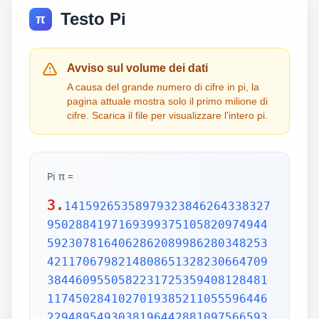
Testo Pi
π
Avviso sul volume dei dati
A causa del grande numero di cifre in pi, la
pagina attuale mostra solo il primo milione di
cifre. Scarica il file per visualizzare l'intero pi.
Pi π =
3.
1415926535897932384626433832795028841971693993751058209749445923078164062862089986280348253421170679821480865132823066470938446095505822317253594081284811174502841027019385211055596446229489549303819644288109756659334461284756482337867831652712019091456485669234603486104543266482133936072602491412737245870066063155881748815209209628292540917153643678925903600113305305488204665213841469519415116094330572703657595919530921861173819326117931051185480744623799627495673518857527248912279381830119491298336733624406566430860213949463952247371907021798609437027705392171762931767523846748184676694051320005681271452635608277857713427577896091736371787214684409012249534301465495853710507922796892589235420199561121290219608640344181598136297747713099605187072113499999983729780499510597317328160963185950244594553469083026425223082533446850352619311881710100031378387528865875332083814206171776691473035982534904287554687311595628638823537875937519577818577805321712268066130019278766111959092164201989380952572010654858632788659361533818279682303019520353018529689957736225994138912497217752834791315155748572424541506959508295331168617278558890750983817546374649393192550604009277016711390098488240128583616035637076601047101819429555961989467678374494482553797747268471040475346462080466842590694912933136770289891521047521620569660240580381501935112533824300355876402474964732639141992726042699227967823547816360093417216412199245863150302861829745557067498385054945885869269956909272107975093029553211653449872027559602364806654991198818347977535663698074265425278625518184175746728909777727938000816470600161452491921732172147723501414419735685481613611573525521334757418494684385233239073941433345477624168625189835694855620992192221842725502542568876717904946016534668049886272327917860857843838279679766814541009538837863609506800642251252051173929848960841284886269456042419652850222106611863067442786220391949450471237137869609563643719172874677646575739624138908658326459958133904780275900994657640789512694683983525957098258226205224894077267194782684826014769909026401363944374553050682034962524517493996514314298091906592509372216964615157098583874105978859597729754989301617539284681382686838689427741559918559252459539594310499725246808459872736446958486538367362226260991246080512438843904512441365497627807977156914359977001296160894416948685558484063534220722258284886481584560285060168427394522674676788952521385225499546667278239864565961163548862305774564980355936345681743241125150760694794510965960940252288797108931456691368672287489405601015033086179286809208747609178249385890097149096759852613655497818931297848216829989487226588048575640142704775551323796414515237462343645428584447952658678210511413547357395231134271661021359695362314429524849371871101457654035902799344037420073105785390621983874478084784896833214457138687519435064302184531910484810053706146806749192781911979399520614196634287544406437451237181921799983910159195618146751426912397489409071864942319615679452080951465502252316038819301420937621378559566389377870830390697920773467221825625996615014215030680384477345492026054146659252014974428507325186660021324340881907104863317346496514539057962685610055081066587969981635747363840525714591028970641401109712062804390397595156771577004203378699360072305587631763594218731251471205329281918261861258673215791984148488291644706095752706957220917567116722910981690915280173506712748583222871835209353965725121083579151369882091444210067510334671103141267111369908658516398315019701651511685171437657618351556508849099898599823873455283316355076479185358932261854896321329330898570642046752590709154814165498594616371802709819943099244889575712828905923233260972997120844335732654893823911932597463667305836041428138830320382490375898524374417029132765618093773444030707469211201913020330380197621101100449293215160842444859637669838952286847831235526582131449576857262433441893039686426243410773226978028073189154411010446823252716201052652272111660396665573092547110557853763466820653109896526918620564769312570586356620185581007293606598764861179104533488503461136576867532494416680396265797877185560845529654126654085306143444318586769751456614068007002378776591344017127494704205622305389945613140711270004078547332699390814546646458807972708266830634328587856983052358089330657574067954571637752542021149557615814002501262285941302164715509792592309907965473761255176567513575178296664547791745011299614890304639947132962107340437518957359614589019389713111790429782856475032031986915140287080859904801094121472213179476477726224142548545403321571853061422881375850430633217518297986622371721591607716692547487389866549494501146540628433663937900397692656721463853067360965712091807638327166416274888800786925602902284721040317211860820419000422966171196377921337575114959501566049631862947265473642523081770367515906735023507283540567040386743513622224771589150495309844489333096340878076932599397805419341447377441842631298608099888687413260472156951623965864573021631598193195167353812974167729478672422924654366800980676928238280689964004824354037014163149658979409243237896907069779422362508221688957383798623001593776471651228935786015881617557829735233446042815126272037343146531977774160319906655418763979293344195215413418994854447345673831624993419131814809277771038638773431772075456545322077709212019051660962804909263601975988281613323166636528619326686336062735676303544776280350450777235547105859548702790814356240145171806246436267945612753181340783303362542327839449753824372058353114771199260638133467768796959703098339130771098704085913374641442822772634659470474587847787201927715280731767907707157213444730605700733492436931138350493163128404251219256517980694113528013147013047816437885185290928545201165839341965621349143415956258658655705526904965209858033850722426482939728584783163057777560688876446248246857926039535277348030480290058760758251047470916439613626760449256274204208320856611906254543372131535958450687724602901618766795240616342522577195429162991930645537799140373404328752628889639958794757291746426357455254079091451357111369410911939325191076020825202618798531887705842972591677813149699009019211697173727847684726860849003377024242916513005005168323364350389517029893922334517220138128069650117844087451960121228599371623130171144484640903890644954440061986907548516026327505298349187407866808818338510228334508504860825039302133219715518430635455007668282949304137765527939751754613953984683393638304746119966538581538420568533862186725233402830871123282789212507712629463229563989898935821167456270102183564622013496715188190973038119800497340723961036854066431939509790190699639552453005450580685501956730229219139339185680344903982059551002263535361920419947455385938102343955449597783779023742161727111723643435439478221818528624085140066604433258885698670543154706965747458550332323342107301545940516553790686627333799585115625784322988273723198987571415957811196358330059408730681216028764962867446047746491599505497374256269010490377819868359381465741268049256487985561453723478673303904688383436346553794986419270563872931748723320837601123029911367938627089438799362016295154133714248928307220126901475466847653576164773794675200490757155527819653621323926406160136358155907422020203187277605277219005561484255518792530343513984425322341576233610642506390497500865627109535919465897514131034822769306247435363256916078154781811528436679570611086153315044521274739245449454236828860613408414863776700961207151249140430272538607648236341433462351897576645216413767969031495019108575984423919862916421939949072362346468441173940326591840443780513338945257423995082965912285085558215725031071257012668302402929525220118726767562204154205161841634847565169998116141010029960783869092916030288400269104140792886215078424516709087000699282120660418371806535567252532567532861291042487761825829765157959847035622262934860034158722980534989650226291748788202734209222245339856264766914905562842503912757710284027998066365825488926488025456610172967026640765590429099456815065265305371829412703369313785178609040708667114965583434347693385781711386455873678123014587687126603489139095620099393610310291616152881384379099042317473363948045759314931405297634757481193567091101377517210080315590248530906692037671922033229094334676851422144773793937517034436619910403375111735471918550464490263655128162288244625759163330391072253837421821408835086573917715096828874782656995995744906617583441375223970968340800535598491754173818839994469748676265516582765848358845314277568790029095170283529716344562129640435231176006651012412006597558512761785838292041974844236080071930457618932349229279650198751872127267507981255470958904556357921221033346697499235630254947802490114195212382815309114079073860251522742995818072471625916685451333123948049470791191532673430282441860414263639548000448002670496248201792896476697583183271314251702969234889627668440323260927524960357996469256504936818360900323809293459588970695365349406034021665443755890045632882250545255640564482465151875471196218443965825337543885690941130315095261793780029741207665147939425902989695946995565761218656196733786236256125216320862869222103274889218654364802296780705765615144632046927906821207388377814233562823608963208068222468012248261177185896381409183903673672220888321513755600372798394004152970028783076670944474560134556417254370906979396122571429894671543578468788614445812314593571984922528471605049221242470141214780573455105008019086996033027634787081081754501193071412233908663938339529425786905076431006383519834389341596131854347546495569781038293097164651438407007073604112373599843452251610507027056235266012764848308407611830130527932054274628654036036745328651057065874882256981579367897669742205750596834408697350201410206723585020072452256326513410559240190274216248439140359989535394590944070469120914093870012645600162374288021092764579310657922955249887275846101264836999892256959688159205600101655256375678