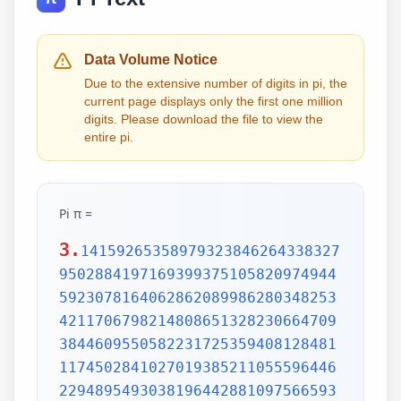
Data Volume Notice
Due to the extensive number of digits in pi, the
current page displays only the first one million
digits. Please download the file to view the
entire pi.
Pi π =
3.
1415926535897932384626433832795028841971693993751058209749445923078164062862089986280348253421170679821480865132823066470938446095505822317253594081284811174502841027019385211055596446229489549303819644288109756659334461284756482337867831652712019091456485669234603486104543266482133936072602491412737245870066063155881748815209209628292540917153643678925903600113305305488204665213841469519415116094330572703657595919530921861173819326117931051185480744623799627495673518857527248912279381830119491298336733624406566430860213949463952247371907021798609437027705392171762931767523846748184676694051320005681271452635608277857713427577896091736371787214684409012249534301465495853710507922796892589235420199561121290219608640344181598136297747713099605187072113499999983729780499510597317328160963185950244594553469083026425223082533446850352619311881710100031378387528865875332083814206171776691473035982534904287554687311595628638823537875937519577818577805321712268066130019278766111959092164201989380952572010654858632788659361533818279682303019520353018529689957736225994138912497217752834791315155748572424541506959508295331168617278558890750983817546374649393192550604009277016711390098488240128583616035637076601047101819429555961989467678374494482553797747268471040475346462080466842590694912933136770289891521047521620569660240580381501935112533824300355876402474964732639141992726042699227967823547816360093417216412199245863150302861829745557067498385054945885869269956909272107975093029553211653449872027559602364806654991198818347977535663698074265425278625518184175746728909777727938000816470600161452491921732172147723501414419735685481613611573525521334757418494684385233239073941433345477624168625189835694855620992192221842725502542568876717904946016534668049886272327917860857843838279679766814541009538837863609506800642251252051173929848960841284886269456042419652850222106611863067442786220391949450471237137869609563643719172874677646575739624138908658326459958133904780275900994657640789512694683983525957098258226205224894077267194782684826014769909026401363944374553050682034962524517493996514314298091906592509372216964615157098583874105978859597729754989301617539284681382686838689427741559918559252459539594310499725246808459872736446958486538367362226260991246080512438843904512441365497627807977156914359977001296160894416948685558484063534220722258284886481584560285060168427394522674676788952521385225499546667278239864565961163548862305774564980355936345681743241125150760694794510965960940252288797108931456691368672287489405601015033086179286809208747609178249385890097149096759852613655497818931297848216829989487226588048575640142704775551323796414515237462343645428584447952658678210511413547357395231134271661021359695362314429524849371871101457654035902799344037420073105785390621983874478084784896833214457138687519435064302184531910484810053706146806749192781911979399520614196634287544406437451237181921799983910159195618146751426912397489409071864942319615679452080951465502252316038819301420937621378559566389377870830390697920773467221825625996615014215030680384477345492026054146659252014974428507325186660021324340881907104863317346496514539057962685610055081066587969981635747363840525714591028970641401109712062804390397595156771577004203378699360072305587631763594218731251471205329281918261861258673215791984148488291644706095752706957220917567116722910981690915280173506712748583222871835209353965725121083579151369882091444210067510334671103141267111369908658516398315019701651511685171437657618351556508849099898599823873455283316355076479185358932261854896321329330898570642046752590709154814165498594616371802709819943099244889575712828905923233260972997120844335732654893823911932597463667305836041428138830320382490375898524374417029132765618093773444030707469211201913020330380197621101100449293215160842444859637669838952286847831235526582131449576857262433441893039686426243410773226978028073189154411010446823252716201052652272111660396665573092547110557853763466820653109896526918620564769312570586356620185581007293606598764861179104533488503461136576867532494416680396265797877185560845529654126654085306143444318586769751456614068007002378776591344017127494704205622305389945613140711270004078547332699390814546646458807972708266830634328587856983052358089330657574067954571637752542021149557615814002501262285941302164715509792592309907965473761255176567513575178296664547791745011299614890304639947132962107340437518957359614589019389713111790429782856475032031986915140287080859904801094121472213179476477726224142548545403321571853061422881375850430633217518297986622371721591607716692547487389866549494501146540628433663937900397692656721463853067360965712091807638327166416274888800786925602902284721040317211860820419000422966171196377921337575114959501566049631862947265473642523081770367515906735023507283540567040386743513622224771589150495309844489333096340878076932599397805419341447377441842631298608099888687413260472156951623965864573021631598193195167353812974167729478672422924654366800980676928238280689964004824354037014163149658979409243237896907069779422362508221688957383798623001593776471651228935786015881617557829735233446042815126272037343146531977774160319906655418763979293344195215413418994854447345673831624993419131814809277771038638773431772075456545322077709212019051660962804909263601975988281613323166636528619326686336062735676303544776280350450777235547105859548702790814356240145171806246436267945612753181340783303362542327839449753824372058353114771199260638133467768796959703098339130771098704085913374641442822772634659470474587847787201927715280731767907707157213444730605700733492436931138350493163128404251219256517980694113528013147013047816437885185290928545201165839341965621349143415956258658655705526904965209858033850722426482939728584783163057777560688876446248246857926039535277348030480290058760758251047470916439613626760449256274204208320856611906254543372131535958450687724602901618766795240616342522577195429162991930645537799140373404328752628889639958794757291746426357455254079091451357111369410911939325191076020825202618798531887705842972591677813149699009019211697173727847684726860849003377024242916513005005168323364350389517029893922334517220138128069650117844087451960121228599371623130171144484640903890644954440061986907548516026327505298349187407866808818338510228334508504860825039302133219715518430635455007668282949304137765527939751754613953984683393638304746119966538581538420568533862186725233402830871123282789212507712629463229563989898935821167456270102183564622013496715188190973038119800497340723961036854066431939509790190699639552453005450580685501956730229219139339185680344903982059551002263535361920419947455385938102343955449597783779023742161727111723643435439478221818528624085140066604433258885698670543154706965747458550332323342107301545940516553790686627333799585115625784322988273723198987571415957811196358330059408730681216028764962867446047746491599505497374256269010490377819868359381465741268049256487985561453723478673303904688383436346553794986419270563872931748723320837601123029911367938627089438799362016295154133714248928307220126901475466847653576164773794675200490757155527819653621323926406160136358155907422020203187277605277219005561484255518792530343513984425322341576233610642506390497500865627109535919465897514131034822769306247435363256916078154781811528436679570611086153315044521274739245449454236828860613408414863776700961207151249140430272538607648236341433462351897576645216413767969031495019108575984423919862916421939949072362346468441173940326591840443780513338945257423995082965912285085558215725031071257012668302402929525220118726767562204154205161841634847565169998116141010029960783869092916030288400269104140792886215078424516709087000699282120660418371806535567252532567532861291042487761825829765157959847035622262934860034158722980534989650226291748788202734209222245339856264766914905562842503912757710284027998066365825488926488025456610172967026640765590429099456815065265305371829412703369313785178609040708667114965583434347693385781711386455873678123014587687126603489139095620099393610310291616152881384379099042317473363948045759314931405297634757481193567091101377517210080315590248530906692037671922033229094334676851422144773793937517034436619910403375111735471918550464490263655128162288244625759163330391072253837421821408835086573917715096828874782656995995744906617583441375223970968340800535598491754173818839994469748676265516582765848358845314277568790029095170283529716344562129640435231176006651012412006597558512761785838292041974844236080071930457618932349229279650198751872127267507981255470958904556357921221033346697499235630254947802490114195212382815309114079073860251522742995818072471625916685451333123948049470791191532673430282441860414263639548000448002670496248201792896476697583183271314251702969234889627668440323260927524960357996469256504936818360900323809293459588970695365349406034021665443755890045632882250545255640564482465151875471196218443965825337543885690941130315095261793780029741207665147939425902989695946995565761218656196733786236256125216320862869222103274889218654364802296780705765615144632046927906821207388377814233562823608963208068222468012248261177185896381409183903673672220888321513755600372798394004152970028783076670944474560134556417254370906979396122571429894671543578468788614445812314593571984922528471605049221242470141214780573455105008019086996033027634787081081754501193071412233908663938339529425786905076431006383519834389341596131854347546495569781038293097164651438407007073604112373599843452251610507027056235266012764848308407611830130527932054274628654036036745328651057065874882256981579367897669742205750596834408697350201410206723585020072452256326513410559240190274216248439140359989535394590944070469120914093870012645600162374288021092764579310657922955249887275846101264836999892256959688159205600101655256375678