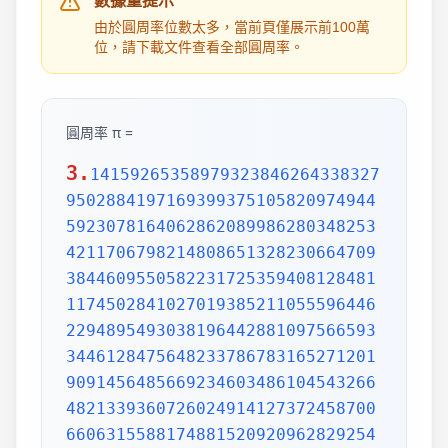
數據量提示
由於圓周率位數太多，當前頁僅展示前100萬
位，請下載文件查看全部圓周率。
圓周率 π =
3.
1415926535897932384626433832795028841971693993751058209749445923078164062862089986280348253421170679821480865132823066470938446095505822317253594081284811174502841027019385211055596446229489549303819644288109756659334461284756482337867831652712019091456485669234603486104543266482133936072602491412737245870066063155881748815209209628292540917153643678925903600113305305488204665213841469519415116094330572703657595919530921861173819326117931051185480744623799627495673518857527248912279381830119491298336733624406566430860213949463952247371907021798609437027705392171762931767523846748184676694051320005681271452635608277857713427577896091736371787214684409012249534301465495853710507922796892589235420199561121290219608640344181598136297747713099605187072113499999983729780499510597317328160963185950244594553469083026425223082533446850352619311881710100031378387528865875332083814206171776691473035982534904287554687311595628638823537875937519577818577805321712268066130019278766111959092164201989380952572010654858632788659361533818279682303019520353018529689957736225994138912497217752834791315155748572424541506959508295331168617278558890750983817546374649393192550604009277016711390098488240128583616035637076601047101819429555961989467678374494482553797747268471040475346462080466842590694912933136770289891521047521620569660240580381501935112533824300355876402474964732639141992726042699227967823547816360093417216412199245863150302861829745557067498385054945885869269956909272107975093029553211653449872027559602364806654991198818347977535663698074265425278625518184175746728909777727938000816470600161452491921732172147723501414419735685481613611573525521334757418494684385233239073941433345477624168625189835694855620992192221842725502542568876717904946016534668049886272327917860857843838279679766814541009538837863609506800642251252051173929848960841284886269456042419652850222106611863067442786220391949450471237137869609563643719172874677646575739624138908658326459958133904780275900994657640789512694683983525957098258226205224894077267194782684826014769909026401363944374553050682034962524517493996514314298091906592509372216964615157098583874105978859597729754989301617539284681382686838689427741559918559252459539594310499725246808459872736446958486538367362226260991246080512438843904512441365497627807977156914359977001296160894416948685558484063534220722258284886481584560285060168427394522674676788952521385225499546667278239864565961163548862305774564980355936345681743241125150760694794510965960940252288797108931456691368672287489405601015033086179286809208747609178249385890097149096759852613655497818931297848216829989487226588048575640142704775551323796414515237462343645428584447952658678210511413547357395231134271661021359695362314429524849371871101457654035902799344037420073105785390621983874478084784896833214457138687519435064302184531910484810053706146806749192781911979399520614196634287544406437451237181921799983910159195618146751426912397489409071864942319615679452080951465502252316038819301420937621378559566389377870830390697920773467221825625996615014215030680384477345492026054146659252014974428507325186660021324340881907104863317346496514539057962685610055081066587969981635747363840525714591028970641401109712062804390397595156771577004203378699360072305587631763594218731251471205329281918261861258673215791984148488291644706095752706957220917567116722910981690915280173506712748583222871835209353965725121083579151369882091444210067510334671103141267111369908658516398315019701651511685171437657618351556508849099898599823873455283316355076479185358932261854896321329330898570642046752590709154814165498594616371802709819943099244889575712828905923233260972997120844335732654893823911932597463667305836041428138830320382490375898524374417029132765618093773444030707469211201913020330380197621101100449293215160842444859637669838952286847831235526582131449576857262433441893039686426243410773226978028073189154411010446823252716201052652272111660396665573092547110557853763466820653109896526918620564769312570586356620185581007293606598764861179104533488503461136576867532494416680396265797877185560845529654126654085306143444318586769751456614068007002378776591344017127494704205622305389945613140711270004078547332699390814546646458807972708266830634328587856983052358089330657574067954571637752542021149557615814002501262285941302164715509792592309907965473761255176567513575178296664547791745011299614890304639947132962107340437518957359614589019389713111790429782856475032031986915140287080859904801094121472213179476477726224142548545403321571853061422881375850430633217518297986622371721591607716692547487389866549494501146540628433663937900397692656721463853067360965712091807638327166416274888800786925602902284721040317211860820419000422966171196377921337575114959501566049631862947265473642523081770367515906735023507283540567040386743513622224771589150495309844489333096340878076932599397805419341447377441842631298608099888687413260472156951623965864573021631598193195167353812974167729478672422924654366800980676928238280689964004824354037014163149658979409243237896907069779422362508221688957383798623001593776471651228935786015881617557829735233446042815126272037343146531977774160319906655418763979293344195215413418994854447345673831624993419131814809277771038638773431772075456545322077709212019051660962804909263601975988281613323166636528619326686336062735676303544776280350450777235547105859548702790814356240145171806246436267945612753181340783303362542327839449753824372058353114771199260638133467768796959703098339130771098704085913374641442822772634659470474587847787201927715280731767907707157213444730605700733492436931138350493163128404251219256517980694113528013147013047816437885185290928545201165839341965621349143415956258658655705526904965209858033850722426482939728584783163057777560688876446248246857926039535277348030480290058760758251047470916439613626760449256274204208320856611906254543372131535958450687724602901618766795240616342522577195429162991930645537799140373404328752628889639958794757291746426357455254079091451357111369410911939325191076020825202618798531887705842972591677813149699009019211697173727847684726860849003377024242916513005005168323364350389517029893922334517220138128069650117844087451960121228599371623130171144484640903890644954440061986907548516026327505298349187407866808818338510228334508504860825039302133219715518430635455007668282949304137765527939751754613953984683393638304746119966538581538420568533862186725233402830871123282789212507712629463229563989898935821167456270102183564622013496715188190973038119800497340723961036854066431939509790190699639552453005450580685501956730229219139339185680344903982059551002263535361920419947455385938102343955449597783779023742161727111723643435439478221818528624085140066604433258885698670543154706965747458550332323342107301545940516553790686627333799585115625784322988273723198987571415957811196358330059408730681216028764962867446047746491599505497374256269010490377819868359381465741268049256487985561453723478673303904688383436346553794986419270563872931748723320837601123029911367938627089438799362016295154133714248928307220126901475466847653576164773794675200490757155527819653621323926406160136358155907422020203187277605277219005561484255518792530343513984425322341576233610642506390497500865627109535919465897514131034822769306247435363256916078154781811528436679570611086153315044521274739245449454236828860613408414863776700961207151249140430272538607648236341433462351897576645216413767969031495019108575984423919862916421939949072362346468441173940326591840443780513338945257423995082965912285085558215725031071257012668302402929525220118726767562204154205161841634847565169998116141010029960783869092916030288400269104140792886215078424516709087000699282120660418371806535567252532567532861291042487761825829765157959847035622262934860034158722980534989650226291748788202734209222245339856264766914905562842503912757710284027998066365825488926488025456610172967026640765590429099456815065265305371829412703369313785178609040708667114965583434347693385781711386455873678123014587687126603489139095620099393610310291616152881384379099042317473363948045759314931405297634757481193567091101377517210080315590248530906692037671922033229094334676851422144773793937517034436619910403375111735471918550464490263655128162288244625759163330391072253837421821408835086573917715096828874782656995995744906617583441375223970968340800535598491754173818839994469748676265516582765848358845314277568790029095170283529716344562129640435231176006651012412006597558512761785838292041974844236080071930457618932349229279650198751872127267507981255470958904556357921221033346697499235630254947802490114195212382815309114079073860251522742995818072471625916685451333123948049470791191532673430282441860414263639548000448002670496248201792896476697583183271314251702969234889627668440323260927524960357996469256504936818360900323809293459588970695365349406034021665443755890045632882250545255640564482465151875471196218443965825337543885690941130315095261793780029741207665147939425902989695946995565761218656196733786236256125216320862869222103274889218654364802296780705765615144632046927906821207388377814233562823608963208068222468012248261177185896381409183903673672220888321513755600372798394004152970028783076670944474560134556417254370906979396122571429894671543578468788614445812314593571984922528471605049221242470141214780573455105008019086996033027634787081081754501193071412233908663938339529425786905076431006383519834389341596131854347546495569781038293097164651438407007073604112373599843452251610507027056235266012764848308407611830130527932054274628654036036745328651057065874882256981579367897669742205750596834408697350201410206723585020072452256326513410559240190274216248439140359989535394590944070469120914093870012645600162374288021092764579310657922955249887275846101264836999892256959688159205600101655256375678