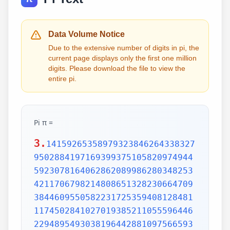
Data Volume Notice
Due to the extensive number of digits in pi, the
current page displays only the first one million
digits. Please download the file to view the
entire pi.
Pi π =
3.
1415926535897932384626433832795028841971693993751058209749445923078164062862089986280348253421170679821480865132823066470938446095505822317253594081284811174502841027019385211055596446229489549303819644288109756659334461284756482337867831652712019091456485669234603486104543266482133936072602491412737245870066063155881748815209209628292540917153643678925903600113305305488204665213841469519415116094330572703657595919530921861173819326117931051185480744623799627495673518857527248912279381830119491298336733624406566430860213949463952247371907021798609437027705392171762931767523846748184676694051320005681271452635608277857713427577896091736371787214684409012249534301465495853710507922796892589235420199561121290219608640344181598136297747713099605187072113499999983729780499510597317328160963185950244594553469083026425223082533446850352619311881710100031378387528865875332083814206171776691473035982534904287554687311595628638823537875937519577818577805321712268066130019278766111959092164201989380952572010654858632788659361533818279682303019520353018529689957736225994138912497217752834791315155748572424541506959508295331168617278558890750983817546374649393192550604009277016711390098488240128583616035637076601047101819429555961989467678374494482553797747268471040475346462080466842590694912933136770289891521047521620569660240580381501935112533824300355876402474964732639141992726042699227967823547816360093417216412199245863150302861829745557067498385054945885869269956909272107975093029553211653449872027559602364806654991198818347977535663698074265425278625518184175746728909777727938000816470600161452491921732172147723501414419735685481613611573525521334757418494684385233239073941433345477624168625189835694855620992192221842725502542568876717904946016534668049886272327917860857843838279679766814541009538837863609506800642251252051173929848960841284886269456042419652850222106611863067442786220391949450471237137869609563643719172874677646575739624138908658326459958133904780275900994657640789512694683983525957098258226205224894077267194782684826014769909026401363944374553050682034962524517493996514314298091906592509372216964615157098583874105978859597729754989301617539284681382686838689427741559918559252459539594310499725246808459872736446958486538367362226260991246080512438843904512441365497627807977156914359977001296160894416948685558484063534220722258284886481584560285060168427394522674676788952521385225499546667278239864565961163548862305774564980355936345681743241125150760694794510965960940252288797108931456691368672287489405601015033086179286809208747609178249385890097149096759852613655497818931297848216829989487226588048575640142704775551323796414515237462343645428584447952658678210511413547357395231134271661021359695362314429524849371871101457654035902799344037420073105785390621983874478084784896833214457138687519435064302184531910484810053706146806749192781911979399520614196634287544406437451237181921799983910159195618146751426912397489409071864942319615679452080951465502252316038819301420937621378559566389377870830390697920773467221825625996615014215030680384477345492026054146659252014974428507325186660021324340881907104863317346496514539057962685610055081066587969981635747363840525714591028970641401109712062804390397595156771577004203378699360072305587631763594218731251471205329281918261861258673215791984148488291644706095752706957220917567116722910981690915280173506712748583222871835209353965725121083579151369882091444210067510334671103141267111369908658516398315019701651511685171437657618351556508849099898599823873455283316355076479185358932261854896321329330898570642046752590709154814165498594616371802709819943099244889575712828905923233260972997120844335732654893823911932597463667305836041428138830320382490375898524374417029132765618093773444030707469211201913020330380197621101100449293215160842444859637669838952286847831235526582131449576857262433441893039686426243410773226978028073189154411010446823252716201052652272111660396665573092547110557853763466820653109896526918620564769312570586356620185581007293606598764861179104533488503461136576867532494416680396265797877185560845529654126654085306143444318586769751456614068007002378776591344017127494704205622305389945613140711270004078547332699390814546646458807972708266830634328587856983052358089330657574067954571637752542021149557615814002501262285941302164715509792592309907965473761255176567513575178296664547791745011299614890304639947132962107340437518957359614589019389713111790429782856475032031986915140287080859904801094121472213179476477726224142548545403321571853061422881375850430633217518297986622371721591607716692547487389866549494501146540628433663937900397692656721463853067360965712091807638327166416274888800786925602902284721040317211860820419000422966171196377921337575114959501566049631862947265473642523081770367515906735023507283540567040386743513622224771589150495309844489333096340878076932599397805419341447377441842631298608099888687413260472156951623965864573021631598193195167353812974167729478672422924654366800980676928238280689964004824354037014163149658979409243237896907069779422362508221688957383798623001593776471651228935786015881617557829735233446042815126272037343146531977774160319906655418763979293344195215413418994854447345673831624993419131814809277771038638773431772075456545322077709212019051660962804909263601975988281613323166636528619326686336062735676303544776280350450777235547105859548702790814356240145171806246436267945612753181340783303362542327839449753824372058353114771199260638133467768796959703098339130771098704085913374641442822772634659470474587847787201927715280731767907707157213444730605700733492436931138350493163128404251219256517980694113528013147013047816437885185290928545201165839341965621349143415956258658655705526904965209858033850722426482939728584783163057777560688876446248246857926039535277348030480290058760758251047470916439613626760449256274204208320856611906254543372131535958450687724602901618766795240616342522577195429162991930645537799140373404328752628889639958794757291746426357455254079091451357111369410911939325191076020825202618798531887705842972591677813149699009019211697173727847684726860849003377024242916513005005168323364350389517029893922334517220138128069650117844087451960121228599371623130171144484640903890644954440061986907548516026327505298349187407866808818338510228334508504860825039302133219715518430635455007668282949304137765527939751754613953984683393638304746119966538581538420568533862186725233402830871123282789212507712629463229563989898935821167456270102183564622013496715188190973038119800497340723961036854066431939509790190699639552453005450580685501956730229219139339185680344903982059551002263535361920419947455385938102343955449597783779023742161727111723643435439478221818528624085140066604433258885698670543154706965747458550332323342107301545940516553790686627333799585115625784322988273723198987571415957811196358330059408730681216028764962867446047746491599505497374256269010490377819868359381465741268049256487985561453723478673303904688383436346553794986419270563872931748723320837601123029911367938627089438799362016295154133714248928307220126901475466847653576164773794675200490757155527819653621323926406160136358155907422020203187277605277219005561484255518792530343513984425322341576233610642506390497500865627109535919465897514131034822769306247435363256916078154781811528436679570611086153315044521274739245449454236828860613408414863776700961207151249140430272538607648236341433462351897576645216413767969031495019108575984423919862916421939949072362346468441173940326591840443780513338945257423995082965912285085558215725031071257012668302402929525220118726767562204154205161841634847565169998116141010029960783869092916030288400269104140792886215078424516709087000699282120660418371806535567252532567532861291042487761825829765157959847035622262934860034158722980534989650226291748788202734209222245339856264766914905562842503912757710284027998066365825488926488025456610172967026640765590429099456815065265305371829412703369313785178609040708667114965583434347693385781711386455873678123014587687126603489139095620099393610310291616152881384379099042317473363948045759314931405297634757481193567091101377517210080315590248530906692037671922033229094334676851422144773793937517034436619910403375111735471918550464490263655128162288244625759163330391072253837421821408835086573917715096828874782656995995744906617583441375223970968340800535598491754173818839994469748676265516582765848358845314277568790029095170283529716344562129640435231176006651012412006597558512761785838292041974844236080071930457618932349229279650198751872127267507981255470958904556357921221033346697499235630254947802490114195212382815309114079073860251522742995818072471625916685451333123948049470791191532673430282441860414263639548000448002670496248201792896476697583183271314251702969234889627668440323260927524960357996469256504936818360900323809293459588970695365349406034021665443755890045632882250545255640564482465151875471196218443965825337543885690941130315095261793780029741207665147939425902989695946995565761218656196733786236256125216320862869222103274889218654364802296780705765615144632046927906821207388377814233562823608963208068222468012248261177185896381409183903673672220888321513755600372798394004152970028783076670944474560134556417254370906979396122571429894671543578468788614445812314593571984922528471605049221242470141214780573455105008019086996033027634787081081754501193071412233908663938339529425786905076431006383519834389341596131854347546495569781038293097164651438407007073604112373599843452251610507027056235266012764848308407611830130527932054274628654036036745328651057065874882256981579367897669742205750596834408697350201410206723585020072452256326513410559240190274216248439140359989535394590944070469120914093870012645600162374288021092764579310657922955249887275846101264836999892256959688159205600101655256375678