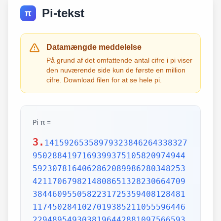
Pi-tekst
π
Datamængde meddelelse
På grund af det omfattende antal cifre i pi viser
den nuværende side kun de første en million
cifre. Download filen for at se hele pi.
Pi π =
3.
1415926535897932384626433832795028841971693993751058209749445923078164062862089986280348253421170679821480865132823066470938446095505822317253594081284811174502841027019385211055596446229489549303819644288109756659334461284756482337867831652712019091456485669234603486104543266482133936072602491412737245870066063155881748815209209628292540917153643678925903600113305305488204665213841469519415116094330572703657595919530921861173819326117931051185480744623799627495673518857527248912279381830119491298336733624406566430860213949463952247371907021798609437027705392171762931767523846748184676694051320005681271452635608277857713427577896091736371787214684409012249534301465495853710507922796892589235420199561121290219608640344181598136297747713099605187072113499999983729780499510597317328160963185950244594553469083026425223082533446850352619311881710100031378387528865875332083814206171776691473035982534904287554687311595628638823537875937519577818577805321712268066130019278766111959092164201989380952572010654858632788659361533818279682303019520353018529689957736225994138912497217752834791315155748572424541506959508295331168617278558890750983817546374649393192550604009277016711390098488240128583616035637076601047101819429555961989467678374494482553797747268471040475346462080466842590694912933136770289891521047521620569660240580381501935112533824300355876402474964732639141992726042699227967823547816360093417216412199245863150302861829745557067498385054945885869269956909272107975093029553211653449872027559602364806654991198818347977535663698074265425278625518184175746728909777727938000816470600161452491921732172147723501414419735685481613611573525521334757418494684385233239073941433345477624168625189835694855620992192221842725502542568876717904946016534668049886272327917860857843838279679766814541009538837863609506800642251252051173929848960841284886269456042419652850222106611863067442786220391949450471237137869609563643719172874677646575739624138908658326459958133904780275900994657640789512694683983525957098258226205224894077267194782684826014769909026401363944374553050682034962524517493996514314298091906592509372216964615157098583874105978859597729754989301617539284681382686838689427741559918559252459539594310499725246808459872736446958486538367362226260991246080512438843904512441365497627807977156914359977001296160894416948685558484063534220722258284886481584560285060168427394522674676788952521385225499546667278239864565961163548862305774564980355936345681743241125150760694794510965960940252288797108931456691368672287489405601015033086179286809208747609178249385890097149096759852613655497818931297848216829989487226588048575640142704775551323796414515237462343645428584447952658678210511413547357395231134271661021359695362314429524849371871101457654035902799344037420073105785390621983874478084784896833214457138687519435064302184531910484810053706146806749192781911979399520614196634287544406437451237181921799983910159195618146751426912397489409071864942319615679452080951465502252316038819301420937621378559566389377870830390697920773467221825625996615014215030680384477345492026054146659252014974428507325186660021324340881907104863317346496514539057962685610055081066587969981635747363840525714591028970641401109712062804390397595156771577004203378699360072305587631763594218731251471205329281918261861258673215791984148488291644706095752706957220917567116722910981690915280173506712748583222871835209353965725121083579151369882091444210067510334671103141267111369908658516398315019701651511685171437657618351556508849099898599823873455283316355076479185358932261854896321329330898570642046752590709154814165498594616371802709819943099244889575712828905923233260972997120844335732654893823911932597463667305836041428138830320382490375898524374417029132765618093773444030707469211201913020330380197621101100449293215160842444859637669838952286847831235526582131449576857262433441893039686426243410773226978028073189154411010446823252716201052652272111660396665573092547110557853763466820653109896526918620564769312570586356620185581007293606598764861179104533488503461136576867532494416680396265797877185560845529654126654085306143444318586769751456614068007002378776591344017127494704205622305389945613140711270004078547332699390814546646458807972708266830634328587856983052358089330657574067954571637752542021149557615814002501262285941302164715509792592309907965473761255176567513575178296664547791745011299614890304639947132962107340437518957359614589019389713111790429782856475032031986915140287080859904801094121472213179476477726224142548545403321571853061422881375850430633217518297986622371721591607716692547487389866549494501146540628433663937900397692656721463853067360965712091807638327166416274888800786925602902284721040317211860820419000422966171196377921337575114959501566049631862947265473642523081770367515906735023507283540567040386743513622224771589150495309844489333096340878076932599397805419341447377441842631298608099888687413260472156951623965864573021631598193195167353812974167729478672422924654366800980676928238280689964004824354037014163149658979409243237896907069779422362508221688957383798623001593776471651228935786015881617557829735233446042815126272037343146531977774160319906655418763979293344195215413418994854447345673831624993419131814809277771038638773431772075456545322077709212019051660962804909263601975988281613323166636528619326686336062735676303544776280350450777235547105859548702790814356240145171806246436267945612753181340783303362542327839449753824372058353114771199260638133467768796959703098339130771098704085913374641442822772634659470474587847787201927715280731767907707157213444730605700733492436931138350493163128404251219256517980694113528013147013047816437885185290928545201165839341965621349143415956258658655705526904965209858033850722426482939728584783163057777560688876446248246857926039535277348030480290058760758251047470916439613626760449256274204208320856611906254543372131535958450687724602901618766795240616342522577195429162991930645537799140373404328752628889639958794757291746426357455254079091451357111369410911939325191076020825202618798531887705842972591677813149699009019211697173727847684726860849003377024242916513005005168323364350389517029893922334517220138128069650117844087451960121228599371623130171144484640903890644954440061986907548516026327505298349187407866808818338510228334508504860825039302133219715518430635455007668282949304137765527939751754613953984683393638304746119966538581538420568533862186725233402830871123282789212507712629463229563989898935821167456270102183564622013496715188190973038119800497340723961036854066431939509790190699639552453005450580685501956730229219139339185680344903982059551002263535361920419947455385938102343955449597783779023742161727111723643435439478221818528624085140066604433258885698670543154706965747458550332323342107301545940516553790686627333799585115625784322988273723198987571415957811196358330059408730681216028764962867446047746491599505497374256269010490377819868359381465741268049256487985561453723478673303904688383436346553794986419270563872931748723320837601123029911367938627089438799362016295154133714248928307220126901475466847653576164773794675200490757155527819653621323926406160136358155907422020203187277605277219005561484255518792530343513984425322341576233610642506390497500865627109535919465897514131034822769306247435363256916078154781811528436679570611086153315044521274739245449454236828860613408414863776700961207151249140430272538607648236341433462351897576645216413767969031495019108575984423919862916421939949072362346468441173940326591840443780513338945257423995082965912285085558215725031071257012668302402929525220118726767562204154205161841634847565169998116141010029960783869092916030288400269104140792886215078424516709087000699282120660418371806535567252532567532861291042487761825829765157959847035622262934860034158722980534989650226291748788202734209222245339856264766914905562842503912757710284027998066365825488926488025456610172967026640765590429099456815065265305371829412703369313785178609040708667114965583434347693385781711386455873678123014587687126603489139095620099393610310291616152881384379099042317473363948045759314931405297634757481193567091101377517210080315590248530906692037671922033229094334676851422144773793937517034436619910403375111735471918550464490263655128162288244625759163330391072253837421821408835086573917715096828874782656995995744906617583441375223970968340800535598491754173818839994469748676265516582765848358845314277568790029095170283529716344562129640435231176006651012412006597558512761785838292041974844236080071930457618932349229279650198751872127267507981255470958904556357921221033346697499235630254947802490114195212382815309114079073860251522742995818072471625916685451333123948049470791191532673430282441860414263639548000448002670496248201792896476697583183271314251702969234889627668440323260927524960357996469256504936818360900323809293459588970695365349406034021665443755890045632882250545255640564482465151875471196218443965825337543885690941130315095261793780029741207665147939425902989695946995565761218656196733786236256125216320862869222103274889218654364802296780705765615144632046927906821207388377814233562823608963208068222468012248261177185896381409183903673672220888321513755600372798394004152970028783076670944474560134556417254370906979396122571429894671543578468788614445812314593571984922528471605049221242470141214780573455105008019086996033027634787081081754501193071412233908663938339529425786905076431006383519834389341596131854347546495569781038293097164651438407007073604112373599843452251610507027056235266012764848308407611830130527932054274628654036036745328651057065874882256981579367897669742205750596834408697350201410206723585020072452256326513410559240190274216248439140359989535394590944070469120914093870012645600162374288021092764579310657922955249887275846101264836999892256959688159205600101655256375678