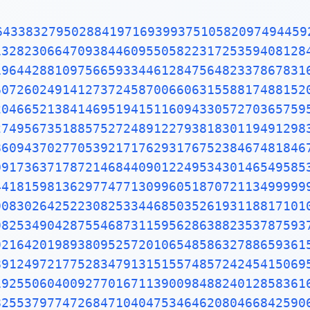
96596094025228879710893145669136867228748940560101503308617928680920874760917824938589009714909675985261365549781893129784821682998948722658804857564014270477555132379641451523746234364542858444795265867821051141354735739523113427166102135969536231442952484937187110145765403590279934403742007310578539062198387447808478489683321445713868751943506430218453191048481005370614680674919278191197939952061419663428754440643745123718192179998391015919561814675142691239748940907186494231961567945208095146550225231603881930142093762137855956638937787083039069792077346722182562599661501421503068038447734549202605414665925201497442850732518666002132434088190710486331734649651453905796268561005508106658796998163574736384052571459102897064140110971206280439039759515677157700420337869936007230558763176359421873125147120532928191826186125867321579198414848829164470609575270695722091756711672291098169091528017350671274858322287183520935396572512108357915136988209144421006751033467110314126711136990865851639831501970165151168517143765761835155650884909989859982387345528331635507647918535893226185489632132933089857064204675259070915481416549859461637180270981994309924488957571282890592323326097299712084433573265489382391193259746366730583604142813883032038249037589852437441702913276561809377344403070746921120191302033038019762110110044929321516084244485963766983895228684783123552658213144957685726243344189303968642624341077322697802807318915441101044682325271620105265227211166039666557309254711055785376346682065310989652691862056476931257058635662018558100729360659876486117910453348850346113657686753249441668039626579787718556084552965412665408530614344431858676975145661406800700237877659134401712749470420562230538994561314071127000407854733269939081454664645880797270826683063432858785698305235808933065757406795457163775254202114955761581400250126228594130216471550979259230990796547376125517656751357517829666454779174501129961489030463994713296210734043751895735961458901938971311179042978285647503203198691514028708085990480109412147221317947647772622414254854540332157185306142288137585043063321751829798662237172159160771669254748738986654949450114654062843366393790039769265672146385306736096571209180763832716641627488880078692560290228472104031721186082041900042296617119637792133757511495950156604963186294726547364252308177036751590673502350728354056704038674351362222477158915049530984448933309634087807693259939780541934144737744184263129860809988868741326047215695162396586457302163159819319516735381297416772947867242292465436680098067692823828068996400482435403701416314965897940924323789690706977942236250822168895738379862300159377647165122893578601588161755782973523344604281512627203734314653197777416031990665541876397929334419521541341899485444734567383162499341913181480927777103863877343177207545654532207770921201905166096280490926360197598828161332316663652861932668633606273567630354477628035045077723554710585954870279081435624014517180624643626794561275318134078330336254232783944975382437205835311477119926063813346776879695970309833913077109870408591337464144282277263465947047458784778720192771528073176790770715721344473060570073349243693113835049316312840425121925651798069411352801314701304781643788518529092854520116583934196562134914341595625865865570552690496520985803385072242648293972858478316305777756068887644624824685792603953527734803048029005876075825104747091643961362676044925627420420832085661190625454337213153595845068772460290161876679524061634252257719542916299193064553779914037340432875262888963995879475729174642635745525407909145135711136941091193932519107602082520261879853188770584297259167781314969900901921169717372784768472686084900337702424291651300500516832336435038951702989392233451722013812806965011784408745196012122859937162313017114448464090389064495444006198690754851602632750529834918740786680881833851022833450850486082503930213321971551843063545500766828294930413776552793975175461395398468339363830474611996653858153842056853386218672523340283087112328278921250771262946322956398989893582116745627010218356462201349671518819097303811980049734072396103685406643193950979019069963955245300545058068550195673022921913933918568034490398205955100226353536192041994745538593810234395544959778377902374216172711172364343543947822181852862408514006660443325888569867054315470696574745855033232334210730154594051655379068662733379958511562578432298827372319898757141595781119635833005940873068121602876496286744604774649159950549737425626901049037781986835938146574126804925648798556145372347867330390468838343634655379498641927056387293174872332083760112302991136793862708943879936201629515413371424892830722012690147546684765357616477379467520049075715552781