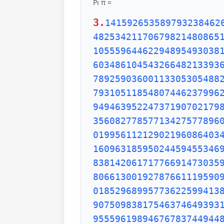
Pi π =
3.
1415926535897932384626433832795028841971693993751058209749445923078164062862089986280348253421170679821480865132823066470938446095505822317253594081284811174502841027019385211055596446229489549303819644288109756659334461284756482337867831652712019091456485669234603486104543266482133936072602491412737245870066063155881748815209209628292540917153643678925903600113305305488204665213841469519415116094330572703657595919530921861173819326117931051185480744623799627495673518857527248912279381830119491298336733624406566430860213949463952247371907021798609437027705392171762931767523846748184676694051320005681271452635608277857713427577896091736371787214684409012249534301465495853710507922796892589235420199561121290219608640344181598136297747713099605187072113499999983729780499510597317328160963185950244594553469083026425223082533446850352619311881710100031378387528865875332083814206171776691473035982534904287554687311595628638823537875937519577818577805321712268066130019278766111959092164201989380952572010654858632788659361533818279682303019520353018529689957736225994138912497217752834791315155748572424541506959508295331168617278558890750983817546374649393192550604009277016711390098488240128583616035637076601047101819429555961989467678374494482553797747268471040475346462080466842590694912933136770289891521047521620569660240580381501935112533824300355876402474964732639141992726042699227967823547816360093417216412199245863150302861829745557067498385054945885869269956909272107975093029553211653449872027559602364806654991198818347977535663698074265425278625518184175746728909777727938000816470600161452491921732172147723501414419735685481613611573525521334757418494684385233239073941433345477624168625189835694855620992192221842725502542568876717904946016534668049886272327917860857843838279679766814541009538837863609506800642251252051173929848960841284886269456042419652850222106611863067442786220391949450471237137869609563643719172874677646575739624138908658326459958133904780275900994657640789512694683983525957098258226205224894077267194782684826014769909026401363944374553050682034962524517493996514314298091906592509372216964615157098583874105978859597729754989301617539284681382686838689427741559918559252459539594310499725246808459872736446958486538367362226260991246080512438843904512441365497627807977156914359977001296160894416948685558484063534220722258284886481584560285060168427394522674676788952521385225499546667278239864565961163548862305774564980355936345681743241125150760694794510