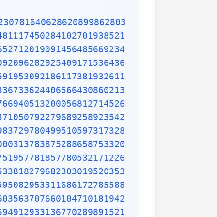
9653621323926406160136358155907422020203187277605277219005561484255518792530343513984425322341576233610642506390497500865627109535919465897514131034822769306247435363256916078154781811528436679570611086153315044521274739245449454236828860613408414863776700961207151249140430272538607648236341433462351897576645216413767969031495019108575984423919862916421939949072362346468441173940326591840443780513338945257423995082965912285085558215725031071257012668302402929525220118726767562204154205161841634847565169998116141010029960783869092916030288400269104140792886215078424516709087000699282120660418371806535567252532567532861291042487761825829765157959847035622262934860034158722980534989650226291748788202734209222245339856264766914905562842503912757710284027998066365825488926488025456610172967026640765590429099456815065265305371829412703369313785178609040708667114965583434347693385781711386455873678123014587687126603489139095620099393610310291616152881384379099042317473363948045759314931405297634757481193567091101377517210080315590248530906692037671922033229094334676851422144773793937517034436619910403375111735471918550464490263655128162288244625759163330391072253837421821408835086573917715096828874782656995995744906617583441375223970968340800535598491754173818839994469748676265516582765848358845314277568790029095170283529716344562129640435231176006651012412006597558512761785838292041974844236080071930457618932349229279650198751872127267507981255470958904556357921221033346697499235630254947802490114195212382815309114079073860251522742995818072471625916685451333123948049470791191532673430282441860414263639548000448002670496248201792896476697583183271314251702969234889627668440323260927524960357996469256504936818360900323809293459588970695365349406034021665443755890045632882250545255640564482465151875471196218443965825337543885690941130315095261793780029741207665147939425902989695946995565761218656196733786236256125216320862869222103274889218654364802296780705765615144632046927906821207388377814233562823608963208068222468012248261177185896381409183903673672220888321513755600372798394004152970028783076670944474560134556417254370906979396122571429894671543578468788614445812314593571984922528471605049221242470141214780573455105008019086996033027634787081081754501193071412233908663938339529425786905076431006383519834389341596131854347546495569781038293097164651438407007073604112373599843452251610507027056235266012764848308407611830130527932054274628654036036745328651057065874882256981579367897669742205750596834408697350201410206723585020072452256326513410559240190274216248439140359989535394590944070469120914093870012645600162374288021092764579310657922955249887275846101264836999892256959688159205600101655256375678