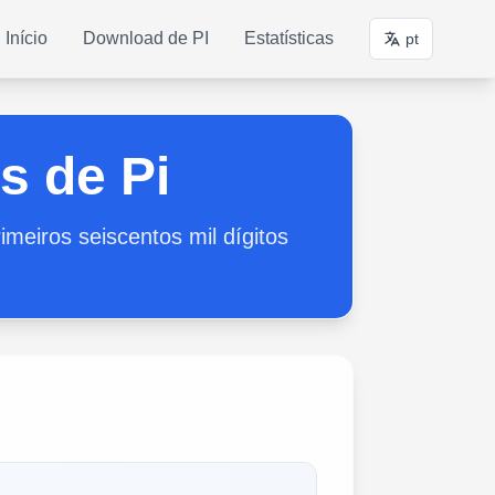
Início
Download de PI
Estatísticas
pt
s de Pi
imeiros seiscentos mil dígitos