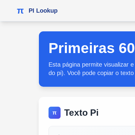
π
PI Lookup
Primeiras 6
Esta página permite visualizar e
do pi). Você pode copiar o texto
Texto Pi
π