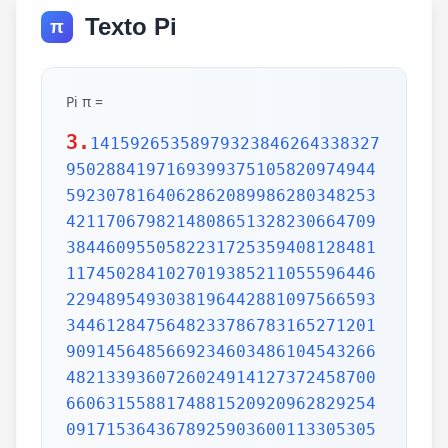
Texto Pi
π
Pi π =
3.
1415926535897932384626433832795028841971693993751058209749445923078164062862089986280348253421170679821480865132823066470938446095505822317253594081284811174502841027019385211055596446229489549303819644288109756659334461284756482337867831652712019091456485669234603486104543266482133936072602491412737245870066063155881748815209209628292540917153643678925903600113305305488204665213841469519415116094330572703657595919530921861173819326117931051185480744623799627495673518857527248912279381830119491298336733624406566430860213949463952247371907021798609437027705392171762931767523846748184676694051320005681271452635608277857713427577896091736371787214684409012249534301465495853710507922796892589235420199561121290219608640344181598136297747713099605187072113499999983729780499510597317328160963185950244594553469083026425223082533446850352619311881710100031378387528865875332083814206171776691473035982534904287554687311595628638823537875937519577818577805321712268066130019278766111959092164201989380952572010654858632788659361533818279682303019520353018529689957736225994138912497217752834791315155748572424541506959508295331168617278558890750983817546374649393192550604009277016711390098488240128583616035637076601047101819429555961989467678374494482553797747268471040475346462080466842590694912933136770289891521047521620569660240580381501935112533824300355876402474964732639141992726042699227967823547816360093417216412199245863150302861829745557067498385054945885869269956909272107975093029553211653449872027559602364806654991198818347977535663698074265425278625518184175746728909777727938000816470600161452491921732172147723501414419735685481613611573525521334757418494684385233239073941433345477624168625189835694855620992192221842725502542568876717904946016534668049886272327917860857843838279679766814541009538837863609506800642251252051173929848960841284886269456042419652850222106611863067442786220391949450471237137869609563643719172874677646575739624138908658326459958133904780275900994657640789512694683983525957098258226205224894077267194782684826014769909026401363944374553050682034962524517493996514314298091906592509372216964615157098583874105978859597729754989301617539284681382686838689427741559918559252459539594310499725246808459872736446958486538367362226260991246080512438843904512441365497627807977156914359977001296160894416948685558484063534220722258284886481584560285060168427394522674676788952521385225499546667278239864565961163548862305774564980355936345681743241125150760694794510965960940252288797108931456691368672287489405601015033086179286809208747609178249385890097149096759852613655497818931297848216829989487226588048575640142704775551323796414515237462343645428584447952658678210511413547357395231134271661021359695362314429524849371871101457654035902799344037420073105785390621983874478084784896833214457138687519435064302184531910484810053706146806749192781911979399520614196634287544406437451237181921799983910159195618146751426912397489409071864942319615679452080951465502252316038819301420937621378559566389377870830390697920773467221825625996615014215030680384477345492026054146659252014974428507325186660021324340881907104863317346496514539057962685610055081066587969981635747363840525714591028970641401109712062804390397595156771577004203378699360072305587631763594218731251471205329281918261861258673215791984148488291644706095752706957220917567116722910981690915280173506712748583222871835209353965725121083579151369882091444210067510334671103141267111369908658516398315019701651511685171437657618351556508849099898599823873455283316355076479185358932261854896321329330898570642046752590709154814165498594616371802709819943099244889575712828905923233260972997120844335732654893823911932597463667305836041428138830320382490375898524374417029132765618093773444030707469211201913020330380197621101100449293215160842444859637669838952286847831235526582131449576857262433441893039686426243410773226978028073189154411010446823252716201052652272111660396665573092547110557853763466820653109896526918620564769312570586356620185581007293606598764861179104533488503461136576867532494416680396265797877185560845529654126654085306143444318586769751456614068007002378776591344017127494704205622305389945613140711270004078547332699390814546646458807972708266830634328587856983052358089330657574067954571637752542021149557615814002501262285941302164715509792592309907965473761255176567513575178296664547791745011299614890304639947132962107340437518957359614589019389713111790429782856475032031986915140287080859904801094121472213179476477726224142548545403321571853061422881375850430633217518297986622371721591607716692547487389866549494501146540628433663937900397692656721463853067360965712091807638327166416274888800786925602902284721040317211860820419000422966171196377921337575114959501566049631862947265473642523081770367515906735023507283540567040386743513622224771589150495309844489333096340878076932599397805419341447377441842631298608099888687413260472156951623965864573021631598193195167353812974167729478672422924654366800980676928238280689964004824354037014163149658979409243237896907069779422362508221688957383798623001593776471651228935786015881617557829735233446042815126272037343146531977774160319906655418763979293344195215413418994854447345673831624993419131814809277771038638773431772075456545322077709212019051660962804909263601975988281613323166636528619326686336062735676303544776280350450777235547105859548702790814356240145171806246436267945612753181340783303362542327839449753824372058353114771199260638133467768796959703098339130771098704085913374641442822772634659470474587847787201927715280731767907707157213444730605700733492436931138350493163128404251219256517980694113528013147013047816437885185290928545201165839341965621349143415956258658655705526904965209858033850722426482939728584783163057777560688876446248246857926039535277348030480290058760758251047470916439613626760449256274204208320856611906254543372131535958450687724602901618766795240616342522577195429162991930645537799140373404328752628889639958794757291746426357455254079091451357111369410911939325191076020825202618798531887705842972591677813149699009019211697173727847684726860849003377024242916513005005168323364350389517029893922334517220138128069650117844087451960121228599371623130171144484640903890644954440061986907548516026327505298349187407866808818338510228334508504860825039302133219715518430635455007668282949304137765527939751754613953984683393638304746119966538581538420568533862186725233402830871123282789212507712629463229563989898935821167456270102183564622013496715188190973038119800497340723961036854066431939509790190699639552453005450580685501956730229219139339185680344903982059551002263535361920419947455385938102343955449597783779023742161727111723643435439478221818528624085140066604433258885698670543154706965747458550332323342107301545940516553790686627333799585115625784322988273723198987571415957811196358330059408730681216028764962867446047746491599505497374256269010490377819868359381465741268049256487985561453723478673303904688383436346553794986419270563872931748723320837601123029911367938627089438799362016295154133714248928307220126901475466847653576164773794675200490757155527819653621323926406160136358155907422020203187277605277219005561484255518792530343513984425322341576233610642506390497500865627109535919465897514131034822769306247435363256916078154781811528436679570611086153315044521274739245449454236828860613408414863776700961207151249140430272538607648236341433462351897576645216413767969031495019108575984423919862916421939949072362346468441173940326591840443780513338945257423995082965912285085558215725031071257012668302402929525220118726767562204154205161841634847565169998116141010029960783869092916030288400269104140792886215078424516709087000699282120660418371806535567252532567532861291042487761825829765157959847035622262934860034158722980534989650226291748788202734209222245339856264766914905562842503912757710284027998066365825488926488025456610172967026640765590429099456815065265305371829412703369313785178609040708667114965583434347693385781711386455873678123014587687126603489139095620099393610310291616152881384379099042317473363948045759314931405297634757481193567091101377517210080315590248530906692037671922033229094334676851422144773793937517034436619910403375111735471918550464490263655128162288244625759163330391072253837421821408835086573917715096828874782656995995744906617583441375223970968340800535598491754173818839994469748676265516582765848358845314277568790029095170283529716344562129640435231176006651012412006597558512761785838292041974844236080071930457618932349229279650198751872127267507981255470958904556357921221033346697499235630254947802490114195212382815309114079073860251522742995818072471625916685451333123948049470791191532673430282441860414263639548000448002670496248201792896476697583183271314251702969234889627668440323260927524960357996469256504936818360900323809293459588970695365349406034021665443755890045632882250545255640564482465151875471196218443965825337543885690941130315095261793780029741207665147939425902989695946995565761218656196733786236256125216320862869222103274889218654364802296780705765615144632046927906821207388377814233562823608963208068222468012248261177185896381409183903673672220888321513755600372798394004152970028783076670944474560134556417254370906979396122571429894671543578468788614445812314593571984922528471605049221242470141214780573455105008019086996033027634787081081754501193071412233908663938339529425786905076431006383519834389341596131854347546495569781038293097164651438407007073604112373599843452251610507027056235266012764848308407611830130527932054274628654036036745328651057065874882256981579367897669742205750596834408697350201410206723585020072452256326513410559240190274216248439140359989535394590944070469120914093870012645600162374288021092764579310657922955249887275846101264836999892256959688159205600101655256375678