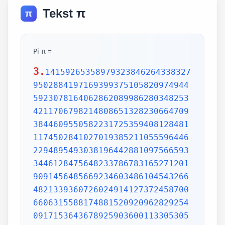
Tekst π
π
Pi π =
3.
1415926535897932384626433832795028841971693993751058209749445923078164062862089986280348253421170679821480865132823066470938446095505822317253594081284811174502841027019385211055596446229489549303819644288109756659334461284756482337867831652712019091456485669234603486104543266482133936072602491412737245870066063155881748815209209628292540917153643678925903600113305305488204665213841469519415116094330572703657595919530921861173819326117931051185480744623799627495673518857527248912279381830119491298336733624406566430860213949463952247371907021798609437027705392171762931767523846748184676694051320005681271452635608277857713427577896091736371787214684409012249534301465495853710507922796892589235420199561121290219608640344181598136297747713099605187072113499999983729780499510597317328160963185950244594553469083026425223082533446850352619311881710100031378387528865875332083814206171776691473035982534904287554687311595628638823537875937519577818577805321712268066130019278766111959092164201989380952572010654858632788659361533818279682303019520353018529689957736225994138912497217752834791315155748572424541506959508295331168617278558890750983817546374649393192550604009277016711390098488240128583616035637076601047101819429555961989467678374494482553797747268471040475346462080466842590694912933136770289891521047521620569660240580381501935112533824300355876402474964732639141992726042699227967823547816360093417216412199245863150302861829745557067498385054945885869269956909272107975093029553211653449872027559602364806654991198818347977535663698074265425278625518184175746728909777727938000816470600161452491921732172147723501414419735685481613611573525521334757418494684385233239073941433345477624168625189835694855620992192221842725502542568876717904946016534668049886272327917860857843838279679766814541009538837863609506800642251252051173929848960841284886269456042419652850222106611863067442786220391949450471237137869609563643719172874677646575739624138908658326459958133904780275900994657640789512694683983525957098258226205224894077267194782684826014769909026401363944374553050682034962524517493996514314298091906592509372216964615157098583874105978859597729754989301617539284681382686838689427741559918559252459539594310499725246808459872736446958486538367362226260991246080512438843904512441365497627807977156914359977001296160894416948685558484063534220722258284886481584560285060168427394522674676788952521385225499546667278239864565961163548862305774564980355936345681743241125150760694794510965960940252288797108931456691368672287489405601015033086179286809208747609178249385890097149096759852613655497818931297848216829989487226588048575640142704775551323796414515237462343645428584447952658678210511413547357395231134271661021359695362314429524849371871101457654035902799344037420073105785390621983874478084784896833214457138687519435064302184531910484810053706146806749192781911979399520614196634287544406437451237181921799983910159195618146751426912397489409071864942319615679452080951465502252316038819301420937621378559566389377870830390697920773467221825625996615014215030680384477345492026054146659252014974428507325186660021324340881907104863317346496514539057962685610055081066587969981635747363840525714591028970641401109712062804390397595156771577004203378699360072305587631763594218731251471205329281918261861258673215791984148488291644706095752706957220917567116722910981690915280173506712748583222871835209353965725121083579151369882091444210067510334671103141267111369908658516398315019701651511685171437657618351556508849099898599823873455283316355076479185358932261854896321329330898570642046752590709154814165498594616371802709819943099244889575712828905923233260972997120844335732654893823911932597463667305836041428138830320382490375898524374417029132765618093773444030707469211201913020330380197621101100449293215160842444859637669838952286847831235526582131449576857262433441893039686426243410773226978028073189154411010446823252716201052652272111660396665573092547110557853763466820653109896526918620564769312570586356620185581007293606598764861179104533488503461136576867532494416680396265797877185560845529654126654085306143444318586769751456614068007002378776591344017127494704205622305389945613140711270004078547332699390814546646458807972708266830634328587856983052358089330657574067954571637752542021149557615814002501262285941302164715509792592309907965473761255176567513575178296664547791745011299614890304639947132962107340437518957359614589019389713111790429782856475032031986915140287080859904801094121472213179476477726224142548545403321571853061422881375850430633217518297986622371721591607716692547487389866549494501146540628433663937900397692656721463853067360965712091807638327166416274888800786925602902284721040317211860820419000422966171196377921337575114959501566049631862947265473642523081770367515906735023507283540567040386743513622224771589150495309844489333096340878076932599397805419341447377441842631298608099888687413260472156951623965864573021631598193195167353812974167729478672422924654366800980676928238280689964004824354037014163149658979409243237896907069779422362508221688957383798623001593776471651228935786015881617557829735233446042815126272037343146531977774160319906655418763979293344195215413418994854447345673831624993419131814809277771038638773431772075456545322077709212019051660962804909263601975988281613323166636528619326686336062735676303544776280350450777235547105859548702790814356240145171806246436267945612753181340783303362542327839449753824372058353114771199260638133467768796959703098339130771098704085913374641442822772634659470474587847787201927715280731767907707157213444730605700733492436931138350493163128404251219256517980694113528013147013047816437885185290928545201165839341965621349143415956258658655705526904965209858033850722426482939728584783163057777560688876446248246857926039535277348030480290058760758251047470916439613626760449256274204208320856611906254543372131535958450687724602901618766795240616342522577195429162991930645537799140373404328752628889639958794757291746426357455254079091451357111369410911939325191076020825202618798531887705842972591677813149699009019211697173727847684726860849003377024242916513005005168323364350389517029893922334517220138128069650117844087451960121228599371623130171144484640903890644954440061986907548516026327505298349187407866808818338510228334508504860825039302133219715518430635455007668282949304137765527939751754613953984683393638304746119966538581538420568533862186725233402830871123282789212507712629463229563989898935821167456270102183564622013496715188190973038119800497340723961036854066431939509790190699639552453005450580685501956730229219139339185680344903982059551002263535361920419947455385938102343955449597783779023742161727111723643435439478221818528624085140066604433258885698670543154706965747458550332323342107301545940516553790686627333799585115625784322988273723198987571415957811196358330059408730681216028764962867446047746491599505497374256269010490377819868359381465741268049256487985561453723478673303904688383436346553794986419270563872931748723320837601123029911367938627089438799362016295154133714248928307220126901475466847653576164773794675200490757155527819653621323926406160136358155907422020203187277605277219005561484255518792530343513984425322341576233610642506390497500865627109535919465897514131034822769306247435363256916078154781811528436679570611086153315044521274739245449454236828860613408414863776700961207151249140430272538607648236341433462351897576645216413767969031495019108575984423919862916421939949072362346468441173940326591840443780513338945257423995082965912285085558215725031071257012668302402929525220118726767562204154205161841634847565169998116141010029960783869092916030288400269104140792886215078424516709087000699282120660418371806535567252532567532861291042487761825829765157959847035622262934860034158722980534989650226291748788202734209222245339856264766914905562842503912757710284027998066365825488926488025456610172967026640765590429099456815065265305371829412703369313785178609040708667114965583434347693385781711386455873678123014587687126603489139095620099393610310291616152881384379099042317473363948045759314931405297634757481193567091101377517210080315590248530906692037671922033229094334676851422144773793937517034436619910403375111735471918550464490263655128162288244625759163330391072253837421821408835086573917715096828874782656995995744906617583441375223970968340800535598491754173818839994469748676265516582765848358845314277568790029095170283529716344562129640435231176006651012412006597558512761785838292041974844236080071930457618932349229279650198751872127267507981255470958904556357921221033346697499235630254947802490114195212382815309114079073860251522742995818072471625916685451333123948049470791191532673430282441860414263639548000448002670496248201792896476697583183271314251702969234889627668440323260927524960357996469256504936818360900323809293459588970695365349406034021665443755890045632882250545255640564482465151875471196218443965825337543885690941130315095261793780029741207665147939425902989695946995565761218656196733786236256125216320862869222103274889218654364802296780705765615144632046927906821207388377814233562823608963208068222468012248261177185896381409183903673672220888321513755600372798394004152970028783076670944474560134556417254370906979396122571429894671543578468788614445812314593571984922528471605049221242470141214780573455105008019086996033027634787081081754501193071412233908663938339529425786905076431006383519834389341596131854347546495569781038293097164651438407007073604112373599843452251610507027056235266012764848308407611830130527932054274628654036036745328651057065874882256981579367897669742205750596834408697350201410206723585020072452256326513410559240190274216248439140359989535394590944070469120914093870012645600162374288021092764579310657922955249887275846101264836999892256959688159205600101655256375678