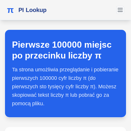
π
PI Lookup
Pierwsze 100000 miejsc
po przecinku liczby π
Ta strona umożliwia przeglądanie i pobieranie
pierwszych 100000 cyfr liczby π (do
pierwszych sto tysięcy cyfr liczby π). Możesz
skopiować tekst liczby π lub pobrać go za
pomocą pliku.