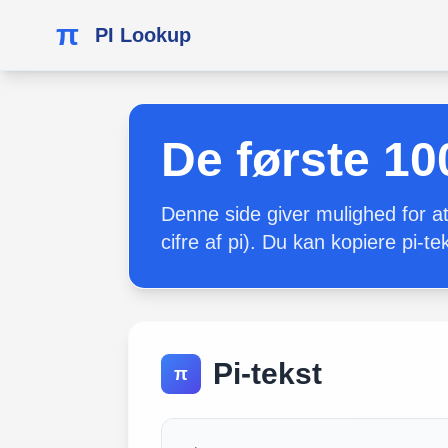
π
PI Lookup
De første 10
Denne side giver mulighed for at
cifre af pi). Du kan kopiere pi-te
Pi-tekst
π