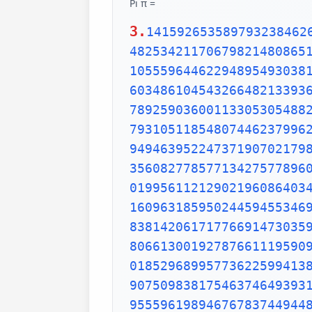
Pi π =
3.
1415926535897932384626433832795028841971693993751058209749445923078164062862089986280348253421170679821480865132823066470938446095505822317253594081284811174502841027019385211055596446229489549303819644288109756659334461284756482337867831652712019091456485669234603486104543266482133936072602491412737245870066063155881748815209209628292540917153643678925903600113305305488204665213841469519415116094330572703657595919530921861173819326117931051185480744623799627495673518857527248912279381830119491298336733624406566430860213949463952247371907021798609437027705392171762931767523846748184676694051320005681271452635608277857713427577896091736371787214684409012249534301465495853710507922796892589235420199561121290219608640344181598136297747713099605187072113499999983729780499510597317328160963185950244594553469083026425223082533446850352619311881710100031378387528865875332083814206171776691473035982534904287554687311595628638823537875937519577818577805321712268066130019278766111959092164201989380952572010654858632788659361533818279682303019520353018529689957736225994138912497217752834791315155748572424541506959508295331168617278558890750983817546374649393192550604009277016711390098488240128583616035637076601047101819429555961989467678374494482553797747268471040475346462080466842590694912933136770289891521047521620569660240580381501935112533824300355876402474964732639141992726042699227967823547816360093417216412199245863150302861829745557067498385054945885869269956909272107975093029553211653449872027559602364806654991198818347977535663698074265425278625518184175746728909777727938000816470600161452491921732172147723501414419735685481613611573525521334757418494684385233239073941433345477624168625189835694855620992192221842725502542568876717904946016534668049886272327917860857843838279679766814541009538837863609506800642251252051173929848960841284886269456042419652850222106611863067442786220391949450471237137869609563643719172874677646575739624138908658326459958133904780275900994657640789512694683983525957098258226205224894077267194782684826014769909026401363944374553050682034962524517493996514314298091906592509372216964615157098583874105978859597729754989301617539284681382686838689427741559918559252459539594310499725246808459872736446958486538367362226260991246080512438843904512441365497627807977156914359977001296160894416948685558484063534220722258284886481584560285060168427394522674676788952521385225499546667278239864565961163548862305774564980355936345681743241125150760694794510