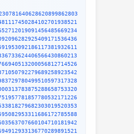
9653621323926406160136358155907422020203187277605277219005561484255518792530343513984425322341576233610642506390497500865627109535919465897514131034822769306247435363256916078154781811528436679570611086153315044521274739245449454236828860613408414863776700961207151249140430272538607648236341433462351897576645216413767969031495019108575984423919862916421939949072362346468441173940326591840443780513338945257423995082965912285085558215725031071257012668302402929525220118726767562204154205161841634847565169998116141010029960783869092916030288400269104140792886215078424516709087000699282120660418371806535567252532567532861291042487761825829765157959847035622262934860034158722980534989650226291748788202734209222245339856264766914905562842503912757710284027998066365825488926488025456610172967026640765590429099456815065265305371829412703369313785178609040708667114965583434347693385781711386455873678123014587687126603489139095620099393610310291616152881384379099042317473363948045759314931405297634757481193567091101377517210080315590248530906692037671922033229094334676851422144773793937517034436619910403375111735471918550464490263655128162288244625759163330391072253837421821408835086573917715096828874782656995995744906617583441375223970968340800535598491754173818839994469748676265516582765848358845314277568790029095170283529716344562129640435231176006651012412006597558512761785838292041974844236080071930457618932349229279650198751872127267507981255470958904556357921221033346697499235630254947802490114195212382815309114079073860251522742995818072471625916685451333123948049470791191532673430282441860414263639548000448002670496248201792896476697583183271314251702969234889627668440323260927524960357996469256504936818360900323809293459588970695365349406034021665443755890045632882250545255640564482465151875471196218443965825337543885690941130315095261793780029741207665147939425902989695946995565761218656196733786236256125216320862869222103274889218654364802296780705765615144632046927906821207388377814233562823608963208068222468012248261177185896381409183903673672220888321513755600372798394004152970028783076670944474560134556417254370906979396122571429894671543578468788614445812314593571984922528471605049221242470141214780573455105008019086996033027634787081081754501193071412233908663938339529425786905076431006383519834389341596131854347546495569781038293097164651438407007073604112373599843452251610507027056235266012764848308407611830130527932054274628654036036745328651057065874882256981579367897669742205750596834408697350201410206723585020072452256326513410559240190274216248439140359989535394590944070469120914093870012645600162374288021092764579310657922955249887275846101264836999892256959688159205600101655256375678