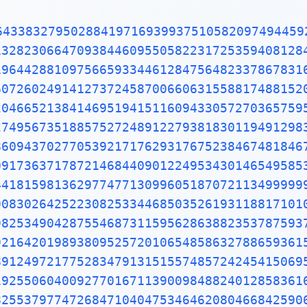
96596094025228879710893145669136867228748940560101503308617928680920874760917824938589009714909675985261365549781893129784821682998948722658804857564014270477555132379641451523746234364542858444795265867821051141354735739523113427166102135969536231442952484937187110145765403590279934403742007310578539062198387447808478489683321445713868751943506430218453191048481005370614680674919278191197939952061419663428754440643745123718192179998391015919561814675142691239748940907186494231961567945208095146550225231603881930142093762137855956638937787083039069792077346722182562599661501421503068038447734549202605414665925201497442850732518666002132434088190710486331734649651453905796268561005508106658796998163574736384052571459102897064140110971206280439039759515677157700420337869936007230558763176359421873125147120532928191826186125867321579198414848829164470609575270695722091756711672291098169091528017350671274858322287183520935396572512108357915136988209144421006751033467110314126711136990865851639831501970165151168517143765761835155650884909989859982387345528331635507647918535893226185489632132933089857064204675259070915481416549859461637180270981994309924488957571282890592323326097299712084433573265489382391193259746366730583604142813883032038249037589852437441702913276561809377344403070746921120191302033038019762110110044929321516084244485963766983895228684783123552658213144957685726243344189303968642624341077322697802807318915441101044682325271620105265227211166039666557309254711055785376346682065310989652691862056476931257058635662018558100729360659876486117910453348850346113657686753249441668039626579787718556084552965412665408530614344431858676975145661406800700237877659134401712749470420562230538994561314071127000407854733269939081454664645880797270826683063432858785698305235808933065757406795457163775254202114955761581400250126228594130216471550979259230990796547376125517656751357517829666454779174501129961489030463994713296210734043751895735961458901938971311179042978285647503203198691514028708085990480109412147221317947647772622414254854540332157185306142288137585043063321751829798662237172159160771669254748738986654949450114654062843366393790039769265672146385306736096571209180763832716641627488880078692560290228472104031721186082041900042296617119637792133757511495950156604963186294726547364252308177036751590673502350728354056704038674351362222477158915049530984448933309634087807693259939780541934144737744184263129860809988868741326047215695162396586457302163159819319516735381297416772947867242292465436680098067692823828068996400482435403701416314965897940924323789690706977942236250822168895738379862300159377647165122893578601588161755782973523344604281512627203734314653197777416031990665541876397929334419521541341899485444734567383162499341913181480927777103863877343177207545654532207770921201905166096280490926360197598828161332316663652861932668633606273567630354477628035045077723554710585954870279081435624014517180624643626794561275318134078330336254232783944975382437205835311477119926063813346776879695970309833913077109870408591337464144282277263465947047458784778720192771528073176790770715721344473060570073349243693113835049316312840425121925651798069411352801314701304781643788518529092854520116583934196562134914341595625865865570552690496520985803385072242648293972858478316305777756068887644624824685792603953527734803048029005876075825104747091643961362676044925627420420832085661190625454337213153595845068772460290161876679524061634252257719542916299193064553779914037340432875262888963995879475729174642635745525407909145135711136941091193932519107602082520261879853188770584297259167781314969900901921169717372784768472686084900337702424291651300500516832336435038951702989392233451722013812806965011784408745196012122859937162313017114448464090389064495444006198690754851602632750529834918740786680881833851022833450850486082503930213321971551843063545500766828294930413776552793975175461395398468339363830474611996653858153842056853386218672523340283087112328278921250771262946322956398989893582116745627010218356462201349671518819097303811980049734072396103685406643193950979019069963955245300545058068550195673022921913933918568034490398205955100226353536192041994745538593810234395544959778377902374216172711172364343543947822181852862408514006660443325888569867054315470696574745855033232334210730154594051655379068662733379958511562578432298827372319898757141595781119635833005940873068121602876496286744604774649159950549737425626901049037781986835938146574126804925648798556145372347867330390468838343634655379498641927056387293174872332083760112302991136793862708943879936201629515413371424892830722012690147546684765357616477379467520049075715552781