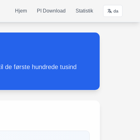
Hjem
PI Download
Statistik
da
i
il de første hundrede tusind