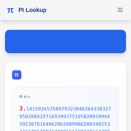
π
PI Lookup
π
Pi π =
3.
1415926535897932384626433832795028841971693993751058209749445923078164062862089986280348253421170679821480865132823066470938446095505822317253594081284811174502841027019385211055596446229489549303819644288109756659334461284756482337867831652712019091456485669234603486104543266482133936072602491412737245870066063155881748815209209628292540917153643678925903600113305305488204665213841469519415116094330572703657595919530921861173819326117931051185480744623799627495673518857527248912279381830119491298336733624406566430860213949463952247371907021798609437027705392171762931767523846748184676694051320005681271452635608277857713427577896091736371787214684409012249534301465495853710507922796892589235420199561121290219608640344181598136297747713099605187072113499999983729780499510597317328160963185950244594553469083026425223082533446850352619311881710100031378387528865875332083814206171776691473035982534904287554687311595628638823537875937519577818577805321712268066130019278766111959092164201989380952572010654858632788659361533818279682303019520353018529689957736225994138912497217752834791315155748572424541506959508295331168617278558890750983817546374649393192550604009277016711390098488240128583616035637076601047101819429555961989467678374494482553797747268471040475346462080466842590694912933136770289891521047521620569660240580381501935112533824300355876402474964732639141992726042699227967823547816360093417216412199245863150302861829745557067498385054945885869269956909272107975093029553211653449872027559602364806654991198818347977535663698074265425278625518184175746728909777727938000816470600161452491921732172147723501414419735685481613611573525521334757418494684385233239073941433345477624168625189835694855620992192221842725502542568876717904946016534668049886272327917860857843838279679766814541009538837863609506800642251252051173929848960841284886269456042419652850222106611863067442786220391949450471237137869609563643719172874677646575739624138908658326459958133904780275900994657640789512694683983525957098258226205224894077267194782684826014769909026401363944374553050682034962524517493996514314298091906592509372216964615157098583874105978859597729754989301617539284681382686838689427741559918559252459539594310499725246808459872736446958486538367362226260991246080512438843904512441365497627807977156914359977001296160894416948685558484063534220722258284886481584560285060168427394522674676788952521385225499546667278239864565961163548862305774564980355936345681743241125150760694794510965960940252288797108931456691368672287489405601015033086179286809208747609178249385890097149096759852613655497818931297848216829989487226588048575640142704775551323796414515237462343645428584447952658678210511413547357395231134271661021359695362314429524849371871101457654035902799344037420073105785390621983874478084784896833214457138687519435064302184531910484810053706146806749192781911979399520614196634287544406437451237181921799983910159195618146751426912397489409071864942319615679452080951465502252316038819301420937621378559566389377870830390697920773467221825625996615014215030680384477345492026054146659252014974428507325186660021324340881907104863317346496514539057962685610055081066587969981635747363840525714591028970641401109712062804390397595156771577004203378699360072305587631763594218731251471205329281918261861258673215791984148488291644706095752706957220917567116722910981690915280173506712748583222871835209353965725121083579151369882091444210067510334671103141267111369908658516398315019701651511685171437657618351556508849099898599823873455283316355076479185358932261854896321329330898570642046752590709154814165498594616371802709819943099244889575712828905923233260972997120844335732654893823911932597463667305836041428138830320382490375898524374417029132765618093773444030707469211201913020330380197621101100449293215160842444859637669838952286847831235526582131449576857262433441893039686426243410773226978028073189154411010446823252716201052652272111660396665573092547110557853763466820653109896526918620564769312570586356620185581007293606598764861179104533488503461136576867532494416680396265797877185560845529654126654085306143444318586769751456614068007002378776591344017127494704205622305389945613140711270004078547332699390814546646458807972708266830634328587856983052358089330657574067954571637752542021149557615814002501262285941302164715509792592309907965473761255176567513575178296664547791745011299614890304639947132962107340437518957359614589019389713111790429782856475032031986915140287080859904801094121472213179476477726224142548545403321571853061422881375850430633217518297986622371721591607716692547487389866549494501146540628433663937900397692656721463853067360965712091807638327166416274888800786925602902284721040317211860820419000422966171196377921337575114959501566049631862947265473642523081770367515906735023507283540567040386743513622224771589150495309844489333096340878076932599397805419341447377441842631298608099888687413260472156951623965864573021631598193195167353812974167729478672422924654366800980676928238280689964004824354037014163149658979409243237896907069779422362508221688957383798623001593776471651228935786015881617557829735233446042815126272037343146531977774160319906655418763979293344195215413418994854447345673831624993419131814809277771038638773431772075456545322077709212019051660962804909263601975988281613323166636528619326686336062735676303544776280350450777235547105859548702790814356240145171806246436267945612753181340783303362542327839449753824372058353114771199260638133467768796959703098339130771098704085913374641442822772634659470474587847787201927715280731767907707157213444730605700733492436931138350493163128404251219256517980694113528013147013047816437885185290928545201165839341965621349143415956258658655705526904965209858033850722426482939728584783163057777560688876446248246857926039535277348030480290058760758251047470916439613626760449256274204208320856611906254543372131535958450687724602901618766795240616342522577195429162991930645537799140373404328752628889639958794757291746426357455254079091451357111369410911939325191076020825202618798531887705842972591677813149699009019211697173727847684726860849003377024242916513005005168323364350389517029893922334517220138128069650117844087451960121228599371623130171144484640903890644954440061986907548516026327505298349187407866808818338510228334508504860825039302133219715518430635455007668282949304137765527939751754613953984683393638304746119966538581538420568533862186725233402830871123282789212507712629463229563989898935821167456270102183564622013496715188190973038119800497340723961036854066431939509790190699639552453005450580685501956730229219139339185680344903982059551002263535361920419947455385938102343955449597783779023742161727111723643435439478221818528624085140066604433258885698670543154706965747458550332323342107301545940516553790686627333799585115625784322988273723198987571415957811196358330059408730681216028764962867446047746491599505497374256269010490377819868359381465741268049256487985561453723478673303904688383436346553794986419270563872931748723320837601123029911367938627089438799362016295154133714248928307220126901475466847653576164773794675200490757155527819653621323926406160136358155907422020203187277605277219005561484255518792530343513984425322341576233610642506390497500865627109535919465897514131034822769306247435363256916078154781811528436679570611086153315044521274739245449454236828860613408414863776700961207151249140430272538607648236341433462351897576645216413767969031495019108575984423919862916421939949072362346468441173940326591840443780513338945257423995082965912285085558215725031071257012668302402929525220118726767562204154205161841634847565169998116141010029960783869092916030288400269104140792886215078424516709087000699282120660418371806535567252532567532861291042487761825829765157959847035622262934860034158722980534989650226291748788202734209222245339856264766914905562842503912757710284027998066365825488926488025456610172967026640765590429099456815065265305371829412703369313785178609040708667114965583434347693385781711386455873678123014587687126603489139095620099393610310291616152881384379099042317473363948045759314931405297634757481193567091101377517210080315590248530906692037671922033229094334676851422144773793937517034436619910403375111735471918550464490263655128162288244625759163330391072253837421821408835086573917715096828874782656995995744906617583441375223970968340800535598491754173818839994469748676265516582765848358845314277568790029095170283529716344562129640435231176006651012412006597558512761785838292041974844236080071930457618932349229279650198751872127267507981255470958904556357921221033346697499235630254947802490114195212382815309114079073860251522742995818072471625916685451333123948049470791191532673430282441860414263639548000448002670496248201792896476697583183271314251702969234889627668440323260927524960357996469256504936818360900323809293459588970695365349406034021665443755890045632882250545255640564482465151875471196218443965825337543885690941130315095261793780029741207665147939425902989695946995565761218656196733786236256125216320862869222103274889218654364802296780705765615144632046927906821207388377814233562823608963208068222468012248261177185896381409183903673672220888321513755600372798394004152970028783076670944474560134556417254370906979396122571429894671543578468788614445812314593571984922528471605049221242470141214780573455105008019086996033027634787081081754501193071412233908663938339529425786905076431006383519834389341596131854347546495569781038293097164651438407007073604112373599843452251610507027056235266012764848308407611830130527932054274628654036036745328651057065874882256981579367897669742205750596834408697350201410206723585020072452256326513410559240190274216248439140359989535394590944070469120914093870012645600162374288021092764579310657922955249887275846101264836999892256959688159205600101655256375678