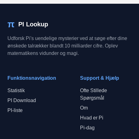
π
PI Lookup
Udforsk Pi's uendelige mysterier ved at søge efter dine
ønskede talrækker blandt 10 milliarder cifre. Oplev
matematikens vidunder og magi.
Funktionsnavigation
Support & Hjælp
Statistik
Ofte Stillede
Spørgsmål
PI Download
Om
PI-liste
Hvad er Pi
Pi-dag