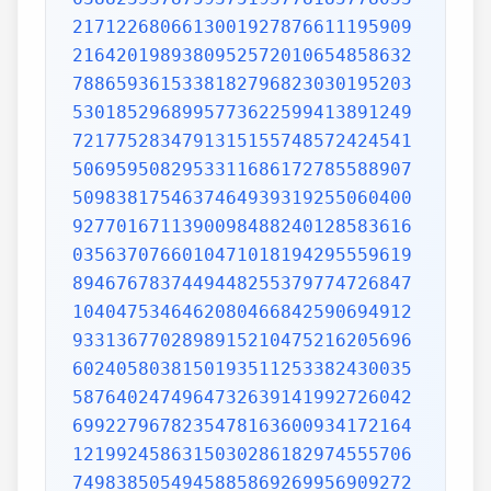
2171226806613001927876611195909
2164201989380952572010654858632
7886593615338182796823030195203
5301852968995773622599413891249
7217752834791315155748572424541
5069595082953311686172785588907
5098381754637464939319255060400
9277016711390098488240128583616
0356370766010471018194295559619
8946767837449448255379774726847
1040475346462080466842590694912
9331367702898915210475216205696
6024058038150193511253382430035
5876402474964732639141992726042
6992279678235478163600934172164
1219924586315030286182974555706
7498385054945885869269956909272