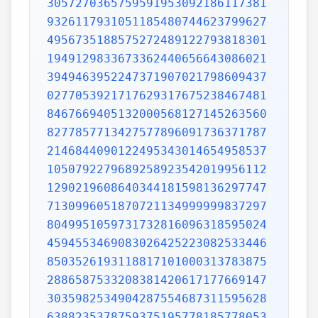
3057270365759591953092186117381
9326117931051185480744623799627
4956735188575272489122793818301
1949129833673362440656643086021
3949463952247371907021798609437
0277053921717629317675238467481
8467669405132000568127145263560
8277857713427577896091736371787
2146844090122495343014654958537
1050792279689258923542019956112
1290219608640344181598136297747
7130996051870721134999999837297
8049951059731732816096318595024
4594553469083026425223082533446
8503526193118817101000313783875
2886587533208381420617177669147
3035982534904287554687311595628
6388235378759375195778185778053