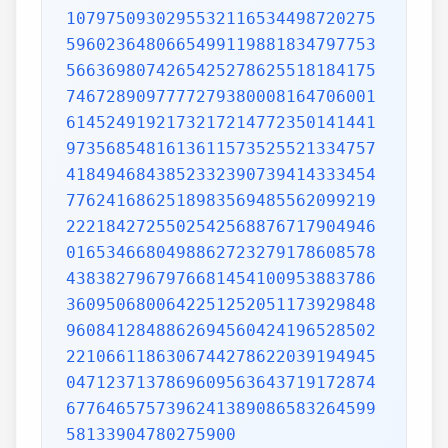
1079750930295532116534498720275
5960236480665499119881834797753
5663698074265425278625518184175
7467289097777279380008164706001
6145249192173217214772350141441
9735685481613611573525521334757
4184946843852332390739414333454
7762416862518983569485562099219
2221842725502542568876717904946
0165346680498862723279178608578
4383827967976681454100953883786
3609506800642251252051173929848
9608412848862694560424196528502
2210661186306744278622039194945
0471237137869609563643719172874
6776465757396241389086583264599
58133904780275900