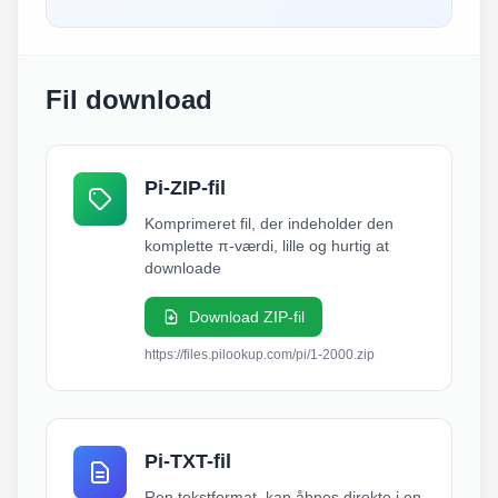
Fil download
Pi-ZIP-fil
Komprimeret fil, der indeholder den
komplette π-værdi, lille og hurtig at
downloade
Download ZIP-fil
https://files.pilookup.com/pi/1-2000.zip
Pi-TXT-fil
Ren tekstformat, kan åbnes direkte i en