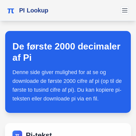
π
PI Lookup
De første 2000 decimaler
af Pi
Denne side giver mulighed for at se og
downloade de første 2000 cifre af pi (op til de
første to tusind cifre af pi). Du kan kopiere pi-
teksten eller downloade pi via en fil.
Pi-tekst
π