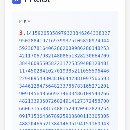
Pi π =
3.
14159265358979323846264338327
9502884197169399375105820974944
5923078164062862089986280348253
4211706798214808651328230664709
3844609550582231725359408128481
1174502841027019385211055596446
2294895493038196442881097566593
3446128475648233786783165271201
9091456485669234603486104543266
4821339360726024914127372458700
6606315588174881520920962829254
0917153643678925903600113305305
4882046652138414695194151160943