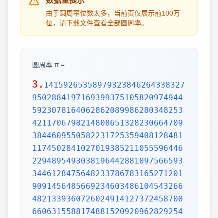
数据量提示
由于圆周率位数太多，当前页仅展示前100万
位，请下载文件查看全部圆周率。
圆周率 π =
3.
1415926535897932384626433832795028841971693993751058209749445923078164062862089986280348253421170679821480865132823066470938446095505822317253594081284811174502841027019385211055596446229489549303819644288109756659334461284756482337867831652712019091456485669234603486104543266482133936072602491412737245870066063155881748815209209628292540917153643678925903600113305305488204665213841469519415116094330572703657595919530921861173819326117931051185480744623799627495673518857527248912279381830119491298336733624406566430860213949463952247371907021798609437027705392171762931767523846748184676694051320005681271452635608277857713427577896091736371787214684409012249534301465495853710507922796892589235420199561121290219608640344181598136297747713099605187072113499999983729780499510597317328160963185950244594553469083026425223082533446850352619311881710100031378387528865875332083814206171776691473035982534904287554687311595628638823537875937519577818577805321712268066130019278766111959092164201989380952572010654858632788659361533818279682303019520353018529689957736225994138912497217752834791315155748572424541506959508295331168617278558890750983817546374649393192550604009277016711390098488240128583616035637076601047101819429555961989467678374494482553797747268471040475346462080466842590694912933136770289891521047521620569660240580381501935112533824300355876402474964732639141992726042699227967823547816360093417216412199245863150302861829745557067498385054945885869269956909272107975093029553211653449872027559602364806654991198818347977535663698074265425278625518184175746728909777727938000816470600161452491921732172147723501414419735685481613611573525521334757418494684385233239073941433345477624168625189835694855620992192221842725502542568876717904946016534668049886272327917860857843838279679766814541009538837863609506800642251252051173929848960841284886269456042419652850222106611863067442786220391949450471237137869609563643719172874677646575739624138908658326459958133904780275900994657640789512694683983525957098258226205224894077267194782684826014769909026401363944374553050682034962524517493996514314298091906592509372216964615157098583874105978859597729754989301617539284681382686838689427741559918559252459539594310499725246808459872736446958486538367362226260991246080512438843904512441365497627807977156914359977001296160894416948685558484063534220722258284886481584560285060168427394522674676788952521385225499546667278239864565961163548862305774564980355936345681743241125150760694794510965960940252288797108931456691368672287489405601015033086179286809208747609178249385890097149096759852613655497818931297848216829989487226588048575640142704775551323796414515237462343645428584447952658678210511413547357395231134271661021359695362314429524849371871101457654035902799344037420073105785390621983874478084784896833214457138687519435064302184531910484810053706146806749192781911979399520614196634287544406437451237181921799983910159195618146751426912397489409071864942319615679452080951465502252316038819301420937621378559566389377870830390697920773467221825625996615014215030680384477345492026054146659252014974428507325186660021324340881907104863317346496514539057962685610055081066587969981635747363840525714591028970641401109712062804390397595156771577004203378699360072305587631763594218731251471205329281918261861258673215791984148488291644706095752706957220917567116722910981690915280173506712748583222871835209353965725121083579151369882091444210067510334671103141267111369908658516398315019701651511685171437657618351556508849099898599823873455283316355076479185358932261854896321329330898570642046752590709154814165498594616371802709819943099244889575712828905923233260972997120844335732654893823911932597463667305836041428138830320382490375898524374417029132765618093773444030707469211201913020330380197621101100449293215160842444859637669838952286847831235526582131449576857262433441893039686426243410773226978028073189154411010446823252716201052652272111660396665573092547110557853763466820653109896526918620564769312570586356620185581007293606598764861179104533488503461136576867532494416680396265797877185560845529654126654085306143444318586769751456614068007002378776591344017127494704205622305389945613140711270004078547332699390814546646458807972708266830634328587856983052358089330657574067954571637752542021149557615814002501262285941302164715509792592309907965473761255176567513575178296664547791745011299614890304639947132962107340437518957359614589019389713111790429782856475032031986915140287080859904801094121472213179476477726224142548545403321571853061422881375850430633217518297986622371721591607716692547487389866549494501146540628433663937900397692656721463853067360965712091807638327166416274888800786925602902284721040317211860820419000422966171196377921337575114959501566049631862947265473642523081770367515906735023507283540567040386743513622224771589150495309844489333096340878076932599397805419341447377441842631298608099888687413260472156951623965864573021631598193195167353812974167729478672422924654366800980676928238280689964004824354037014163149658979409243237896907069779422362508221688957383798623001593776471651228935786015881617557829735233446042815126272037343146531977774160319906655418763979293344195215413418994854447345673831624993419131814809277771038638773431772075456545322077709212019051660962804909263601975988281613323166636528619326686336062735676303544776280350450777235547105859548702790814356240145171806246436267945612753181340783303362542327839449753824372058353114771199260638133467768796959703098339130771098704085913374641442822772634659470474587847787201927715280731767907707157213444730605700733492436931138350493163128404251219256517980694113528013147013047816437885185290928545201165839341965621349143415956258658655705526904965209858033850722426482939728584783163057777560688876446248246857926039535277348030480290058760758251047470916439613626760449256274204208320856611906254543372131535958450687724602901618766795240616342522577195429162991930645537799140373404328752628889639958794757291746426357455254079091451357111369410911939325191076020825202618798531887705842972591677813149699009019211697173727847684726860849003377024242916513005005168323364350389517029893922334517220138128069650117844087451960121228599371623130171144484640903890644954440061986907548516026327505298349187407866808818338510228334508504860825039302133219715518430635455007668282949304137765527939751754613953984683393638304746119966538581538420568533862186725233402830871123282789212507712629463229563989898935821167456270102183564622013496715188190973038119800497340723961036854066431939509790190699639552453005450580685501956730229219139339185680344903982059551002263535361920419947455385938102343955449597783779023742161727111723643435439478221818528624085140066604433258885698670543154706965747458550332323342107301545940516553790686627333799585115625784322988273723198987571415957811196358330059408730681216028764962867446047746491599505497374256269010490377819868359381465741268049256487985561453723478673303904688383436346553794986419270563872931748723320837601123029911367938627089438799362016295154133714248928307220126901475466847653576164773794675200490757155527819653621323926406160136358155907422020203187277605277219005561484255518792530343513984425322341576233610642506390497500865627109535919465897514131034822769306247435363256916078154781811528436679570611086153315044521274739245449454236828860613408414863776700961207151249140430272538607648236341433462351897576645216413767969031495019108575984423919862916421939949072362346468441173940326591840443780513338945257423995082965912285085558215725031071257012668302402929525220118726767562204154205161841634847565169998116141010029960783869092916030288400269104140792886215078424516709087000699282120660418371806535567252532567532861291042487761825829765157959847035622262934860034158722980534989650226291748788202734209222245339856264766914905562842503912757710284027998066365825488926488025456610172967026640765590429099456815065265305371829412703369313785178609040708667114965583434347693385781711386455873678123014587687126603489139095620099393610310291616152881384379099042317473363948045759314931405297634757481193567091101377517210080315590248530906692037671922033229094334676851422144773793937517034436619910403375111735471918550464490263655128162288244625759163330391072253837421821408835086573917715096828874782656995995744906617583441375223970968340800535598491754173818839994469748676265516582765848358845314277568790029095170283529716344562129640435231176006651012412006597558512761785838292041974844236080071930457618932349229279650198751872127267507981255470958904556357921221033346697499235630254947802490114195212382815309114079073860251522742995818072471625916685451333123948049470791191532673430282441860414263639548000448002670496248201792896476697583183271314251702969234889627668440323260927524960357996469256504936818360900323809293459588970695365349406034021665443755890045632882250545255640564482465151875471196218443965825337543885690941130315095261793780029741207665147939425902989695946995565761218656196733786236256125216320862869222103274889218654364802296780705765615144632046927906821207388377814233562823608963208068222468012248261177185896381409183903673672220888321513755600372798394004152970028783076670944474560134556417254370906979396122571429894671543578468788614445812314593571984922528471605049221242470141214780573455105008019086996033027634787081081754501193071412233908663938339529425786905076431006383519834389341596131854347546495569781038293097164651438407007073604112373599843452251610507027056235266012764848308407611830130527932054274628654036036745328651057065874882256981579367897669742205750596834408697350201410206723585020072452256326513410559240190274216248439140359989535394590944070469120914093870012645600162374288021092764579310657922955249887275846101264836999892256959688159205600101655256375678