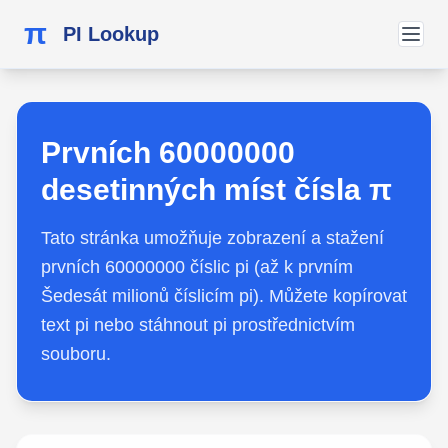
π
PI Lookup
Prvních 60000000
desetinných míst čísla π
Tato stránka umožňuje zobrazení a stažení
prvních 60000000 číslic pi (až k prvním
Šedesát milionů číslicím pi). Můžete kopírovat
text pi nebo stáhnout pi prostřednictvím
souboru.