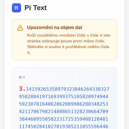
Pi Text
π
Upozornění na objem dat
Kvůli rozsáhlému množství číslic v čísle π tato
stránka zobrazuje pouze první milion číslic.
Stáhněte si soubor k prohlédnutí celého čísla
π.
π =
3.
1415926535897932384626433832795028841971693993751058209749445923078164062862089986280348253421170679821480865132823066470938446095505822317253594081284811174502841027019385211055596446229489549303819644288109756659334461284756482337867831652712019091456485669234603486104543266482133936072602491412737245870066063155881748815209209628292540917153643678925903600113305305488204665213841469519415116094330572703657595919530921861173819326117931051185480744623799627495673518857527248912279381830119491298336733624406566430860213949463952247371907021798609437027705392171762931767523846748184676694051320005681271452635608277857713427577896091736371787214684409012249534301465495853710507922796892589235420199561121290219608640344181598136297747713099605187072113499999983729780499510597317328160963185950244594553469083026425223082533446850352619311881710100031378387528865875332083814206171776691473035982534904287554687311595628638823537875937519577818577805321712268066130019278766111959092164201989380952572010654858632788659361533818279682303019520353018529689957736225994138912497217752834791315155748572424541506959508295331168617278558890750983817546374649393192550604009277016711390098488240128583616035637076601047101819429555961989467678374494482553797747268471040475346462080466842590694912933136770289891521047521620569660240580381501935112533824300355876402474964732639141992726042699227967823547816360093417216412199245863150302861829745557067498385054945885869269956909272107975093029553211653449872027559602364806654991198818347977535663698074265425278625518184175746728909777727938000816470600161452491921732172147723501414419735685481613611573525521334757418494684385233239073941433345477624168625189835694855620992192221842725502542568876717904946016534668049886272327917860857843838279679766814541009538837863609506800642251252051173929848960841284886269456042419652850222106611863067442786220391949450471237137869609563643719172874677646575739624138908658326459958133904780275900994657640789512694683983525957098258226205224894077267194782684826014769909026401363944374553050682034962524517493996514314298091906592509372216964615157098583874105978859597729754989301617539284681382686838689427741559918559252459539594310499725246808459872736446958486538367362226260991246080512438843904512441365497627807977156914359977001296160894416948685558484063534220722258284886481584560285060168427394522674676788952521385225499546667278239864565961163548862305774564980355936345681743241125150760694794510965960940252288797108931456691368672287489405601015033086179286809208747609178249385890097149096759852613655497818931297848216829989487226588048575640142704775551323796414515237462343645428584447952658678210511413547357395231134271661021359695362314429524849371871101457654035902799344037420073105785390621983874478084784896833214457138687519435064302184531910484810053706146806749192781911979399520614196634287544406437451237181921799983910159195618146751426912397489409071864942319615679452080951465502252316038819301420937621378559566389377870830390697920773467221825625996615014215030680384477345492026054146659252014974428507325186660021324340881907104863317346496514539057962685610055081066587969981635747363840525714591028970641401109712062804390397595156771577004203378699360072305587631763594218731251471205329281918261861258673215791984148488291644706095752706957220917567116722910981690915280173506712748583222871835209353965725121083579151369882091444210067510334671103141267111369908658516398315019701651511685171437657618351556508849099898599823873455283316355076479185358932261854896321329330898570642046752590709154814165498594616371802709819943099244889575712828905923233260972997120844335732654893823911932597463667305836041428138830320382490375898524374417029132765618093773444030707469211201913020330380197621101100449293215160842444859637669838952286847831235526582131449576857262433441893039686426243410773226978028073189154411010446823252716201052652272111660396665573092547110557853763466820653109896526918620564769312570586356620185581007293606598764861179104533488503461136576867532494416680396265797877185560845529654126654085306143444318586769751456614068007002378776591344017127494704205622305389945613140711270004078547332699390814546646458807972708266830634328587856983052358089330657574067954571637752542021149557615814002501262285941302164715509792592309907965473761255176567513575178296664547791745011299614890304639947132962107340437518957359614589019389713111790429782856475032031986915140287080859904801094121472213179476477726224142548545403321571853061422881375850430633217518297986622371721591607716692547487389866549494501146540628433663937900397692656721463853067360965712091807638327166416274888800786925602902284721040317211860820419000422966171196377921337575114959501566049631862947265473642523081770367515906735023507283540567040386743513622224771589150495309844489333096340878076932599397805419341447377441842631298608099888687413260472156951623965864573021631598193195167353812974167729478672422924654366800980676928238280689964004824354037014163149658979409243237896907069779422362508221688957383798623001593776471651228935786015881617557829735233446042815126272037343146531977774160319906655418763979293344195215413418994854447345673831624993419131814809277771038638773431772075456545322077709212019051660962804909263601975988281613323166636528619326686336062735676303544776280350450777235547105859548702790814356240145171806246436267945612753181340783303362542327839449753824372058353114771199260638133467768796959703098339130771098704085913374641442822772634659470474587847787201927715280731767907707157213444730605700733492436931138350493163128404251219256517980694113528013147013047816437885185290928545201165839341965621349143415956258658655705526904965209858033850722426482939728584783163057777560688876446248246857926039535277348030480290058760758251047470916439613626760449256274204208320856611906254543372131535958450687724602901618766795240616342522577195429162991930645537799140373404328752628889639958794757291746426357455254079091451357111369410911939325191076020825202618798531887705842972591677813149699009019211697173727847684726860849003377024242916513005005168323364350389517029893922334517220138128069650117844087451960121228599371623130171144484640903890644954440061986907548516026327505298349187407866808818338510228334508504860825039302133219715518430635455007668282949304137765527939751754613953984683393638304746119966538581538420568533862186725233402830871123282789212507712629463229563989898935821167456270102183564622013496715188190973038119800497340723961036854066431939509790190699639552453005450580685501956730229219139339185680344903982059551002263535361920419947455385938102343955449597783779023742161727111723643435439478221818528624085140066604433258885698670543154706965747458550332323342107301545940516553790686627333799585115625784322988273723198987571415957811196358330059408730681216028764962867446047746491599505497374256269010490377819868359381465741268049256487985561453723478673303904688383436346553794986419270563872931748723320837601123029911367938627089438799362016295154133714248928307220126901475466847653576164773794675200490757155527819653621323926406160136358155907422020203187277605277219005561484255518792530343513984425322341576233610642506390497500865627109535919465897514131034822769306247435363256916078154781811528436679570611086153315044521274739245449454236828860613408414863776700961207151249140430272538607648236341433462351897576645216413767969031495019108575984423919862916421939949072362346468441173940326591840443780513338945257423995082965912285085558215725031071257012668302402929525220118726767562204154205161841634847565169998116141010029960783869092916030288400269104140792886215078424516709087000699282120660418371806535567252532567532861291042487761825829765157959847035622262934860034158722980534989650226291748788202734209222245339856264766914905562842503912757710284027998066365825488926488025456610172967026640765590429099456815065265305371829412703369313785178609040708667114965583434347693385781711386455873678123014587687126603489139095620099393610310291616152881384379099042317473363948045759314931405297634757481193567091101377517210080315590248530906692037671922033229094334676851422144773793937517034436619910403375111735471918550464490263655128162288244625759163330391072253837421821408835086573917715096828874782656995995744906617583441375223970968340800535598491754173818839994469748676265516582765848358845314277568790029095170283529716344562129640435231176006651012412006597558512761785838292041974844236080071930457618932349229279650198751872127267507981255470958904556357921221033346697499235630254947802490114195212382815309114079073860251522742995818072471625916685451333123948049470791191532673430282441860414263639548000448002670496248201792896476697583183271314251702969234889627668440323260927524960357996469256504936818360900323809293459588970695365349406034021665443755890045632882250545255640564482465151875471196218443965825337543885690941130315095261793780029741207665147939425902989695946995565761218656196733786236256125216320862869222103274889218654364802296780705765615144632046927906821207388377814233562823608963208068222468012248261177185896381409183903673672220888321513755600372798394004152970028783076670944474560134556417254370906979396122571429894671543578468788614445812314593571984922528471605049221242470141214780573455105008019086996033027634787081081754501193071412233908663938339529425786905076431006383519834389341596131854347546495569781038293097164651438407007073604112373599843452251610507027056235266012764848308407611830130527932054274628654036036745328651057065874882256981579367897669742205750596834408697350201410206723585020072452256326513410559240190274216248439140359989535394590944070469120914093870012645600162374288021092764579310657922955249887275846101264836999892256959688159205600101655256375678