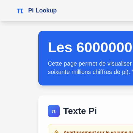
π
PI Lookup
Les 6000000
Cette page permet de visualiser 
soixante millions chiffres de pi).
Texte Pi
π
Avertissement sur le volume 