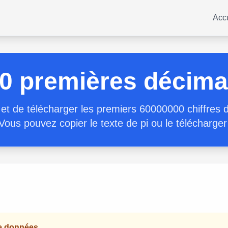
Acc
0 premières décimal
et de télécharger les premiers 60000000 chiffres d
 Vous pouvez copier le texte de pi ou le télécharger 
de données