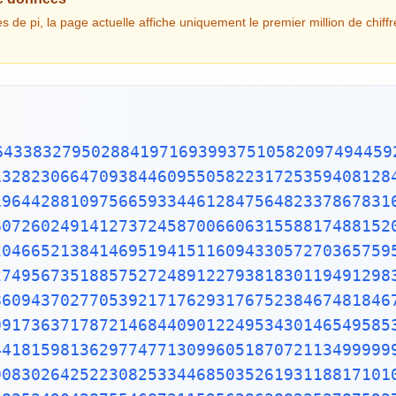
de pi, la page actuelle affiche uniquement le premier million de chiffres
96596094025228879710893145669136867228748940560101503308617928680920874760917824938589009714909675985261365549781893129784821682998948722658804857564014270477555132379641451523746234364542858444795265867821051141354735739523113427166102135969536231442952484937187110145765403590279934403742007310578539062198387447808478489683321445713868751943506430218453191048481005370614680674919278191197939952061419663428754440643745123718192179998391015919561814675142691239748940907186494231961567945208095146550225231603881930142093762137855956638937787083039069792077346722182562599661501421503068038447734549202605414665925201497442850732518666002132434088190710486331734649651453905796268561005508106658796998163574736384052571459102897064140110971206280439039759515677157700420337869936007230558763176359421873125147120532928191826186125867321579198414848829164470609575270695722091756711672291098169091528017350671274858322287183520935396572512108357915136988209144421006751033467110314126711136990865851639831501970165151168517143765761835155650884909989859982387345528331635507647918535893226185489632132933089857064204675259070915481416549859461637180270981994309924488957571282890592323326097299712084433573265489382391193259746366730583604142813883032038249037589852437441702913276561809377344403070746921120191302033038019762110110044929321516084244485963766983895228684783123552658213144957685726243344189303968642624341077322697802807318915441101044682325271620105265227211166039666557309254711055785376346682065310989652691862056476931257058635662018558100729360659876486117910453348850346113657686753249441668039626579787718556084552965412665408530614344431858676975145661406800700237877659134401712749470420562230538994561314071127000407854733269939081454664645880797270826683063432858785698305235808933065757406795457163775254202114955761581400250126228594130216471550979259230990796547376125517656751357517829666454779174501129961489030463994713296210734043751895735961458901938971311179042978285647503203198691514028708085990480109412147221317947647772622414254854540332157185306142288137585043063321751829798662237172159160771669254748738986654949450114654062843366393790039769265672146385306736096571209180763832716641627488880078692560290228472104031721186082041900042296617119637792133757511495950156604963186294726547364252308177036751590673502350728354056704038674351362222477158915049530984448933309634087807693259939780541934144737744184263129860809988868741326047215695162396586457302163159819319516735381297416772947867242292465436680098067692823828068996400482435403701416314965897940924323789690706977942236250822168895738379862300159377647165122893578601588161755782973523344604281512627203734314653197777416031990665541876397929334419521541341899485444734567383162499341913181480927777103863877343177207545654532207770921201905166096280490926360197598828161332316663652861932668633606273567630354477628035045077723554710585954870279081435624014517180624643626794561275318134078330336254232783944975382437205835311477119926063813346776879695970309833913077109870408591337464144282277263465947047458784778720192771528073176790770715721344473060570073349243693113835049316312840425121925651798069411352801314701304781643788518529092854520116583934196562134914341595625865865570552690496520985803385072242648293972858478316305777756068887644624824685792603953527734803048029005876075825104747091643961362676044925627420420832085661190625454337213153595845068772460290161876679524061634252257719542916299193064553779914037340432875262888963995879475729174642635745525407909145135711136941091193932519107602082520261879853188770584297259167781314969900901921169717372784768472686084900337702424291651300500516832336435038951702989392233451722013812806965011784408745196012122859937162313017114448464090389064495444006198690754851602632750529834918740786680881833851022833450850486082503930213321971551843063545500766828294930413776552793975175461395398468339363830474611996653858153842056853386218672523340283087112328278921250771262946322956398989893582116745627010218356462201349671518819097303811980049734072396103685406643193950979019069963955245300545058068550195673022921913933918568034490398205955100226353536192041994745538593810234395544959778377902374216172711172364343543947822181852862408514006660443325888569867054315470696574745855033232334210730154594051655379068662733379958511562578432298827372319898757141595781119635833005940873068121602876496286744604774649159950549737425626901049037781986835938146574126804925648798556145372347867330390468838343634655379498641927056387293174872332083760112302991136793862708943879936201629515413371424892830722012690147546684765357616477379467520049075715552781