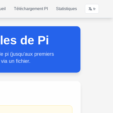
ueil
Téléchargement PI
Statistiques
fr
es de Pi
e pi (jusqu'aux premiers
via un fichier.