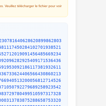
. Veuillez télécharger le fichier pour voir
9653621323926406160136358155907422020203187277605277219005561484255518792530343513984425322341576233610642506390497500865627109535919465897514131034822769306247435363256916078154781811528436679570611086153315044521274739245449454236828860613408414863776700961207151249140430272538607648236341433462351897576645216413767969031495019108575984423919862916421939949072362346468441173940326591840443780513338945257423995082965912285085558215725031071257012668302402929525220118726767562204154205161841634847565169998116141010029960783869092916030288400269104140792886215078424516709087000699282120660418371806535567252532567532861291042487761825829765157959847035622262934860034158722980534989650226291748788202734209222245339856264766914905562842503912757710284027998066365825488926488025456610172967026640765590429099456815065265305371829412703369313785178609040708667114965583434347693385781711386455873678123014587687126603489139095620099393610310291616152881384379099042317473363948045759314931405297634757481193567091101377517210080315590248530906692037671922033229094334676851422144773793937517034436619910403375111735471918550464490263655128162288244625759163330391072253837421821408835086573917715096828874782656995995744906617583441375223970968340800535598491754173818839994469748676265516582765848358845314277568790029095170283529716344562129640435231176006651012412006597558512761785838292041974844236080071930457618932349229279650198751872127267507981255470958904556357921221033346697499235630254947802490114195212382815309114079073860251522742995818072471625916685451333123948049470791191532673430282441860414263639548000448002670496248201792896476697583183271314251702969234889627668440323260927524960357996469256504936818360900323809293459588970695365349406034021665443755890045632882250545255640564482465151875471196218443965825337543885690941130315095261793780029741207665147939425902989695946995565761218656196733786236256125216320862869222103274889218654364802296780705765615144632046927906821207388377814233562823608963208068222468012248261177185896381409183903673672220888321513755600372798394004152970028783076670944474560134556417254370906979396122571429894671543578468788614445812314593571984922528471605049221242470141214780573455105008019086996033027634787081081754501193071412233908663938339529425786905076431006383519834389341596131854347546495569781038293097164651438407007073604112373599843452251610507027056235266012764848308407611830130527932054274628654036036745328651057065874882256981579367897669742205750596834408697350201410206723585020072452256326513410559240190274216248439140359989535394590944070469120914093870012645600162374288021092764579310657922955249887275846101264836999892256959688159205600101655256375678