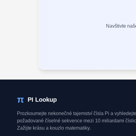
Navštivte naše
π
PI Lookup
Prozkoumejte nekonečné tajemství čísla Pi a vyhledejt
požadované číselné sekvence mezi 10 miliardami číslic
Zažijte krásu a kouzlo matematiky.