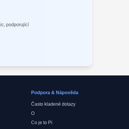
ic, podporující
Podpora & Nápověda
Často kladené dotazy
O
Co je to Pi