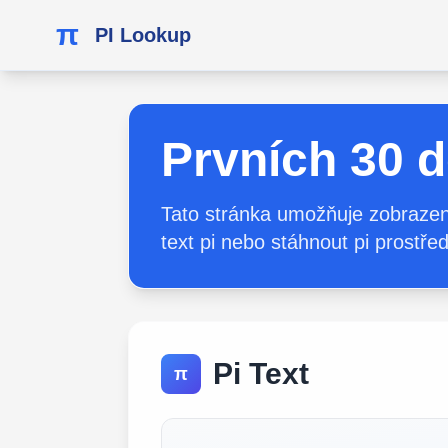
π
PI Lookup
Prvních 30 d
Tato stránka umožňuje zobrazení 
text pi nebo stáhnout pi prostře
Pi Text
π