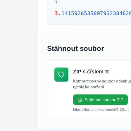
π =
3.
141592653589793238462
Stáhnout soubor
ZIP s číslem π
Komprimovaný soubor obsahují
rychlý ke stažení
Stáhnout soubor ZIP
https://files.pilookup.com/pi/1-30.zip