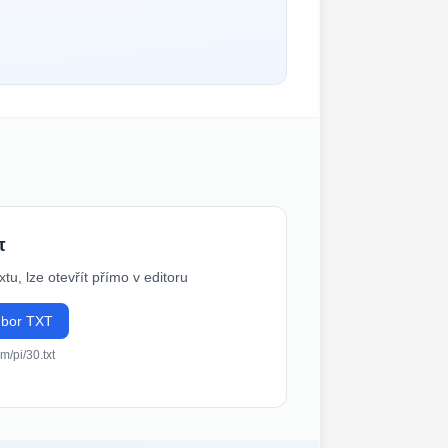
π
tu, lze otevřít přímo v editoru
ubor TXT
om/pi/30.txt