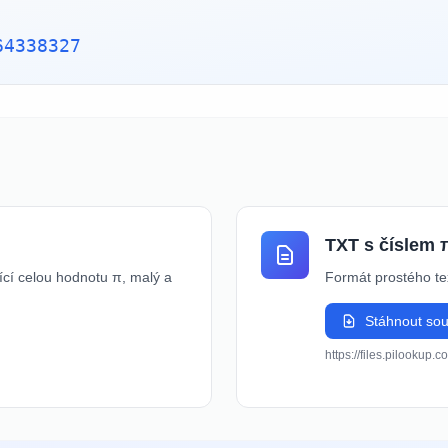
64338327
TXT s číslem 
cí celou hodnotu π, malý a
Formát prostého tex
Stáhnout so
https://files.pilookup.c