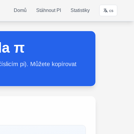
Domů
Stáhnout PI
Statistiky
cs
la π
číslicím pi). Můžete kopírovat