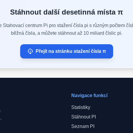
Stáhnout další desetinná místa π
 Stahovací centrum Pi pro stažení čísla pi s různým počtem čísl
běžná čísla, a můžete stáhnout až 10 miliard číslic pi.
Přejít na stránku stažení čísla π
Navigace funkcí
Statistiky
e
Stáhnout PI
.
Seznam PI