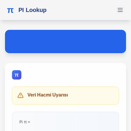
π
PI Lookup
π
Veri Hacmi Uyarısı
Pi π =