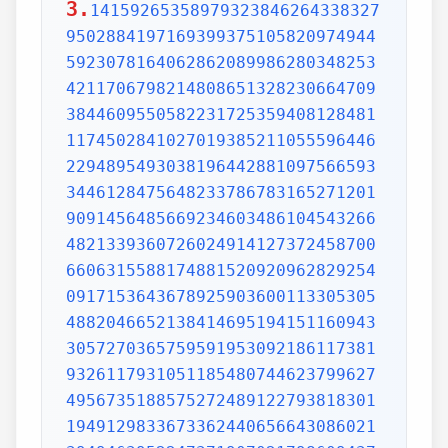
3.
1415926535897932384626433832795028841971693993751058209749445923078164062862089986280348253421170679821480865132823066470938446095505822317253594081284811174502841027019385211055596446229489549303819644288109756659334461284756482337867831652712019091456485669234603486104543266482133936072602491412737245870066063155881748815209209628292540917153643678925903600113305305488204665213841469519415116094330572703657595919530921861173819326117931051185480744623799627495673518857527248912279381830119491298336733624406566430860213949463952247371907021798609437027705392171762931767523846748184676694051320005681271452635608277857713427577896091736371787214684409012249534301465495853710507922796892589235420199561121290219608640344181598136297747713099605187072113499999983729780499510597317328160963185950244594553469083026425223082533446850352619311881710100031378387528865875332083814206171776691473035982534904287554687311595628638823537875937519577818577805321712268066130019278766111959092164201989380952572010654858632788659361533818279682303019520353018529689957736225994138912497217752834791315155748572424541506959508295331168617278558890750983817546374649393192550604009277016711390098488240128583616035637076601047101819429555961989467678374494482553797747268471040475346462080466842590694912933136770289891521047521620569660240580381501935112533824300355876402474964732639141992726042699227967823547816360093417216412199245863150302861829745557067498385054945885869269956909272107975093029553211653449872027559602364806654991198818347977535663698074265425278625518184175746728909777727938000816470600161452491921732172147723501414419735685481613611573525521334757418494684385233239073941433345477624168625189835694855620992192221842725502542568876717904946016534668049886272327917860857843838279679766814541009538837863609506800642251252051173929848960841284886269456042419652850222106611863067442786220391949450471237137869609563643719172874677646575739624138908658326459958133904780275900994657640789512694683983525957098258226205224894077267194782684826014769909026401363944374553050682034962524517493996514314298091906592509372216964615157098583874105978859597729754989301617539284681382686838689427741559918559252459539594310499725246808459872736446958486538367362226260991246080512438843904512441365497627807977156914359977001296160894416948685558484063534220722258284886481584560285060168427394522674676788952521385225499546667278239864565961163548862305774564980355936345681743241125150760694794510965960940252288797108931456691368672287489405601015033086179286809208747609178249385890097149096759852613655497818931297848216829989487226588048575640142704775551323796414515237462343645428584447952658678210511413547357395231134271661021359695362314429524849371871101457654035902799344037420073105785390621983874478084784896833214457138687519435064302184531910484810053706146806749192781911979399520614196634287544406437451237181921799983910159195618146751426912397489409071864942319615679452080951465502252316038819301420937621378559566389377870830390697920773467221825625996615014215030680384477345492026054146659252014974428507325186660021324340881907104863317346496514539057962685610055081066587969981635747363840525714591028970641401109712062804390397595156771577004203378699360072305587631763594218731251471205329281918261861258673215791984148488291644706095752706957220917567116722910981690915280173506712748583222871835209353965725121083579151369882091444210067510334671103141267111369908658516398315019701651511685171437657618351556508849099898599823873455283316355076479185358932261854896321329330898570642046752590709154814165498594616371802709819943099244889575712828905923233260972997120844335732654893823911932597463667305836041428138830320382490375898524374417029132765618093773444030707469211201913020330380197621101100449293215160842444859637669838952286847831235526582131449576857262433441893039686426243410773226978028073189154411010446823252716201052652272111660396665573092547110557853763466820653109896526918620564769312570586356620185581007293606598764861179104533488503461136576867532494416680396265797877185560845529654126654085306143444318586769751456614068007002378776591344017127494704205622305389945613140711270004078547332699390814546646458807972708266830634328587856983052358089330657574067954571637752542021149557615814002501262285941302164715509792592309907965473761255176567513575178296664547791745011299614890304639947132962107340437518957359614589019389713111790429782856475032031986915140287080859904801094121472213179476477726224142548545403321571853061422881375850430633217518297986622371721591607716692547487389866549494501146540628433663937900397692656721463853067360965712091807638327166416274888800786925602902284721040317211860820419000422966171196377921337575114959501566049631862947265473642523081770367515906735023507283540567040386743513622224771589150495309844489333096340878076932599397805419341447377441842631298608099888687413260472156951623965864573021631598193195167353812974167729478672422924654366800980676928238280689964004824354037014163149658979409243237896907069779422362508221688957383798623001593776471651228935786015881617557829735233446042815126272037343146531977774160319906655418763979293344195215413418994854447345673831624993419131814809277771038638773431772075456545322077709212019051660962804909263601975988281613323166636528619326686336062735676303544776280350450777235547105859548702790814356240145171806246436267945612753181340783303362542327839449753824372058353114771199260638133467768796959703098339130771098704085913374641442822772634659470474587847787201927715280731767907707157213444730605700733492436931138350493163128404251219256517980694113528013147013047816437885185290928545201165839341965621349143415956258658655705526904965209858033850722426482939728584783163057777560688876446248246857926039535277348030480290058760758251047470916439613626760449256274204208320856611906254543372131535958450687724602901618766795240616342522577195429162991930645537799140373404328752628889639958794757291746426357455254079091451357111369410911939325191076020825202618798531887705842972591677813149699009019211697173727847684726860849003377024242916513005005168323364350389517029893922334517220138128069650117844087451960121228599371623130171144484640903890644954440061986907548516026327505298349187407866808818338510228334508504860825039302133219715518430635455007668282949304137765527939751754613953984683393638304746119966538581538420568533862186725233402830871123282789212507712629463229563989898935821167456270102183564622013496715188190973038119800497340723961036854066431939509790190699639552453005450580685501956730229219139339185680344903982059551002263535361920419947455385938102343955449597783779023742161727111723643435439478221818528624085140066604433258885698670543154706965747458550332323342107301545940516553790686627333799585115625784322988273723198987571415957811196358330059408730681216028764962867446047746491599505497374256269010490377819868359381465741268049256487985561453723478673303904688383436346553794986419270563872931748723320837601123029911367938627089438799362016295154133714248928307220126901475466847653576164773794675200490757155527819653621323926406160136358155907422020203187277605277219005561484255518792530343513984425322341576233610642506390497500865627109535919465897514131034822769306247435363256916078154781811528436679570611086153315044521274739245449454236828860613408414863776700961207151249140430272538607648236341433462351897576645216413767969031495019108575984423919862916421939949072362346468441173940326591840443780513338945257423995082965912285085558215725031071257012668302402929525220118726767562204154205161841634847565169998116141010029960783869092916030288400269104140792886215078424516709087000699282120660418371806535567252532567532861291042487761825829765157959847035622262934860034158722980534989650226291748788202734209222245339856264766914905562842503912757710284027998066365825488926488025456610172967026640765590429099456815065265305371829412703369313785178609040708667114965583434347693385781711386455873678123014587687126603489139095620099393610310291616152881384379099042317473363948045759314931405297634757481193567091101377517210080315590248530906692037671922033229094334676851422144773793937517034436619910403375111735471918550464490263655128162288244625759163330391072253837421821408835086573917715096828874782656995995744906617583441375223970968340800535598491754173818839994469748676265516582765848358845314277568790029095170283529716344562129640435231176006651012412006597558512761785838292041974844236080071930457618932349229279650198751872127267507981255470958904556357921221033346697499235630254947802490114195212382815309114079073860251522742995818072471625916685451333123948049470791191532673430282441860414263639548000448002670496248201792896476697583183271314251702969234889627668440323260927524960357996469256504936818360900323809293459588970695365349406034021665443755890045632882250545255640564482465151875471196218443965825337543885690941130315095261793780029741207665147939425902989695946995565761218656196733786236256125216320862869222103274889218654364802296780705765615144632046927906821207388377814233562823608963208068222468012248261177185896381409183903673672220888321513755600372798394004152970028783076670944474560134556417254370906979396122571429894671543578468788614445812314593571984922528471605049221242470141214780573455105008019086996033027634787081081754501193071412233908663938339529425786905076431006383519834389341596131854347546495569781038293097164651438407007073604112373599843452251610507027056235266012764848308407611830130527932054274628654036036745328651057065874882256981579367897669742205750596834408697350201410206723585020072452256326513410559240190274216248439140359989535394590944070469120914093870012645600162374288021092764579310657922955249887275846101264836999892256959688159205600101655256375678