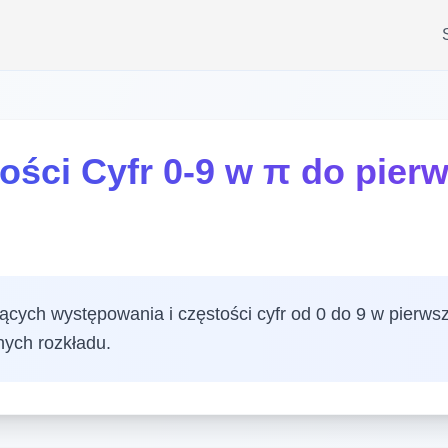
wości Cyfr 0-9 w π do pie
zących występowania i częstości cyfr od 0 do 9 w pierw
nych rozkładu.