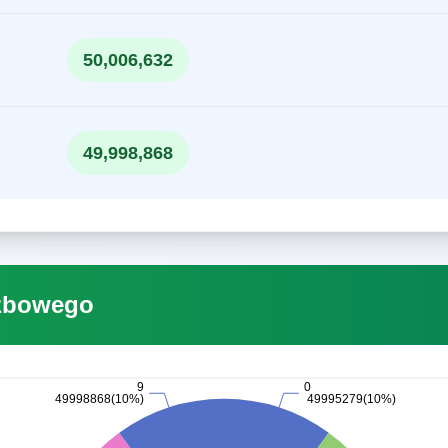
50,006,632
49,998,868
czbowego