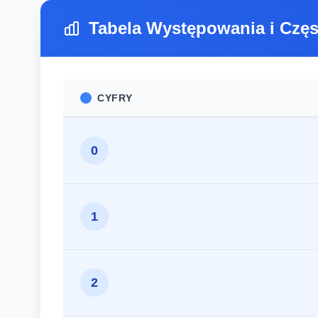
Tabela Występowania i Częs
CYFRY
0
1
2