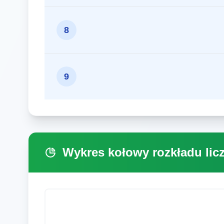
8
9
Wykres kołowy rozkładu li