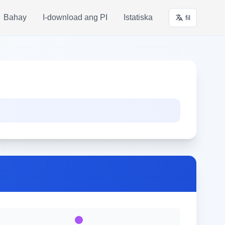
Bahay
I-download ang PI
Istatiska
fil