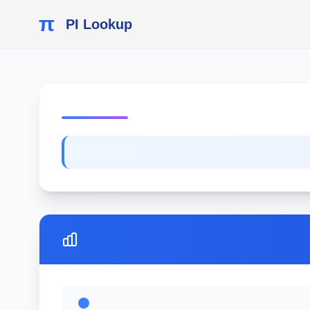
π
PI Lookup