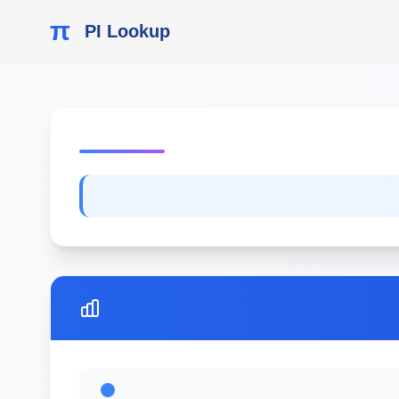
π
PI Lookup