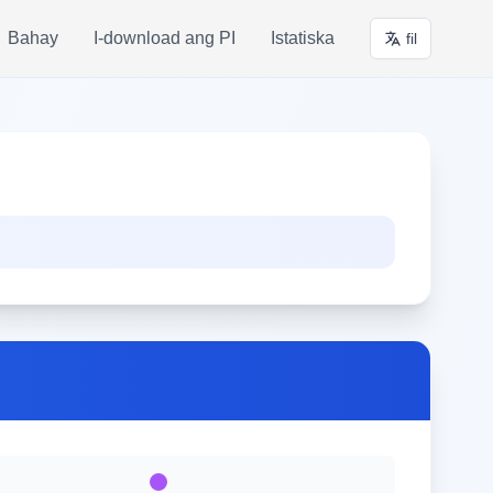
Bahay
I-download ang PI
Istatiska
fil