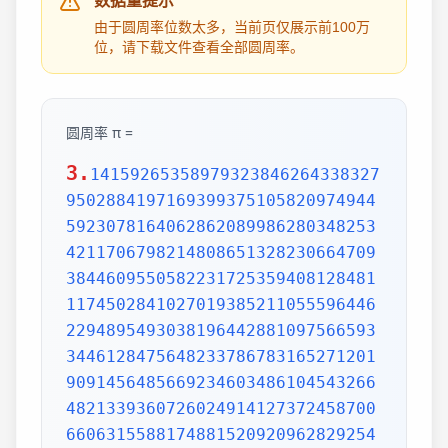
数据量提示
由于圆周率位数太多，当前页仅展示前100万
位，请下载文件查看全部圆周率。
圆周率 π =
3.
1415926535897932384626433832795028841971693993751058209749445923078164062862089986280348253421170679821480865132823066470938446095505822317253594081284811174502841027019385211055596446229489549303819644288109756659334461284756482337867831652712019091456485669234603486104543266482133936072602491412737245870066063155881748815209209628292540917153643678925903600113305305488204665213841469519415116094330572703657595919530921861173819326117931051185480744623799627495673518857527248912279381830119491298336733624406566430860213949463952247371907021798609437027705392171762931767523846748184676694051320005681271452635608277857713427577896091736371787214684409012249534301465495853710507922796892589235420199561121290219608640344181598136297747713099605187072113499999983729780499510597317328160963185950244594553469083026425223082533446850352619311881710100031378387528865875332083814206171776691473035982534904287554687311595628638823537875937519577818577805321712268066130019278766111959092164201989380952572010654858632788659361533818279682303019520353018529689957736225994138912497217752834791315155748572424541506959508295331168617278558890750983817546374649393192550604009277016711390098488240128583616035637076601047101819429555961989467678374494482553797747268471040475346462080466842590694912933136770289891521047521620569660240580381501935112533824300355876402474964732639141992726042699227967823547816360093417216412199245863150302861829745557067498385054945885869269956909272107975093029553211653449872027559602364806654991198818347977535663698074265425278625518184175746728909777727938000816470600161452491921732172147723501414419735685481613611573525521334757418494684385233239073941433345477624168625189835694855620992192221842725502542568876717904946016534668049886272327917860857843838279679766814541009538837863609506800642251252051173929848960841284886269456042419652850222106611863067442786220391949450471237137869609563643719172874677646575739624138908658326459958133904780275900994657640789512694683983525957098258226205224894077267194782684826014769909026401363944374553050682034962524517493996514314298091906592509372216964615157098583874105978859597729754989301617539284681382686838689427741559918559252459539594310499725246808459872736446958486538367362226260991246080512438843904512441365497627807977156914359977001296160894416948685558484063534220722258284886481584560285060168427394522674676788952521385225499546667278239864565961163548862305774564980355936345681743241125150760694794510965960940252288797108931456691368672287489405601015033086179286809208747609178249385890097149096759852613655497818931297848216829989487226588048575640142704775551323796414515237462343645428584447952658678210511413547357395231134271661021359695362314429524849371871101457654035902799344037420073105785390621983874478084784896833214457138687519435064302184531910484810053706146806749192781911979399520614196634287544406437451237181921799983910159195618146751426912397489409071864942319615679452080951465502252316038819301420937621378559566389377870830390697920773467221825625996615014215030680384477345492026054146659252014974428507325186660021324340881907104863317346496514539057962685610055081066587969981635747363840525714591028970641401109712062804390397595156771577004203378699360072305587631763594218731251471205329281918261861258673215791984148488291644706095752706957220917567116722910981690915280173506712748583222871835209353965725121083579151369882091444210067510334671103141267111369908658516398315019701651511685171437657618351556508849099898599823873455283316355076479185358932261854896321329330898570642046752590709154814165498594616371802709819943099244889575712828905923233260972997120844335732654893823911932597463667305836041428138830320382490375898524374417029132765618093773444030707469211201913020330380197621101100449293215160842444859637669838952286847831235526582131449576857262433441893039686426243410773226978028073189154411010446823252716201052652272111660396665573092547110557853763466820653109896526918620564769312570586356620185581007293606598764861179104533488503461136576867532494416680396265797877185560845529654126654085306143444318586769751456614068007002378776591344017127494704205622305389945613140711270004078547332699390814546646458807972708266830634328587856983052358089330657574067954571637752542021149557615814002501262285941302164715509792592309907965473761255176567513575178296664547791745011299614890304639947132962107340437518957359614589019389713111790429782856475032031986915140287080859904801094121472213179476477726224142548545403321571853061422881375850430633217518297986622371721591607716692547487389866549494501146540628433663937900397692656721463853067360965712091807638327166416274888800786925602902284721040317211860820419000422966171196377921337575114959501566049631862947265473642523081770367515906735023507283540567040386743513622224771589150495309844489333096340878076932599397805419341447377441842631298608099888687413260472156951623965864573021631598193195167353812974167729478672422924654366800980676928238280689964004824354037014163149658979409243237896907069779422362508221688957383798623001593776471651228935786015881617557829735233446042815126272037343146531977774160319906655418763979293344195215413418994854447345673831624993419131814809277771038638773431772075456545322077709212019051660962804909263601975988281613323166636528619326686336062735676303544776280350450777235547105859548702790814356240145171806246436267945612753181340783303362542327839449753824372058353114771199260638133467768796959703098339130771098704085913374641442822772634659470474587847787201927715280731767907707157213444730605700733492436931138350493163128404251219256517980694113528013147013047816437885185290928545201165839341965621349143415956258658655705526904965209858033850722426482939728584783163057777560688876446248246857926039535277348030480290058760758251047470916439613626760449256274204208320856611906254543372131535958450687724602901618766795240616342522577195429162991930645537799140373404328752628889639958794757291746426357455254079091451357111369410911939325191076020825202618798531887705842972591677813149699009019211697173727847684726860849003377024242916513005005168323364350389517029893922334517220138128069650117844087451960121228599371623130171144484640903890644954440061986907548516026327505298349187407866808818338510228334508504860825039302133219715518430635455007668282949304137765527939751754613953984683393638304746119966538581538420568533862186725233402830871123282789212507712629463229563989898935821167456270102183564622013496715188190973038119800497340723961036854066431939509790190699639552453005450580685501956730229219139339185680344903982059551002263535361920419947455385938102343955449597783779023742161727111723643435439478221818528624085140066604433258885698670543154706965747458550332323342107301545940516553790686627333799585115625784322988273723198987571415957811196358330059408730681216028764962867446047746491599505497374256269010490377819868359381465741268049256487985561453723478673303904688383436346553794986419270563872931748723320837601123029911367938627089438799362016295154133714248928307220126901475466847653576164773794675200490757155527819653621323926406160136358155907422020203187277605277219005561484255518792530343513984425322341576233610642506390497500865627109535919465897514131034822769306247435363256916078154781811528436679570611086153315044521274739245449454236828860613408414863776700961207151249140430272538607648236341433462351897576645216413767969031495019108575984423919862916421939949072362346468441173940326591840443780513338945257423995082965912285085558215725031071257012668302402929525220118726767562204154205161841634847565169998116141010029960783869092916030288400269104140792886215078424516709087000699282120660418371806535567252532567532861291042487761825829765157959847035622262934860034158722980534989650226291748788202734209222245339856264766914905562842503912757710284027998066365825488926488025456610172967026640765590429099456815065265305371829412703369313785178609040708667114965583434347693385781711386455873678123014587687126603489139095620099393610310291616152881384379099042317473363948045759314931405297634757481193567091101377517210080315590248530906692037671922033229094334676851422144773793937517034436619910403375111735471918550464490263655128162288244625759163330391072253837421821408835086573917715096828874782656995995744906617583441375223970968340800535598491754173818839994469748676265516582765848358845314277568790029095170283529716344562129640435231176006651012412006597558512761785838292041974844236080071930457618932349229279650198751872127267507981255470958904556357921221033346697499235630254947802490114195212382815309114079073860251522742995818072471625916685451333123948049470791191532673430282441860414263639548000448002670496248201792896476697583183271314251702969234889627668440323260927524960357996469256504936818360900323809293459588970695365349406034021665443755890045632882250545255640564482465151875471196218443965825337543885690941130315095261793780029741207665147939425902989695946995565761218656196733786236256125216320862869222103274889218654364802296780705765615144632046927906821207388377814233562823608963208068222468012248261177185896381409183903673672220888321513755600372798394004152970028783076670944474560134556417254370906979396122571429894671543578468788614445812314593571984922528471605049221242470141214780573455105008019086996033027634787081081754501193071412233908663938339529425786905076431006383519834389341596131854347546495569781038293097164651438407007073604112373599843452251610507027056235266012764848308407611830130527932054274628654036036745328651057065874882256981579367897669742205750596834408697350201410206723585020072452256326513410559240190274216248439140359989535394590944070469120914093870012645600162374288021092764579310657922955249887275846101264836999892256959688159205600101655256375678