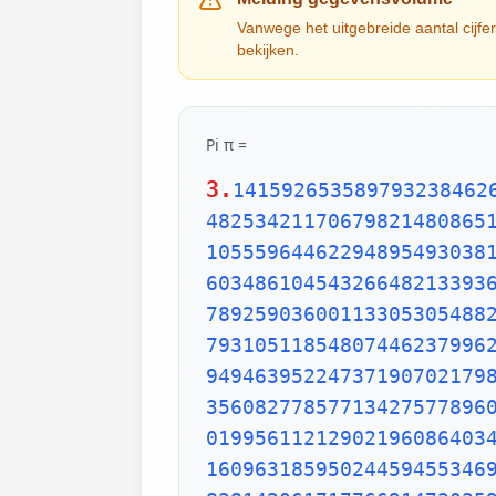
Vanwege het uitgebreide aantal cijfer
bekijken.
Pi π =
3.
1415926535897932384626433832795028841971693993751058209749445923078164062862089986280348253421170679821480865132823066470938446095505822317253594081284811174502841027019385211055596446229489549303819644288109756659334461284756482337867831652712019091456485669234603486104543266482133936072602491412737245870066063155881748815209209628292540917153643678925903600113305305488204665213841469519415116094330572703657595919530921861173819326117931051185480744623799627495673518857527248912279381830119491298336733624406566430860213949463952247371907021798609437027705392171762931767523846748184676694051320005681271452635608277857713427577896091736371787214684409012249534301465495853710507922796892589235420199561121290219608640344181598136297747713099605187072113499999983729780499510597317328160963185950244594553469083026425223082533446850352619311881710100031378387528865875332083814206171776691473035982534904287554687311595628638823537875937519577818577805321712268066130019278766111959092164201989380952572010654858632788659361533818279682303019520353018529689957736225994138912497217752834791315155748572424541506959508295331168617278558890750983817546374649393192550604009277016711390098488240128583616035637076601047101819429555961989467678374494482553797747268471040475346462080466842590694912933136770289891521047521620569660240580381501935112533824300355876402474964732639141992726042699227967823547816360093417216412199245863150302861829745557067498385054945885869269956909272107975093029553211653449872027559602364806654991198818347977535663698074265425278625518184175746728909777727938000816470600161452491921732172147723501414419735685481613611573525521334757418494684385233239073941433345477624168625189835694855620992192221842725502542568876717904946016534668049886272327917860857843838279679766814541009538837863609506800642251252051173929848960841284886269456042419652850222106611863067442786220391949450471237137869609563643719172874677646575739624138908658326459958133904780275900994657640789512694683983525957098258226205224894077267194782684826014769909026401363944374553050682034962524517493996514314298091906592509372216964615157098583874105978859597729754989301617539284681382686838689427741559918559252459539594310499725246808459872736446958486538367362226260991246080512438843904512441365497627807977156914359977001296160894416948685558484063534220722258284886481584560285060168427394522674676788952521385225499546667278239864565961163548862305774564980355936345681743241125150760694794510