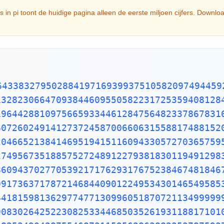
s in pi toont de huidige pagina alleen de eerste miljoen cijfers. Downlo
96596094025228879710893145669136867228748940560101503308617928680920874760917824938589009714909675985261365549781893129784821682998948722658804857564014270477555132379641451523746234364542858444795265867821051141354735739523113427166102135969536231442952484937187110145765403590279934403742007310578539062198387447808478489683321445713868751943506430218453191048481005370614680674919278191197939952061419663428754440643745123718192179998391015919561814675142691239748940907186494231961567945208095146550225231603881930142093762137855956638937787083039069792077346722182562599661501421503068038447734549202605414665925201497442850732518666002132434088190710486331734649651453905796268561005508106658796998163574736384052571459102897064140110971206280439039759515677157700420337869936007230558763176359421873125147120532928191826186125867321579198414848829164470609575270695722091756711672291098169091528017350671274858322287183520935396572512108357915136988209144421006751033467110314126711136990865851639831501970165151168517143765761835155650884909989859982387345528331635507647918535893226185489632132933089857064204675259070915481416549859461637180270981994309924488957571282890592323326097299712084433573265489382391193259746366730583604142813883032038249037589852437441702913276561809377344403070746921120191302033038019762110110044929321516084244485963766983895228684783123552658213144957685726243344189303968642624341077322697802807318915441101044682325271620105265227211166039666557309254711055785376346682065310989652691862056476931257058635662018558100729360659876486117910453348850346113657686753249441668039626579787718556084552965412665408530614344431858676975145661406800700237877659134401712749470420562230538994561314071127000407854733269939081454664645880797270826683063432858785698305235808933065757406795457163775254202114955761581400250126228594130216471550979259230990796547376125517656751357517829666454779174501129961489030463994713296210734043751895735961458901938971311179042978285647503203198691514028708085990480109412147221317947647772622414254854540332157185306142288137585043063321751829798662237172159160771669254748738986654949450114654062843366393790039769265672146385306736096571209180763832716641627488880078692560290228472104031721186082041900042296617119637792133757511495950156604963186294726547364252308177036751590673502350728354056704038674351362222477158915049530984448933309634087807693259939780541934144737744184263129860809988868741326047215695162396586457302163159819319516735381297416772947867242292465436680098067692823828068996400482435403701416314965897940924323789690706977942236250822168895738379862300159377647165122893578601588161755782973523344604281512627203734314653197777416031990665541876397929334419521541341899485444734567383162499341913181480927777103863877343177207545654532207770921201905166096280490926360197598828161332316663652861932668633606273567630354477628035045077723554710585954870279081435624014517180624643626794561275318134078330336254232783944975382437205835311477119926063813346776879695970309833913077109870408591337464144282277263465947047458784778720192771528073176790770715721344473060570073349243693113835049316312840425121925651798069411352801314701304781643788518529092854520116583934196562134914341595625865865570552690496520985803385072242648293972858478316305777756068887644624824685792603953527734803048029005876075825104747091643961362676044925627420420832085661190625454337213153595845068772460290161876679524061634252257719542916299193064553779914037340432875262888963995879475729174642635745525407909145135711136941091193932519107602082520261879853188770584297259167781314969900901921169717372784768472686084900337702424291651300500516832336435038951702989392233451722013812806965011784408745196012122859937162313017114448464090389064495444006198690754851602632750529834918740786680881833851022833450850486082503930213321971551843063545500766828294930413776552793975175461395398468339363830474611996653858153842056853386218672523340283087112328278921250771262946322956398989893582116745627010218356462201349671518819097303811980049734072396103685406643193950979019069963955245300545058068550195673022921913933918568034490398205955100226353536192041994745538593810234395544959778377902374216172711172364343543947822181852862408514006660443325888569867054315470696574745855033232334210730154594051655379068662733379958511562578432298827372319898757141595781119635833005940873068121602876496286744604774649159950549737425626901049037781986835938146574126804925648798556145372347867330390468838343634655379498641927056387293174872332083760112302991136793862708943879936201629515413371424892830722012690147546684765357616477379467520049075715552781