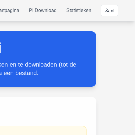
artpagina
PI Download
Statistieken
nl
i
ken en te downloaden (tot de
ia een bestand.