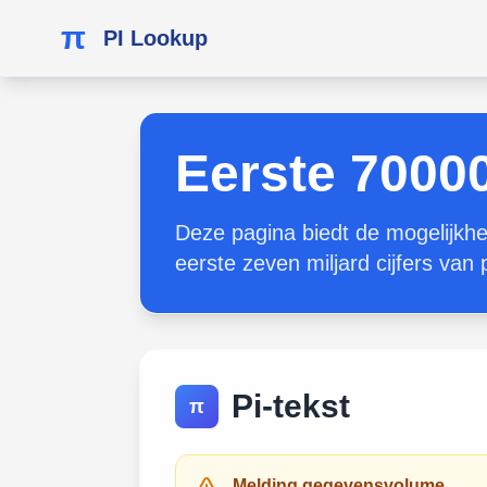
π
PI Lookup
Eerste 70000
Deze pagina biedt de mogelijkhe
eerste zeven miljard cijfers van
Pi-tekst
π
Melding gegevensvolume