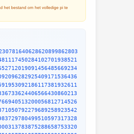
ad het bestand om het volledige pi te
9653621323926406160136358155907422020203187277605277219005561484255518792530343513984425322341576233610642506390497500865627109535919465897514131034822769306247435363256916078154781811528436679570611086153315044521274739245449454236828860613408414863776700961207151249140430272538607648236341433462351897576645216413767969031495019108575984423919862916421939949072362346468441173940326591840443780513338945257423995082965912285085558215725031071257012668302402929525220118726767562204154205161841634847565169998116141010029960783869092916030288400269104140792886215078424516709087000699282120660418371806535567252532567532861291042487761825829765157959847035622262934860034158722980534989650226291748788202734209222245339856264766914905562842503912757710284027998066365825488926488025456610172967026640765590429099456815065265305371829412703369313785178609040708667114965583434347693385781711386455873678123014587687126603489139095620099393610310291616152881384379099042317473363948045759314931405297634757481193567091101377517210080315590248530906692037671922033229094334676851422144773793937517034436619910403375111735471918550464490263655128162288244625759163330391072253837421821408835086573917715096828874782656995995744906617583441375223970968340800535598491754173818839994469748676265516582765848358845314277568790029095170283529716344562129640435231176006651012412006597558512761785838292041974844236080071930457618932349229279650198751872127267507981255470958904556357921221033346697499235630254947802490114195212382815309114079073860251522742995818072471625916685451333123948049470791191532673430282441860414263639548000448002670496248201792896476697583183271314251702969234889627668440323260927524960357996469256504936818360900323809293459588970695365349406034021665443755890045632882250545255640564482465151875471196218443965825337543885690941130315095261793780029741207665147939425902989695946995565761218656196733786236256125216320862869222103274889218654364802296780705765615144632046927906821207388377814233562823608963208068222468012248261177185896381409183903673672220888321513755600372798394004152970028783076670944474560134556417254370906979396122571429894671543578468788614445812314593571984922528471605049221242470141214780573455105008019086996033027634787081081754501193071412233908663938339529425786905076431006383519834389341596131854347546495569781038293097164651438407007073604112373599843452251610507027056235266012764848308407611830130527932054274628654036036745328651057065874882256981579367897669742205750596834408697350201410206723585020072452256326513410559240190274216248439140359989535394590944070469120914093870012645600162374288021092764579310657922955249887275846101264836999892256959688159205600101655256375678