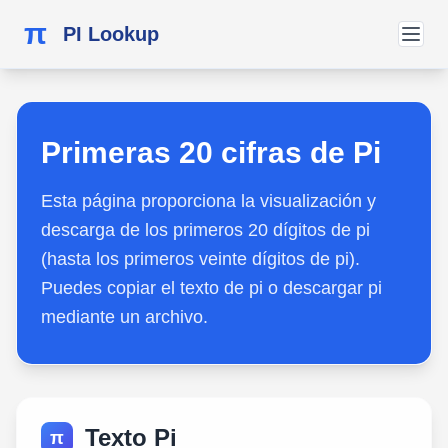
π
PI Lookup
Primeras 20 cifras de Pi
Esta página proporciona la visualización y
descarga de los primeros 20 dígitos de pi
(hasta los primeros veinte dígitos de pi).
Puedes copiar el texto de pi o descargar pi
mediante un archivo.
Texto Pi
π