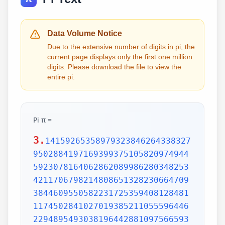
Data Volume Notice
Due to the extensive number of digits in pi, the
current page displays only the first one million
digits. Please download the file to view the
entire pi.
Pi π =
3.
1415926535897932384626433832795028841971693993751058209749445923078164062862089986280348253421170679821480865132823066470938446095505822317253594081284811174502841027019385211055596446229489549303819644288109756659334461284756482337867831652712019091456485669234603486104543266482133936072602491412737245870066063155881748815209209628292540917153643678925903600113305305488204665213841469519415116094330572703657595919530921861173819326117931051185480744623799627495673518857527248912279381830119491298336733624406566430860213949463952247371907021798609437027705392171762931767523846748184676694051320005681271452635608277857713427577896091736371787214684409012249534301465495853710507922796892589235420199561121290219608640344181598136297747713099605187072113499999983729780499510597317328160963185950244594553469083026425223082533446850352619311881710100031378387528865875332083814206171776691473035982534904287554687311595628638823537875937519577818577805321712268066130019278766111959092164201989380952572010654858632788659361533818279682303019520353018529689957736225994138912497217752834791315155748572424541506959508295331168617278558890750983817546374649393192550604009277016711390098488240128583616035637076601047101819429555961989467678374494482553797747268471040475346462080466842590694912933136770289891521047521620569660240580381501935112533824300355876402474964732639141992726042699227967823547816360093417216412199245863150302861829745557067498385054945885869269956909272107975093029553211653449872027559602364806654991198818347977535663698074265425278625518184175746728909777727938000816470600161452491921732172147723501414419735685481613611573525521334757418494684385233239073941433345477624168625189835694855620992192221842725502542568876717904946016534668049886272327917860857843838279679766814541009538837863609506800642251252051173929848960841284886269456042419652850222106611863067442786220391949450471237137869609563643719172874677646575739624138908658326459958133904780275900994657640789512694683983525957098258226205224894077267194782684826014769909026401363944374553050682034962524517493996514314298091906592509372216964615157098583874105978859597729754989301617539284681382686838689427741559918559252459539594310499725246808459872736446958486538367362226260991246080512438843904512441365497627807977156914359977001296160894416948685558484063534220722258284886481584560285060168427394522674676788952521385225499546667278239864565961163548862305774564980355936345681743241125150760694794510965960940252288797108931456691368672287489405601015033086179286809208747609178249385890097149096759852613655497818931297848216829989487226588048575640142704775551323796414515237462343645428584447952658678210511413547357395231134271661021359695362314429524849371871101457654035902799344037420073105785390621983874478084784896833214457138687519435064302184531910484810053706146806749192781911979399520614196634287544406437451237181921799983910159195618146751426912397489409071864942319615679452080951465502252316038819301420937621378559566389377870830390697920773467221825625996615014215030680384477345492026054146659252014974428507325186660021324340881907104863317346496514539057962685610055081066587969981635747363840525714591028970641401109712062804390397595156771577004203378699360072305587631763594218731251471205329281918261861258673215791984148488291644706095752706957220917567116722910981690915280173506712748583222871835209353965725121083579151369882091444210067510334671103141267111369908658516398315019701651511685171437657618351556508849099898599823873455283316355076479185358932261854896321329330898570642046752590709154814165498594616371802709819943099244889575712828905923233260972997120844335732654893823911932597463667305836041428138830320382490375898524374417029132765618093773444030707469211201913020330380197621101100449293215160842444859637669838952286847831235526582131449576857262433441893039686426243410773226978028073189154411010446823252716201052652272111660396665573092547110557853763466820653109896526918620564769312570586356620185581007293606598764861179104533488503461136576867532494416680396265797877185560845529654126654085306143444318586769751456614068007002378776591344017127494704205622305389945613140711270004078547332699390814546646458807972708266830634328587856983052358089330657574067954571637752542021149557615814002501262285941302164715509792592309907965473761255176567513575178296664547791745011299614890304639947132962107340437518957359614589019389713111790429782856475032031986915140287080859904801094121472213179476477726224142548545403321571853061422881375850430633217518297986622371721591607716692547487389866549494501146540628433663937900397692656721463853067360965712091807638327166416274888800786925602902284721040317211860820419000422966171196377921337575114959501566049631862947265473642523081770367515906735023507283540567040386743513622224771589150495309844489333096340878076932599397805419341447377441842631298608099888687413260472156951623965864573021631598193195167353812974167729478672422924654366800980676928238280689964004824354037014163149658979409243237896907069779422362508221688957383798623001593776471651228935786015881617557829735233446042815126272037343146531977774160319906655418763979293344195215413418994854447345673831624993419131814809277771038638773431772075456545322077709212019051660962804909263601975988281613323166636528619326686336062735676303544776280350450777235547105859548702790814356240145171806246436267945612753181340783303362542327839449753824372058353114771199260638133467768796959703098339130771098704085913374641442822772634659470474587847787201927715280731767907707157213444730605700733492436931138350493163128404251219256517980694113528013147013047816437885185290928545201165839341965621349143415956258658655705526904965209858033850722426482939728584783163057777560688876446248246857926039535277348030480290058760758251047470916439613626760449256274204208320856611906254543372131535958450687724602901618766795240616342522577195429162991930645537799140373404328752628889639958794757291746426357455254079091451357111369410911939325191076020825202618798531887705842972591677813149699009019211697173727847684726860849003377024242916513005005168323364350389517029893922334517220138128069650117844087451960121228599371623130171144484640903890644954440061986907548516026327505298349187407866808818338510228334508504860825039302133219715518430635455007668282949304137765527939751754613953984683393638304746119966538581538420568533862186725233402830871123282789212507712629463229563989898935821167456270102183564622013496715188190973038119800497340723961036854066431939509790190699639552453005450580685501956730229219139339185680344903982059551002263535361920419947455385938102343955449597783779023742161727111723643435439478221818528624085140066604433258885698670543154706965747458550332323342107301545940516553790686627333799585115625784322988273723198987571415957811196358330059408730681216028764962867446047746491599505497374256269010490377819868359381465741268049256487985561453723478673303904688383436346553794986419270563872931748723320837601123029911367938627089438799362016295154133714248928307220126901475466847653576164773794675200490757155527819653621323926406160136358155907422020203187277605277219005561484255518792530343513984425322341576233610642506390497500865627109535919465897514131034822769306247435363256916078154781811528436679570611086153315044521274739245449454236828860613408414863776700961207151249140430272538607648236341433462351897576645216413767969031495019108575984423919862916421939949072362346468441173940326591840443780513338945257423995082965912285085558215725031071257012668302402929525220118726767562204154205161841634847565169998116141010029960783869092916030288400269104140792886215078424516709087000699282120660418371806535567252532567532861291042487761825829765157959847035622262934860034158722980534989650226291748788202734209222245339856264766914905562842503912757710284027998066365825488926488025456610172967026640765590429099456815065265305371829412703369313785178609040708667114965583434347693385781711386455873678123014587687126603489139095620099393610310291616152881384379099042317473363948045759314931405297634757481193567091101377517210080315590248530906692037671922033229094334676851422144773793937517034436619910403375111735471918550464490263655128162288244625759163330391072253837421821408835086573917715096828874782656995995744906617583441375223970968340800535598491754173818839994469748676265516582765848358845314277568790029095170283529716344562129640435231176006651012412006597558512761785838292041974844236080071930457618932349229279650198751872127267507981255470958904556357921221033346697499235630254947802490114195212382815309114079073860251522742995818072471625916685451333123948049470791191532673430282441860414263639548000448002670496248201792896476697583183271314251702969234889627668440323260927524960357996469256504936818360900323809293459588970695365349406034021665443755890045632882250545255640564482465151875471196218443965825337543885690941130315095261793780029741207665147939425902989695946995565761218656196733786236256125216320862869222103274889218654364802296780705765615144632046927906821207388377814233562823608963208068222468012248261177185896381409183903673672220888321513755600372798394004152970028783076670944474560134556417254370906979396122571429894671543578468788614445812314593571984922528471605049221242470141214780573455105008019086996033027634787081081754501193071412233908663938339529425786905076431006383519834389341596131854347546495569781038293097164651438407007073604112373599843452251610507027056235266012764848308407611830130527932054274628654036036745328651057065874882256981579367897669742205750596834408697350201410206723585020072452256326513410559240190274216248439140359989535394590944070469120914093870012645600162374288021092764579310657922955249887275846101264836999892256959688159205600101655256375678