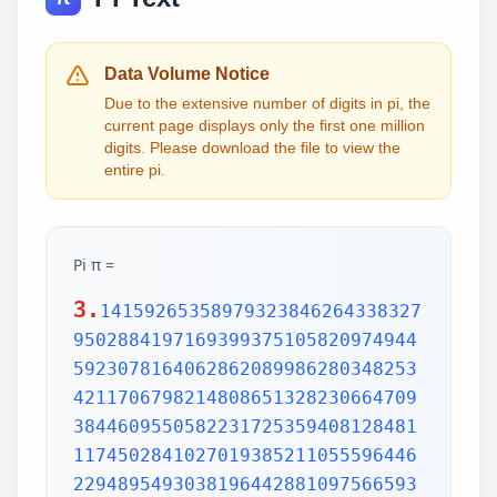
Data Volume Notice
Due to the extensive number of digits in pi, the
current page displays only the first one million
digits. Please download the file to view the
entire pi.
Pi π =
3.
1415926535897932384626433832795028841971693993751058209749445923078164062862089986280348253421170679821480865132823066470938446095505822317253594081284811174502841027019385211055596446229489549303819644288109756659334461284756482337867831652712019091456485669234603486104543266482133936072602491412737245870066063155881748815209209628292540917153643678925903600113305305488204665213841469519415116094330572703657595919530921861173819326117931051185480744623799627495673518857527248912279381830119491298336733624406566430860213949463952247371907021798609437027705392171762931767523846748184676694051320005681271452635608277857713427577896091736371787214684409012249534301465495853710507922796892589235420199561121290219608640344181598136297747713099605187072113499999983729780499510597317328160963185950244594553469083026425223082533446850352619311881710100031378387528865875332083814206171776691473035982534904287554687311595628638823537875937519577818577805321712268066130019278766111959092164201989380952572010654858632788659361533818279682303019520353018529689957736225994138912497217752834791315155748572424541506959508295331168617278558890750983817546374649393192550604009277016711390098488240128583616035637076601047101819429555961989467678374494482553797747268471040475346462080466842590694912933136770289891521047521620569660240580381501935112533824300355876402474964732639141992726042699227967823547816360093417216412199245863150302861829745557067498385054945885869269956909272107975093029553211653449872027559602364806654991198818347977535663698074265425278625518184175746728909777727938000816470600161452491921732172147723501414419735685481613611573525521334757418494684385233239073941433345477624168625189835694855620992192221842725502542568876717904946016534668049886272327917860857843838279679766814541009538837863609506800642251252051173929848960841284886269456042419652850222106611863067442786220391949450471237137869609563643719172874677646575739624138908658326459958133904780275900994657640789512694683983525957098258226205224894077267194782684826014769909026401363944374553050682034962524517493996514314298091906592509372216964615157098583874105978859597729754989301617539284681382686838689427741559918559252459539594310499725246808459872736446958486538367362226260991246080512438843904512441365497627807977156914359977001296160894416948685558484063534220722258284886481584560285060168427394522674676788952521385225499546667278239864565961163548862305774564980355936345681743241125150760694794510965960940252288797108931456691368672287489405601015033086179286809208747609178249385890097149096759852613655497818931297848216829989487226588048575640142704775551323796414515237462343645428584447952658678210511413547357395231134271661021359695362314429524849371871101457654035902799344037420073105785390621983874478084784896833214457138687519435064302184531910484810053706146806749192781911979399520614196634287544406437451237181921799983910159195618146751426912397489409071864942319615679452080951465502252316038819301420937621378559566389377870830390697920773467221825625996615014215030680384477345492026054146659252014974428507325186660021324340881907104863317346496514539057962685610055081066587969981635747363840525714591028970641401109712062804390397595156771577004203378699360072305587631763594218731251471205329281918261861258673215791984148488291644706095752706957220917567116722910981690915280173506712748583222871835209353965725121083579151369882091444210067510334671103141267111369908658516398315019701651511685171437657618351556508849099898599823873455283316355076479185358932261854896321329330898570642046752590709154814165498594616371802709819943099244889575712828905923233260972997120844335732654893823911932597463667305836041428138830320382490375898524374417029132765618093773444030707469211201913020330380197621101100449293215160842444859637669838952286847831235526582131449576857262433441893039686426243410773226978028073189154411010446823252716201052652272111660396665573092547110557853763466820653109896526918620564769312570586356620185581007293606598764861179104533488503461136576867532494416680396265797877185560845529654126654085306143444318586769751456614068007002378776591344017127494704205622305389945613140711270004078547332699390814546646458807972708266830634328587856983052358089330657574067954571637752542021149557615814002501262285941302164715509792592309907965473761255176567513575178296664547791745011299614890304639947132962107340437518957359614589019389713111790429782856475032031986915140287080859904801094121472213179476477726224142548545403321571853061422881375850430633217518297986622371721591607716692547487389866549494501146540628433663937900397692656721463853067360965712091807638327166416274888800786925602902284721040317211860820419000422966171196377921337575114959501566049631862947265473642523081770367515906735023507283540567040386743513622224771589150495309844489333096340878076932599397805419341447377441842631298608099888687413260472156951623965864573021631598193195167353812974167729478672422924654366800980676928238280689964004824354037014163149658979409243237896907069779422362508221688957383798623001593776471651228935786015881617557829735233446042815126272037343146531977774160319906655418763979293344195215413418994854447345673831624993419131814809277771038638773431772075456545322077709212019051660962804909263601975988281613323166636528619326686336062735676303544776280350450777235547105859548702790814356240145171806246436267945612753181340783303362542327839449753824372058353114771199260638133467768796959703098339130771098704085913374641442822772634659470474587847787201927715280731767907707157213444730605700733492436931138350493163128404251219256517980694113528013147013047816437885185290928545201165839341965621349143415956258658655705526904965209858033850722426482939728584783163057777560688876446248246857926039535277348030480290058760758251047470916439613626760449256274204208320856611906254543372131535958450687724602901618766795240616342522577195429162991930645537799140373404328752628889639958794757291746426357455254079091451357111369410911939325191076020825202618798531887705842972591677813149699009019211697173727847684726860849003377024242916513005005168323364350389517029893922334517220138128069650117844087451960121228599371623130171144484640903890644954440061986907548516026327505298349187407866808818338510228334508504860825039302133219715518430635455007668282949304137765527939751754613953984683393638304746119966538581538420568533862186725233402830871123282789212507712629463229563989898935821167456270102183564622013496715188190973038119800497340723961036854066431939509790190699639552453005450580685501956730229219139339185680344903982059551002263535361920419947455385938102343955449597783779023742161727111723643435439478221818528624085140066604433258885698670543154706965747458550332323342107301545940516553790686627333799585115625784322988273723198987571415957811196358330059408730681216028764962867446047746491599505497374256269010490377819868359381465741268049256487985561453723478673303904688383436346553794986419270563872931748723320837601123029911367938627089438799362016295154133714248928307220126901475466847653576164773794675200490757155527819653621323926406160136358155907422020203187277605277219005561484255518792530343513984425322341576233610642506390497500865627109535919465897514131034822769306247435363256916078154781811528436679570611086153315044521274739245449454236828860613408414863776700961207151249140430272538607648236341433462351897576645216413767969031495019108575984423919862916421939949072362346468441173940326591840443780513338945257423995082965912285085558215725031071257012668302402929525220118726767562204154205161841634847565169998116141010029960783869092916030288400269104140792886215078424516709087000699282120660418371806535567252532567532861291042487761825829765157959847035622262934860034158722980534989650226291748788202734209222245339856264766914905562842503912757710284027998066365825488926488025456610172967026640765590429099456815065265305371829412703369313785178609040708667114965583434347693385781711386455873678123014587687126603489139095620099393610310291616152881384379099042317473363948045759314931405297634757481193567091101377517210080315590248530906692037671922033229094334676851422144773793937517034436619910403375111735471918550464490263655128162288244625759163330391072253837421821408835086573917715096828874782656995995744906617583441375223970968340800535598491754173818839994469748676265516582765848358845314277568790029095170283529716344562129640435231176006651012412006597558512761785838292041974844236080071930457618932349229279650198751872127267507981255470958904556357921221033346697499235630254947802490114195212382815309114079073860251522742995818072471625916685451333123948049470791191532673430282441860414263639548000448002670496248201792896476697583183271314251702969234889627668440323260927524960357996469256504936818360900323809293459588970695365349406034021665443755890045632882250545255640564482465151875471196218443965825337543885690941130315095261793780029741207665147939425902989695946995565761218656196733786236256125216320862869222103274889218654364802296780705765615144632046927906821207388377814233562823608963208068222468012248261177185896381409183903673672220888321513755600372798394004152970028783076670944474560134556417254370906979396122571429894671543578468788614445812314593571984922528471605049221242470141214780573455105008019086996033027634787081081754501193071412233908663938339529425786905076431006383519834389341596131854347546495569781038293097164651438407007073604112373599843452251610507027056235266012764848308407611830130527932054274628654036036745328651057065874882256981579367897669742205750596834408697350201410206723585020072452256326513410559240190274216248439140359989535394590944070469120914093870012645600162374288021092764579310657922955249887275846101264836999892256959688159205600101655256375678